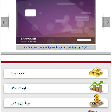
کاریکاتور | پزشکیان: بنزین ما سه‌نرخه، چشم حسود بترکه
کارتون | وا
قیمت طلا
قیمت سکه
نرخ ارز و دلار