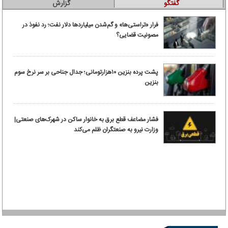
گفتگو
گزارش
فرار «تراستی‌ها» و گم‌شدن میلیاردها دلار نفت؛ رد نفوذ در
مصونیت قضایی؟
پشت پرده بنزین ۱۰‌هزارتومانی؛ جدال جناحی بر سر نرخ سوم
بنزین
فشار مضاعف قطع برق به خانوار ساکن در شهرک‌های صنعتی|
وزارت نیرو به صنعتگران ظلم می‌کند