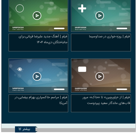
فیلم | روزه خواری در صداوسیما
فیلم | آهنگ جدید علیرضا قربانی برای
جانباختگان دی‌ماه ۱۴۰۴
فیلم | از «پاورچین» تا «خاک»؛ مرور
فیلم | مراسم خاکسپاری بهرام بیضایی در
قاب‌های ماندگار سعید پیردوست
آمریکا
بیشتر