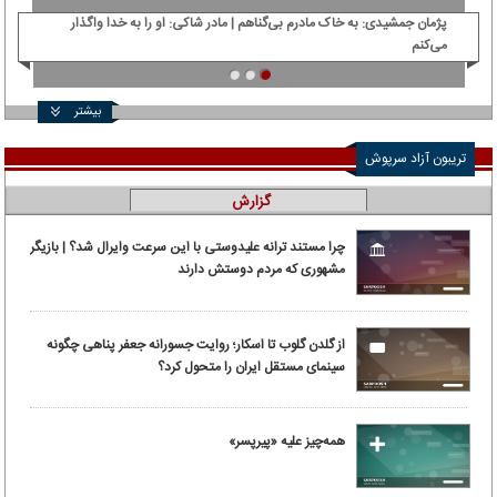
پژمان جمشیدی: ‌به خاک مادرم بی‌گناهم | مادر شاکی: او را به خدا واگذار
دی‌
می‌کنم
بیشتر
تریبون آزاد سرپوش
گزارش
چرا مستند ترانه علیدوستی با این سرعت وایرال شد؟ | بازیگر
مشهوری که مردم دوستش دارند
از گلدن گلوب تا اسکار؛ روایت جسورانه جعفر پناهی چگونه
سینمای مستقل ایران را متحول کرد؟
همه‌چیز علیه «پیرپسر»