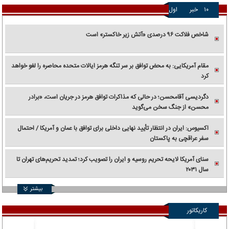
۱۰
خبر
اول
شاخص فلاکت ۹۶ درصدی «آتش زیر خاکستر» است
مقام آمریکایی: به محض توافق بر سر تنگه هرمز ایالات متحده محاصره را لغو خواهد
کرد
دگردیسی آقامحسن؛ در حالی که مذاکرات توافق هرمز در جریان است، «برادر
محسن» از جنگ سخن می‌گوید
اکسیوس: ایران در انتظار تأیید نهایی داخلی برای توافق با عمان و آمریکا / احتمال
سفر عراقچی به پاکستان
سنای آمریکا لایحه تحریم روسیه و ایران را تصویب کرد؛ تمدید تحریم‌های تهران تا
سال ۲۰۳۱
بیشتر
کاریکاتور