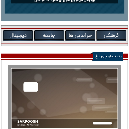
بیوگرافی هیثم بن طارق آل سعید؛ حاکم عمان
فرهنگی
خواندنی ها
جامعه
دیجیتال
یک فنجان چای داغ