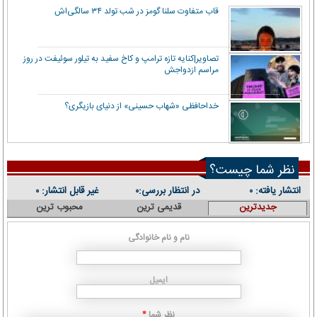
قاب متفاوت سلنا گومز در شب تولد ۳۴ سالگی‌اش
تصاویر|کنایه تازه ترامپ و کاخ سفید به تیلور سوئیفت در روز
مراسم ازدواجش
خداحافظی «شهاب حسینی» از دنیای بازیگری؟
نظر شما چیست؟
انتشار یافته:
در انتظار بررسی:
غیر قابل انتشار:
۰
۰
۰
جدیدترین
قدیمی ترین
محبوب ترین
نام و نام خانوادگی
ایمیل
نظر شما
*