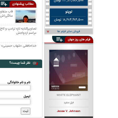
۲۳,۱۲۱,۷۸۴,۵۰۰ تومان
مطالب پیشنهادی
لوپتو
سالگی‌اش
۱۸,۶۸۴,۴۸۹,۵۰۰ تومان
تصاویر|کنایه تازه ترامپ و کاخ
فروش سایر فیلم ها
مراسم ازدواجش
فیلم های روز جهان
خداحافظی «شهاب حسینی» از 
نظر شما چیست؟
نام و نام خانوادگی
K
THE BOB'S BURGERS MOVIE
WHITE ELEPHANT
ایمیل
فیل سفید
برگری باب
Loren Bouchard
Jesse V.‎ Johnson