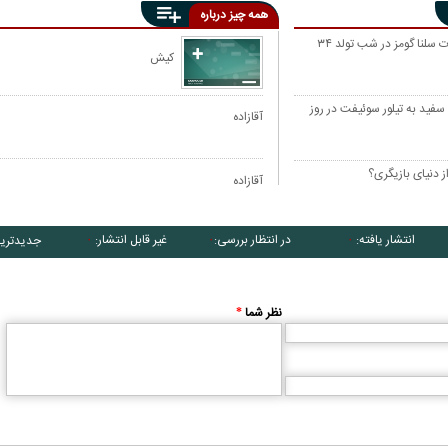
همه چیز درباره
قاب متفاوت سلنا گومز در شب تولد ۳۴
کیش
 سفید به تیلور سوئیفت در روز
آقازاده
دنیای بازیگری؟
آقازاده
انتشار یافته:
در انتظار بررسی:
غیر قابل انتشار:
جدیدتری
۰
۰
۰
نظر شما
*
THE NORTHMAN
DOWNTON ABBEY: A NEW
TOP GUN: MAVERIC
ERA
تاپ گان ماوریک
دانتون ابی
مرد شمالی
Robert Eggers
Simon Curtis
Joseph Kosinski