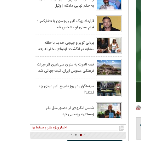
به حکم نهایی دادگاه | وکیل
جمشیدی:تلاش شاکی برای ادامه
حواشی، مصداق بلاگری است
قاب متفاوت سلنا گومز
قرارداد بزرگ آلن ریچسون با نتفلیکس؛
فیلم بعدی او مشخص شد
بردلی کوپر و جیجی حدید با حلقه‌
مشابه در انگشت؛ ازدواج مخفیانه بعد
از ۳ سال نامزدی
قلعه الموت به عنوان سی‌امین اثر میراث‌
فرهنگی ملموس ایران، ثبت جهانی شد
سینماگران در روز تشییع اکبر عبدی چه
گفتند؟
شمس لنگرودی از «صبور مثل بذر
زمستان» رونمایی کرد
اخبار ویژه هنر و سینما