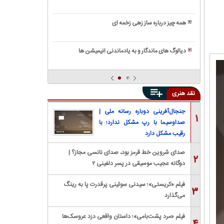
رویایی
تاریخچه
معرفی
و
ی
معروف
صدایی
همه چیز درباره ساز زهی زخمه ای
آن/
ترین
گرم
همه
معرفی
جوایز
چیز
انواع
سینمایی
دیالوگ های ماندگار و به یادماندنی انیمیشن ها
درباره
ویولن
جهان
کنستروکتیویسم
ساز
و
(ساخت
تومبا،
ایران
گرایی)
انواع،
نقد هنری
چیست؟
کاربرد
و
جنجال‌آفرینی دوباره رسانه ملی |
۱
نحوه
صداوسیما با رپ مشکل ندارد؛ با
ساخت
رقیب مشکل دارد
صدای شروین خط قرمز بود، صدای نانسی مجاز؟ |
۲
دوگانه عجیب موسیقی در پسر دلفینی ۲
فیلم «کریستی»؛ سیدنی سوئینی پرقدرت پا به رینگ
۳
می‌گذارد
فیلم «مرد پشت‌بامی»؛ داستان واقعی دزد عروسک‌ها