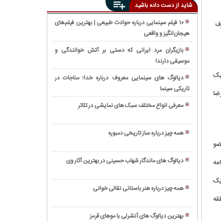
شاید از دست داده باشید
۱۰ فیلم سینمایی درباره حوادث طبیعی | بهترین فیلم‌های
رف
هیجان‌انگیز و واقعی
همه
چیز
بازیگران مرد ایرانی که دستی بر آتش خوانندگی و
درباره
موسیقی دارند!
ژانر
گیتار
وسترن:
است: "من برای ۸ شهریور یک
الکترونیک
دیالوگ های سینمایی معروف درباره خدا؛ مناجات در
بازنمایی
تاریکی سینما
راز
ضا
هنری
های
دنیای
معرفی انواع مختلف سبک های نمایشی در تئاتر
زیبایی
وحشی
ژانر
و
غرب
نوآر؛ هنر
سلامت
همه چیز درباره ساز تاریخی دمبوره
و
پوست
ضو
به
هیجان
بلا
چالش
در
دیالوگ های ماندگار شهاب حسینی در بهترین آثار وی
مه
حدید
کشیدن
دنیای
آشنایی
چیست؟
مغز
یک
سینما
با
(+
با
همه چیز درباره هنر باستانی نقالی خوانی
ساز
عکس)
ژانر
قه
ویولا؛
ویولن
معمایی
سازی
و
بهترین دیالوگ های آنشرلی با موهای قرمز