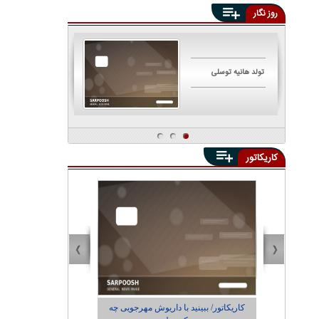
روز نگار
تولد هانیه توسلی
تولد مهناز افشار
کاریکاتور
یی چه
کاریکاتور/ اجاره‌نشین‌ها داریوش مهرجویی را