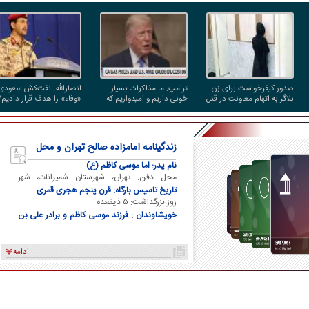
صدور کیفرخواست برای زن
ترامپ: ما مذاکرات بسیار
انصارالله: نفت‌کش سعودی
بلاگر به اتهام معاونت در قتل
خوبی داریم و امیدواریم که
«وفاء» را هدف قرار دادیم/
شوهرش
مجبور به حمله بزرگی علیه
تردد در تنگه هرمز همچنان
ایران نشویم
محدود است
زندگینامه امامزاده صالح تهران و محل
دفن ایشان
نام پدر: اما موسی کاظم (ع)
محل دفن: تهران، شهرستان شمیرانات، شهر
تجریش
تاریخ تاسیس بارگاه: قرن پنجم هجری قمری
روز بزرگداشت: ۵ ذیقعده
خویشاوندان : فرزند موسی کاظم و برادر علی بن
موسی الرضا و برادر فاطمه معصومه
ادامه