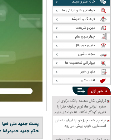
خانه هنر و سینما
خواندنی ها و دیدنی ها
فرهنگ و اندیشه
دین و شریعت
چهار سوی علم
دنیای دیجیتال
مجله ماشین
بیوگرافی شخصیت ها
منهای خبر
افغانستان
خبر
۱۰
اول
گزارش تکان‌ دهنده بانک مرکزی از
سفره ایرانی‌ها؛ تورم چگونه فقرا را
فقیرتر کرد؟/ شکاف ۱۵ درصدی تورم
میان فقیر و غنی
ترامپ: همه چیز درباره ایران به طور
پست جدید علی ضیا در
استثنایی خوب پیش می‌رود
حکم جدید حمیدرضا عا
چرا مغز در هنگام خواب، انرژی خود