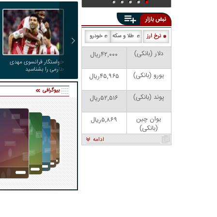
نبض بازار
نرخ ارز
طلا و سکه
خودرو
دلار (بانکی)
۴۲,۰۰۰ریال
خواستگار فرانسوی مهدی
طارمی را بشناسید
یورو (بانکی)
۴۵,۹۶۵ریال
بیوگرافی
پوند (بانکی)
۵۲,۵۱۶ریال
یوان چین
۵,۸۶۹ریال
(بانکی)
ادامه