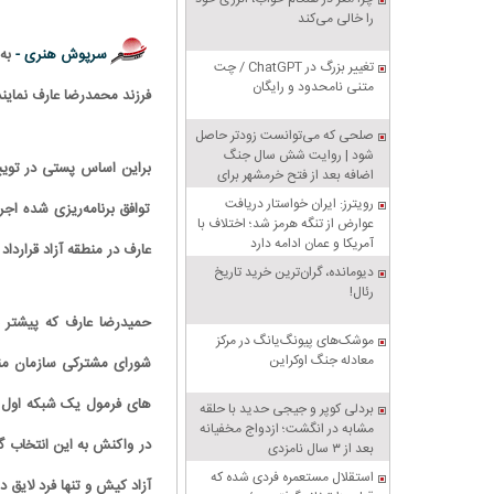
را خالی می‌کند
سرپوش هنری -
به
تغییر بزرگ در ChatGPT / چت
متنی نامحدود و رایگان
فرزند محمدرضا عارف نمای
صلحی که می‌توانست زودتر حاصل
شود | روایت شش سال جنگ
اضافه بعد از فتح خرمشهر برای
تنبیه متجاوز
رویترز: ایران خواستار دریافت
توافق برنامه‌ریزی شده اجر
عوارض از تنگه هرمز شد؛ اختلاف با
آمریکا و عمان ادامه دارد
عارف در منطقه آزاد قرارداد
دیومانده، گران‌ترین خرید تاریخ
رئال!
حمیدرضا عارف که پیشتر ب
موشک‌های پیونگ‌یانگ در مرکز
معادله جنگ اوکراین
شورای مشترکی سازمان منط
های فرمول یک شبکه اول س
بردلی کوپر و جیجی حدید با حلقه‌
مشابه در انگشت؛ ازدواج مخفیانه
در واکنش به این انتخاب 
بعد از ۳ سال نامزدی
استقلال مستعمره فردی شده که
آزاد کیش و تنها فرد لایق 