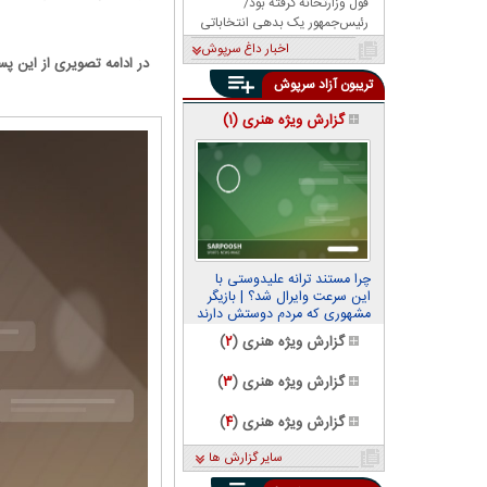
قول وزارتخانه گرفته بود/
رئیس‌جمهور یک بدهی انتخاباتی
داشت، باشگاه را به او داد!
اخبار داغ سرپوش
در ادامه تصویری از این پ
تریبون آزاد سرپوش
گزارش ویژه هنری (
۱
)
چرا مستند ترانه علیدوستی با
این سرعت وایرال شد؟ | بازیگر
مشهوری که مردم دوستش دارند
گزارش ویژه هنری (
۲
)
گزارش ویژه هنری (
۳
)
گزارش ویژه هنری (
۴
)
سایر گزارش ها