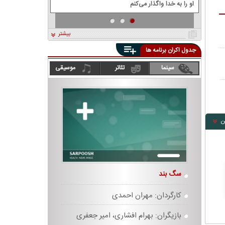
او را به خدا واگذار می‌کنم
بیشتر
جدول اکران برنامه ها
سینما
تئاتر
موسیقی
ن
سگ بند
انفرادی
کارگردان: مهران احمدی
کارگردان:
بازیگران: بهرام افشاری، امیر جعفری
بازیگران: 