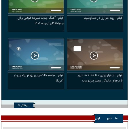
فیلم | روزه خواری در صداوسیما
فیلم | آهنگ جدید علیرضا قربانی برای
جانباختگان دی‌ماه ۱۴۰۴
فیلم | از «پاورچین» تا «خاک»؛ مرور
فیلم | مراسم خاکسپاری بهرام بیضایی در
قاب‌های ماندگار سعید پیردوست
آمریکا
بیشتر
۱۰
خبر
اول