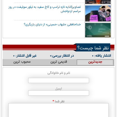
تصاویر|کنایه تازه ترامپ و کاخ سفید به تیلور سوئیفت در روز
مراسم ازدواجش
خداحافظی «شهاب حسینی» از دنیای بازیگری؟
نظر شما چیست؟
انتشار یافته:
در انتظار بررسی:
غیر قابل انتشار:
۰
۰
۰
جدیدترین
قدیمی ترین
محبوب ترین
نام و نام خانوادگی
ایمیل
نظر شما
*