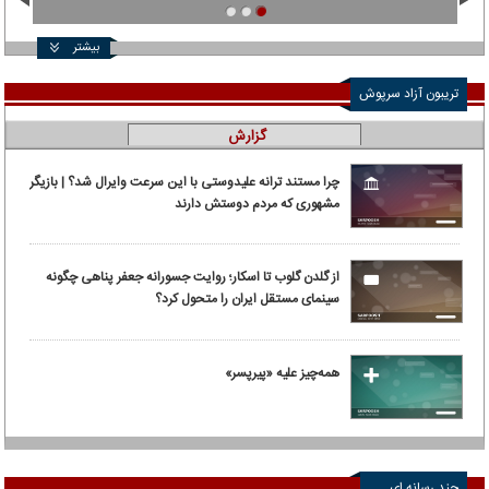
بیشتر
تریبون آزاد سرپوش
گزارش
چرا مستند ترانه علیدوستی با این سرعت وایرال شد؟ | بازیگر
مشهوری که مردم دوستش دارند
از گلدن گلوب تا اسکار؛ روایت جسورانه جعفر پناهی چگونه
سینمای مستقل ایران را متحول کرد؟
همه‌چیز علیه «پیرپسر»
چند رسانه ای