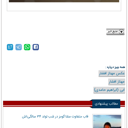
eghtesadonline.com
همه چیز درباره :
عکس مهناز افشار
مهناز افشار
ابی (ابراهیم حامدی)
مطالب پیشنهادی
قاب متفاوت سلنا گومز در شب تولد ۳۴ سالگی‌اش