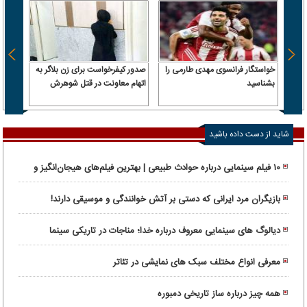
خواستگار فرانسوی مهدی طارمی را
صدور کیفرخواست برای زن بلاگر به
ترامپ
بشناسید
اتهام معاونت در قتل شوهرش
داریم 
حمله 
شاید از دست داده باشید
۱۰ فیلم سینمایی درباره حوادث طبیعی | بهترین فیلم‌های هیجان‌انگیز و
واقعی
بازیگران مرد ایرانی که دستی بر آتش خوانندگی و موسیقی دارند!
دیالوگ های سینمایی معروف درباره خدا؛ مناجات در تاریکی سینما
معرفی انواع مختلف سبک های نمایشی در تئاتر
همه چیز درباره ساز تاریخی دمبوره