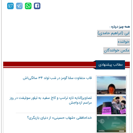
همه چیز درباره :
ابی (ابراهیم حامدی)
خواننده
عکس خوانندگان
مطالب پیشنهادی
قاب متفاوت سلنا گومز در شب تولد ۳۴ سالگی‌اش
تصاویر|کنایه تازه ترامپ و کاخ سفید به تیلور سوئیفت در روز
مراسم ازدواجش
خداحافظی «شهاب حسینی» از دنیای بازیگری؟