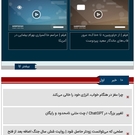
فیلم | از «پاورچین» تا «خاک»؛ مرور
فیلم | مراسم خاکسپاری بهرام بیضایی در
قاب‌های ماندگار سعید پیردوست
آمریکا
بیشتر
۱۰
خبر
اول
چرا مغز در هنگام خواب، انرژی خود را خالی می‌کند
تغییر بزرگ در ChatGPT / چت متنی نامحدود و رایگان
صلحی که می‌توانست زودتر حاصل شود | روایت شش سال جنگ اضافه بعد از فتح