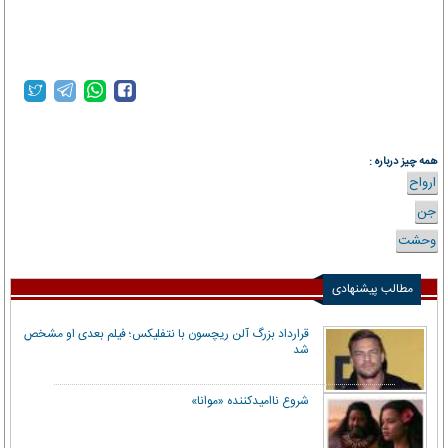
همه چیز درباره :
ارواح
جن
وحشت
مطالب پیشنهادی
قرارداد بزرگ آلن ریچسون با نتفلیکس؛ فیلم بعدی او مشخص
شد
شروع ناامیدکننده «موانا»