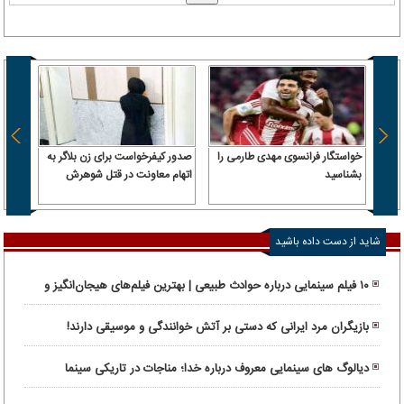
خواستگار فرانسوی مهدی طارمی را
صدور کیفرخواست برای زن بلاگر به
ترامپ
بشناسید
اتهام معاونت در قتل شوهرش
داریم 
حمله 
شاید از دست داده باشید
۱۰ فیلم سینمایی درباره حوادث طبیعی | بهترین فیلم‌های هیجان‌انگیز و
واقعی
بازیگران مرد ایرانی که دستی بر آتش خوانندگی و موسیقی دارند!
دیالوگ های سینمایی معروف درباره خدا؛ مناجات در تاریکی سینما