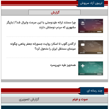
تریبون آزاد سرپوش
گزارش
چرا مستند ترانه علیدوستی با این سرعت وایرال شد؟ | بازیگر
مشهوری که مردم دوستش دارند
از گلدن گلوب تا اسکار؛ روایت جسورانه جعفر پناهی چگونه
سینمای مستقل ایران را متحول کرد؟
همه‌چیز علیه «پیرپسر»
چند رسانه ای
صوت و فیلم
گزارش تصویری