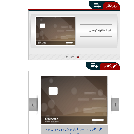
روز نگار
تولد هانیه توسلی
تولد مهناز افشار
کاریکاتور
یی چه
کاریکاتور/ اجاره‌نشین‌ها داریوش مهرجویی را