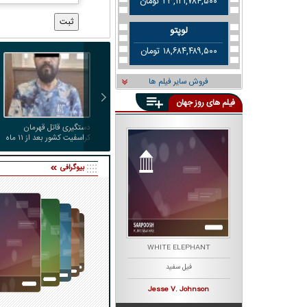
۲۳,۱۲۱,۷۸۴,۵۰۰ تومان
لوپتو
۱۸,۶۸۴,۴۸۹,۵۰۰ تومان
فروش سایر فیلم ها
فیلم های روز جهان
دستگیری قاتل قهرمان
کراسفیت کشور بعد از ۱۱ ماه
زندگی مخفیانه
بیوگرافی
K
THE BOB'S BURGERS MOVIE
WHITE ELEPHANT
فیل سفید
برگری باب
Loren Bouchard
Jesse V.‎ Johnson