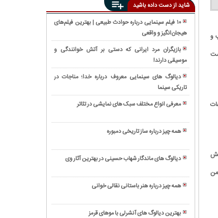
شاید از دست داده باشید
۱۰ فیلم سینمایی درباره حوادث طبیعی | بهترین فیلم‌های
هیجان‌انگیز و واقعی
همه
 و
چیز
بازیگران مرد ایرانی که دستی بر آتش خوانندگی و
ست
درباره
موسیقی دارند!
ژانر
گیتار
وسترن:
الکترونیک
دیالوگ های سینمایی معروف درباره خدا؛ مناجات در
بازنمایی
تاریکی سینما
راز
هنری
های
دنیای
ات
معرفی انواع مختلف سبک های نمایشی در تئاتر
زیبایی
وحشی
ژانر
و
غرب
نوآر؛ هنر
سلامت
همه چیز درباره ساز تاریخی دمبوره
و
پوست
به
هیجان
بلا
چالش
 نیایش
در
دیالوگ های ماندگار شهاب حسینی در بهترین آثار وی
حدید
کشیدن
دنیای
آشنایی
 من
چیست؟
مغز
سینما
با
(+
با
همه چیز درباره هنر باستانی نقالی خوانی
ساز
عکس)
ژانر
ویولا؛
ویولن
معمایی
سازی
و
بهترین دیالوگ های آنشرلی با موهای قرمز