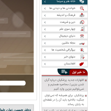
خانه هنر و سینما
خواندنی ها و دیدنی ها
فرهنگ و اندیشه
دین و شریعت
چهار سوی علم
دنیای دیجیتال
مجله ماشین
بیوگرافی شخصیت ها
منهای خبر
افغانستان
خبر
۱۰
اول
اظهارات جدید پزشکیان درباره گران
شدن بنزین/ محاصره هستیم و
نمی‌توانیم بنزین وارد کنیم
پزشکیان: برای همیشه که نمی‌توان
جنگید؛ بالاخره باید آن را در نقطه‌ای
به پایان رساند
دختر حسین زمان خوان
ونس: به ایران اعتماد نمی‌کنیم، اما