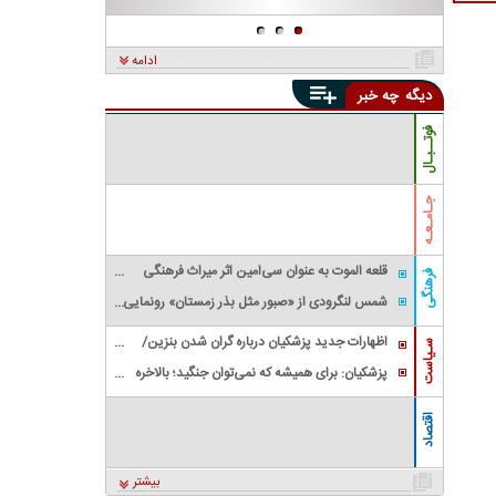
ادامه
دیگه
چه خبر
فوتــبـال
جـامـعـه
قلعه الموت به عنوان سی‌امین اثر میراث‌ فرهنگی
فرهنگی
ملموس ایران، ثبت جهانی شد
شمس لنگرودی از «صبور مثل بذر زمستان» رونمایی
کرد
اظهارات جدید پزشکیان درباره گران شدن بنزین/
سـیاست
محاصره هستیم و نمی‌توانیم بنزین وارد کنیم
پزشکیان: برای همیشه که نمی‌توان جنگید؛ بالاخره
باید آن را در نقطه‌ای به پایان رساند
اقتصاد
بیشتر