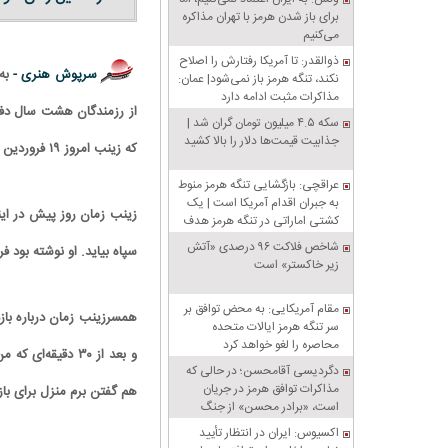
برای باز شدن هرمز با تهران مذاکره
می‌کنیم
ذوالقدر: تا آمریکا رفتارش را اصلاح
سرپوش هنری -
به
نکند، تنگه هرمز باز نمی‌شود| عمان:
مذاکرات مثبت ادامه دارد
از رزمندگان هشت سال دف
سکه ۴.۵ میلیون تومان گران شد |
جذابیت قیمت‌ها دلار را بالا کشید
که زینب امروز ۱۹ فروردین «توسط اطلاعات سپاه بازداشت و به مکانی نامعلوم منتقل شده است.»
عراقچی: بازگشایی تنگه هرمز منوط
به جبران اقدام آمریکا است | یک
زینب زمان روز پیش در این
کشتی اماراتی در تنگه هرمز هدف
قرار گرفت
شاخص فلاکت ۹۶ درصدی «آتش
سپاه بیاید. او نوشته بود 
زیر خاکستر» است
مقام آمریکایی: به محض توافق بر
سر تنگه هرمز ایالات متحده
محاصره را لغو خواهد کرد
و بعد از ۳۰ دقی
دگردیسی آقامحسن؛ در حالی که
مذاکرات توافق هرمز در جریان
هم گفتن برم منزل برای باز
است، «برادر محسن» از جنگ
سخن می‌گوید
اکسیوس: ایران در انتظار تأیید