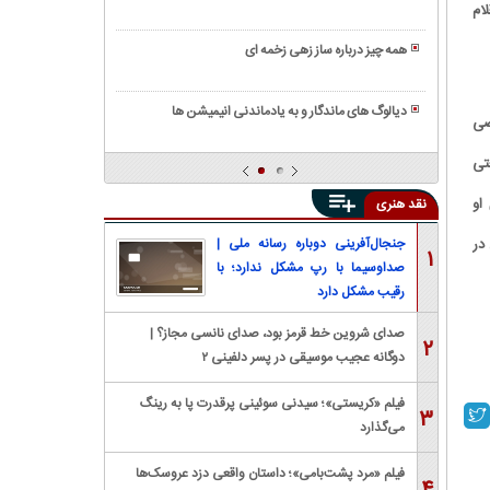
رویایی
ام
تاریخچه
معرفی
و
ی
معروف
صدایی
همه چیز درباره ساز زهی زخمه ای
آن/
ترین
گرم
همه
معرفی
جوایز
چیز
انواع
سینمایی
دیالوگ های ماندگار و به یادماندنی انیمیشن ها
ضی
درباره
ویولن
جهان
کنستروکتیویسم
ساز
و
(ساخت
تی
تومبا،
ایران
گرایی)
انواع،
او
نقد هنری
چیست؟
کاربرد
و
نداشت. حسین زمان سرانجام پس از ۱۶ سال در
جنجال‌آفرینی دوباره رسانه ملی |
۱
نحوه
صداوسیما با رپ مشکل ندارد؛ با
ساخت
رقیب مشکل دارد
صدای شروین خط قرمز بود، صدای نانسی مجاز؟ |
۲
دوگانه عجیب موسیقی در پسر دلفینی ۲
فیلم «کریستی»؛ سیدنی سوئینی پرقدرت پا به رینگ
۳
می‌گذارد
فیلم «مرد پشت‌بامی»؛ داستان واقعی دزد عروسک‌ها