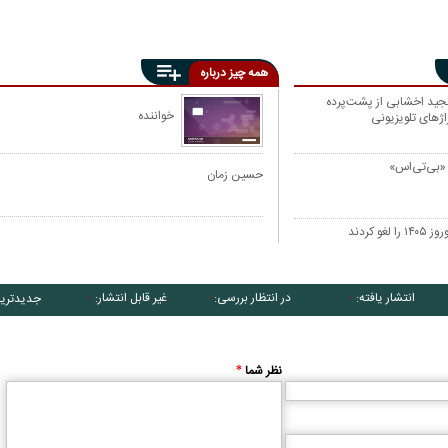
همه چیز درباره
جید اخشابی از پشت‌پرده
خواننده
ژهای تلویزیونی
«بی‌تی‌اس»
حسین زمان
 کردند
انتشار یافته:
در انتظار بررسی:
غیر قابل انتشار:
جدیدتری
۰
۰
۰
نظر شما
*