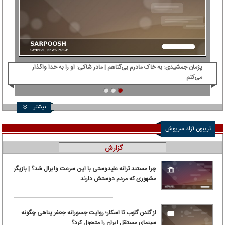
پژمان جمشیدی: ‌به خاک مادرم بی‌گناهم | مادر شاکی: او را به خدا واگذار
دی‌
می‌کنم
بیشتر
تریبون آزاد سرپوش
گزارش
چرا مستند ترانه علیدوستی با این سرعت وایرال شد؟ | بازیگر
مشهوری که مردم دوستش دارند
از گلدن گلوب تا اسکار؛ روایت جسورانه جعفر پناهی چگونه
سینمای مستقل ایران را متحول کرد؟