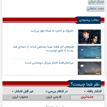
سریال ایرانی
سعید سلطانی
مطالب پیشنهادی
«شرلوک و دختر» به شبکه چهار می‌آیند
فیلم‌های آخر هفته سیما مشخص شدند؛ از «صدای هند
رجب» تا «الیور توئیست»
سرانجام قصه ناتمام سریال «روشنایی شب»
نظر شما چیست؟
انتشار یافته:
در انتظار بررسی:
غیر قابل انتشار:
۰
۰
۰
جدیدترین
قدیمی ترین
محبوب ترین