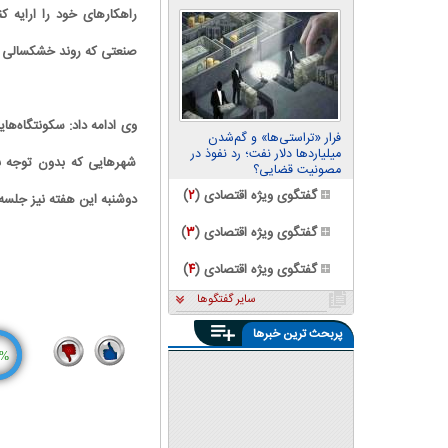
راهکارهای خود را ارایه کن
صنعتی که روند خشکسالی را
وی ادامه داد: سکونتگاه‌ها
فرار «تراستی‌ها» و گم‌شدن
میلیاردها دلار نفت؛ رد نفوذ در
شهرهایی که بدون توجه به
مصونیت قضایی؟
گفتگوی ویژه اقتصادی (
۲
)
دوشنبه این هفته نیز جلسه
گفتگوی ویژه اقتصادی (
۳
)
گفتگوی ویژه اقتصادی (
۴
)
سایر گفتگوها
پربحث ترین خبرها
پشت پرده بنزین ۱۰‌هزارتومانی؛
جدال جناحی بر سر نرخ سوم
%
بنزین
فشار مضاعف قطع برق به خانوار
4
16
ساکن در شهرک‌های صنعتی|
وزارت نیرو به صنعتگران ظلم
رئیس اتحادیه فناوران رایانه:
می‌کند
مردم توان خرید لپ تاپ نو را
ندارند | تقاضای پاوربانک ۵ برابر