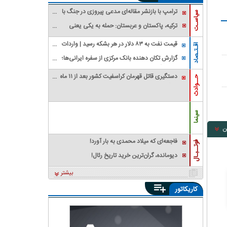
ترامپ با بازنشر مقاله‌ای مدعی پیروزی در جنگ با
سیاسـت
ایران شد
ترکیه، پاکستان و عربستان: حمله به یکی یعنی
حمله به همه / بیانیه وزارت خارجه پاکستان در
قیمت نفت به ۸۳ دلار در هر بشکه رسید | واردات
خصوص پیمان دفاعی مشترک مکه
اقـتـصاد
نفت آمریکا از عربستان صفر شد
گزارش تکان‌ دهنده بانک مرکزی از سفره ایرانی‌ها؛
تورم چگونه فقرا را فقیرتر کرد؟/ شکاف ۱۵ درصدی
دستگیری قاتل قهرمان کراسفیت کشور بعد از ۱۱ ماه
تورم میان فقیر و غنی
حــوادث
زندگی مخفیانه
سینما
ن
فاجعه‌ای که میلاد محمدی به بار آورد!
فوتــبـال
دیومانده، گران‌ترین خرید تاریخ رئال!
بیشتر
کاریکاتور