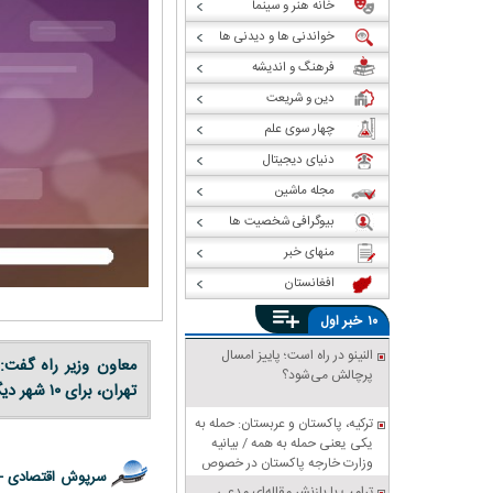
خانه هنر و سینما
خواندنی ها و دیدنی ها
فرهنگ و اندیشه
دین و شریعت
چهار سوی علم
دنیای دیجیتال
مجله ماشین
بیوگرافی شخصیت ها
منهای خبر
افغانستان
خبر
۱۰
اول
النینو در راه است؛ پاییز امسال
معاون وزیر راه گفت:
پرچالش می‌شود؟
تهران، برای ۱۰ شهر دیگر هم این نقشه‌ها را در دست تهیه داریم."
ترکیه، پاکستان و عربستان: حمله به
یکی یعنی حمله به همه / بیانیه
وزارت خارجه پاکستان در خصوص
سرپوش اقتصادی -
پیمان دفاعی مشترک مکه
ترامپ با بازنشر مقاله‌ای مدعی