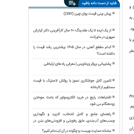
شاید از دست داده باشید
 و
پیش بینی قیمت یوان چین (CNY)
به
آیا
بیمه
یه شود.
از یک ایده تا یک هلدینگ؛ ۲۰ سال کارآفرینی دکتر کیارش
هزینه
سپهری در ماورانت
بهترین
 با
جرثقیل
برقکار
در
کدام مقطع آهنی در سال ۱۴۰۵ بیشترین رشد قیمت را
جنت‌آباد
طر
تصادف
داشته است؟
رکوردشکنی
|
را
تاریخی
خدمات
پشتیبانی بروکر ویتاورس | معرفی راه های ارتباطی
پرداخت
بانک
فوری
بررسی
می‌کند؟
ملی؛
و
ویژگی‌ها
پیام
تامین کابل جوشکاری نسوز با روکش لاستیک با قیمت
حرفه‌ای
و
رشد
مستقیم از کارخانه
مقایسه
برق
کاربردهای
۲۹۶
گیربکس
یم
ساختمان
المتروموتور
اشتباهات رایج در خرید الکتروموتور که باعث سوختن
همتی
فلندر
غرب
چینی
زودهنگام می شود
ثبت
م.
سرمایه
و
تهران
در
شرکت
بانک
SEW؛
راهنمای جامع و کامل انتخاب، کاربرد و نگهداری
صنایع
ازی
دانش
ملی
بررسی
چسب‌های آب‌بندی، عایق رطوبتی و افزودنی‌های بتن در
خرید
ایران
بنیان:
برای
تخصصی
پروژه‌های ساختمانی
ساندویچ
ان
بررسی
سامانه حمایت چیست و چگونه در آن ثبت‌نام کنیم؟
اقتصاد
همراه