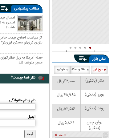
شد
مطالب پیشنهادی
امیدی به 
باشید!
اثر سیاست اصلاح قیمت حامل‌ه
بنزین گران‌تر، مسکن ارزان‌تر؟
حمله آمریکا به ریل قطار تهرا
نبض بازار
مسیر متوقف شد
نرخ ارز
طلا و سکه
خودرو
نظر شما چیست؟
دلار (بانکی)
۴۲,۰۰۰ریال
یورو (بانکی)
۴۵,۹۶۵ریال
نام و نام خانوادگی
پوند (بانکی)
۵۲,۵۱۶ریال
ایمیل
یوان چین
۵,۸۶۹ریال
(بانکی)
ادامه