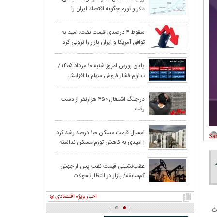
دلار و تورم چگونه اقتصاد ایران را
عربستان از باب‌ا
فرسوده کردند؟
جهش ۲۲
سقوط ۴ درصدی قیمت نفت؛ امید به
توافق آمریکا و ایران بازار را نزولی کرد
حقیقی در آغاز م
قیمت نفت در پی ا
پایان بورس امروز شنبه ۱۰ مرداد ۱۴۰۵ /
تداوم فشار فروش سهام با افزایش
تنگه هرمز، کاه
ریسک‌های سیاسی
گزارش تکان‌ دهند
در جنگ اشتغال ۴۵۰ هزارنفر از دست
رفت
و غنی
امسال قیمت مسکن ۱۰۰ درصد رشد کرد
| امیدی به کاهش تورم مسکن نداشته
آمریکا از عربست
باشید!
عقب‌نشینی قیمت نفت پس از جهش
کم‌سابقه/ بازار در انتظار تحولات
معدنکاران به مر
خاورمیانه
اخبار ویژه اقتصادی
حث