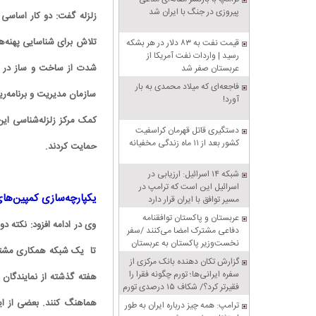
پیروزی در جنگ با ایران شد
زلزله گفت: دو کار اساسی
تلاش برای شناسایی پهنه‌ه
قیمت نفت به ۸۳ دلار در هر بشکه
رسید | واردات نفت آمریکا از
عربستان صفر شد
فاجعه‌ای که میلاد محمدی به بار
سازمان مدیریت و برنامه‌ریز
آورد!
کمک مرکز زلزله‌شناسی این 
دستگیری قاتل قهرمان کراسفیت
کشور بعد از ۱۱ ماه زندگی مخفیانه
حمایت کردند.
شبکه ۱۴ اسرائیل: ارزیابی در
اسرائیل این است که ترامپ در
یکپارچه‌سازی کمپین‌های
مسیر توافق با ایران قرار دارد
عربستان و پاکستان توافقنامه
وی در ادامه افزود: نکته د
دفاعی مشترک امضا می‌کنند /سفر
نخست‌وزیر پاکستان به عربستان
تا یک شبکه همکاری مشترک 
گزارش تکان‌ دهنده بانک مرکزی از
سفره ایرانی‌ها؛ تورم چگونه فقرا را
فقیرتر کرد؟/ شکاف ۱۵ درصدی تورم
میان فقیر و غنی
هماهنگ کنند. بعضی از ای
ترامپ: همه چیز درباره ایران به طور