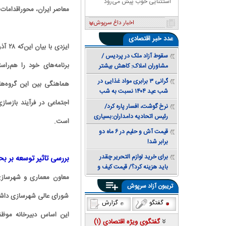
استثنایی خوب پیش می‌رود
معاصر ایران، محوراقدامات 
اخبار داغ سرپوش
عدد
خبر اقتصادی
ایزد
سقوط آزاد ملک در پردیس /
برنامه‌های خود را هم‌را
مشاوران املاک: کاهش بیشتر
قیمت همچنان محتمل است +
گرانی ۳ برابری مواد غذایی در
هماهنگی بین این گروه‌ها 
جدول قیمت
شب عید ۱۴۰۴ نسبت به شب
عید ۱۴۰۳
اجتماعی در فرآیند بازسا
نرخ گوشت، افسار پاره کرد/
رئیس اتحادیه دامداران:بسیاری
است.
از خانوارها توان خرید مرغ هم
قیمت آش و حلیم در ۶ ماه دو
ندارند
برابر شد!
برای خرید لوازم التحریر چقدر
بررسی تاثیر توسعه بر ب
باید هزینه کرد؟/ قیمت کیف و
معاون معماری و شهرسازی 
کفش مدرسه ۳ برابر شد
تریبون آزاد سرپوش
شورای عالی شهرسازی داشتی
گفتگو
گزارش
این اساس دبیرخانه موظف
گفتگوی ویژه اقتصادی (
۱
)