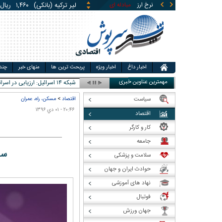
لیر ترکیه (بانکی)
۱,۴۶۰
ریال
نرخ ارز
مبادله ای
قیمت طلا
قیمت سکه
قی
یوان چین (بانکی)
۵,۸۶۹
ری
اخبار داغ
اخبار ویژه
پربحث ترین ها
منهای خبر
چند
مهمترین عناوین خبری
شبکه ۱۴ اسرائیل: ارزیابی در اسرائیل این است که ترامپ در
سیاست
اقتصاد
>
مسکن، راه، عمران
۲۰:۴۶ - ۰۱ دي ۱۳۹۶
اقتصاد
کار و کارگر
جامعه
سا
سلامت و پزشکی
حوادث ایران و جهان
نهاد های آموزشی
فوتبال
جهان ورزش