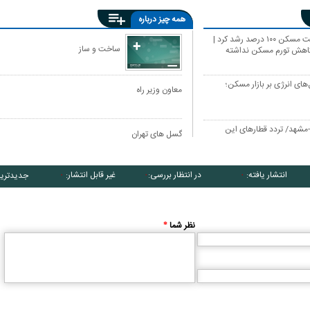
همه چیز درباره
امسال قیمت مسکن ۱۰۰ درصد رشد کرد |
ساخت و ساز
کاهش تورم مسکن نداشته
ای انرژی بر بازار مسکن؛
معاون وزیر راه
ن-مشهد/ تردد قطارهای این
گسل های تهران
انتشار یافته:
در انتظار بررسی:
غیر قابل انتشار:
جدیدتری
۰
۰
۰
نظر شما
*