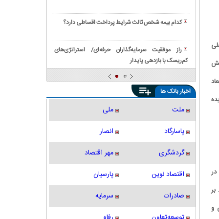
پانل
همه
نقش
با
دیواری
نیازمندی
چسب
راهنمای
از
کدام بیمه شخص ثالث شرایط پرداخت اقساطی دارد؟
ها
سنگ
خرید
ماموت
نقش
و
|
دستگاه
حلی
چسب
راز موفقیت سرمایه‌گذاران حرفه‌ای/ استراتژی‌های
راهنمای
شیر
کاشی
کم‌ریسک با بازدهی پایدار
بررسی
قش
انتخاب،
سردکن
در
کامل
قیمت
در
اد
ساخت
انواع
و
ماندگاری
اخبار بانک ها
‌و
بلوک‌های
ثبت
و
ده
ساز
ساختمانی
سفارش
نگهداری
ملت
ملی
مدرن
|
آنلاین
از
لیست
شیر
پاسارگاد
انصار
کامل
انواع
گردشگری
مهر اقتصاد
بلوک‌ها
در
اقتصاد نوین
پارسیان
بر
صادرات
سرمایه
 و
توسعه‌تعاون
رفاه