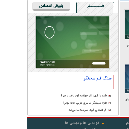
طــــــــنز
پاورقی اقتصادی
ر
سنگ قبر سخنگو!
طنز/ بار الٰهیٰ ! از جهانت قوم نالان را ببر !
ران
طنز/ سرلشگر سایبری تویی، بات تویی!
اگر فضله‌ی گربه، سوخت ما می‌شد
م
خواندنی ها و دیدنی ها