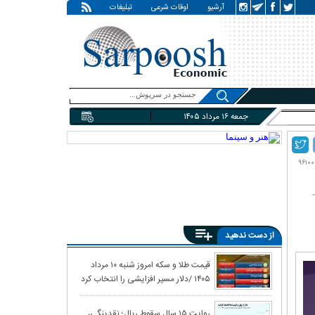
آرشیو
اوقات شرعی
تبلیغات
جمعه ۱۶ مرداد ۱۴۰۵
از دست ندهید
کاهش شتاب تورم
قیمت طلا و سکه امروز شنبه ۱۰ مرداد
۱۴۰۵ /دلار مسیر افزایشی را انتخاب کرد
زخم مردم نپاشد
واکنش بازار نفت
روایت ۱۵ سال سقوط ریال؛ نقدینگی،