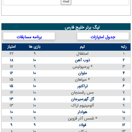
لیگ برتر خلیج فارس
جدول امتیازات
برنامه مسابقات
رتبه
تیم
بازی ها
امتیاز
۱
استقلال
۹
۲۲
۲
ذوب آهن
۱۰
۱۸
۳
پرسپولیس *
۹
۱۷
۴
ملوان
۱۰
۱۶
۵
سپاهان *
۸
۱۵
۶
تراکتور
۱۰
۱۵
۷
مس رفسنجان
۱۰
۱۴
۸
گل گهرسیرجان
۸
۱۳
۹
آلومینیوم اراک
۱۰
۱۳
۱۰
هوادار
۱۰
۱۰
۱۱
شمس آذر قزوین *
۹
۹
۱۲
فولاد
۹
۹
۱۳
پیکان
۱۰
۸