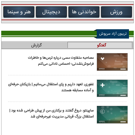
ورزش
خواندنی ها
دیجیتال
هنر و سینما
تریبون آزاد سرپوش
گفتگو
گزارش
مصاحبه متفاوت مسی درباره ترس‌ها و خاطرات
فراموش‌نشدنی؛ احساس نادانی می‌کنم
غفوری: تعهد داریم و پای استقلال می‌مانیم | بازیکنان حرفه‌ای
و آماده مسابقه هستند
ساپینتو: دروغ گفتند و برکناری من از پیش طراحی شده بود |
استقلال بزرگ قربانی مدیریت غیرحرفه‌ای شد