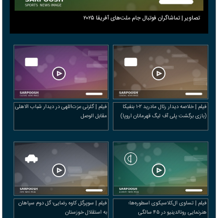
تصاویر | تماشاگران فوتبال جام ملت‌های آفریقا ۲۰۲۵
فیلم | خلاصه دیدار رئال مادرید ۲-۱ بنفیکا
فیلم | گلزنی عزت‌اللهی در دیدار شباب الاهلی
(بازی برگشت پلی آف لیگ قهرمانان اروپا)
مقابل الوصل
فیلم | تساوی ال‌کلاسیکوی اسطوره‌ها؛
فیلم | سوپرگل کاوه رضایی؛ گل دوم سپاهان
هنرنمایی رونالدینیو در ۴۵ سالگی
به استقلال خوزستان