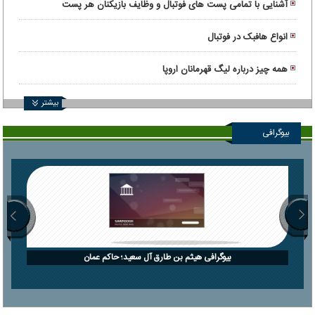
آشنایی با تمامی پست های فوتبال و وظایف بازیکنان هر پست
انواع هافبک در فوتبال
همه چیز درباره لیگ قهرمانان اروپا
بیشتر
بیوگرافی
بیوگرافی هیثم بن طارق آل سعید؛ حاکم عمان