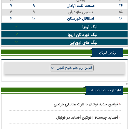
۱۴
صنعت نفت آبادان
۹
۷
۱۵
نساجی مازندران
۹
۶
۱۶
استقلال خوزستان
۱۰
۴
لیگ اروپا
لیگ قهرمانان اروپا
لیگ های اروپایی
برترین گلزنان
"
شاید از دست داده باشید
قوانین جدید فوتبال با کارت بینابینی نارنجی
آفساید چیست؟ | قوانین آفساید در فوتبال