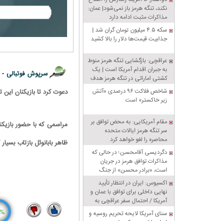
نکند، تنگه هرمز باز نمی‌شود| عمان:
مذاکرات مثبت ادامه دارد
سکه ۴.۵ میلیون تومان گران شد |
جذابیت قیمت‌ها دلار را بالا کشید
عراقچی: بازگشایی تنگه هرمز منوط
به جبران اقدام آمریکا است | یک
سرپوش فوتبالی -
کشتی اماراتی در تنگه هرمز هدف
قرار گرفت
شاخص فلاکت ۹۶ درصدی «آتش
دعوت کرد تا بازیکنان این 
زیر خاکستر» است
مقام آمریکایی: به محض توافق بر
مراسمی که با حضور بازیکنا
سر تنگه هرمز ایالات متحده
محاصره را لغو خواهد کرد
ظاهر بابانوئل بازتاب بسیار
دگردیسی آقامحسن؛ در حالی که
مذاکرات توافق هرمز در جریان
است، «برادر محسن» از جنگ
سخن می‌گوید
اکسیوس: ایران در انتظار تأیید
نهایی داخلی برای توافق با عمان و
آمریکا / احتمال سفر عراقچی به
پاکستان
سنای آمریکا لایحه تحریم روسیه و
%