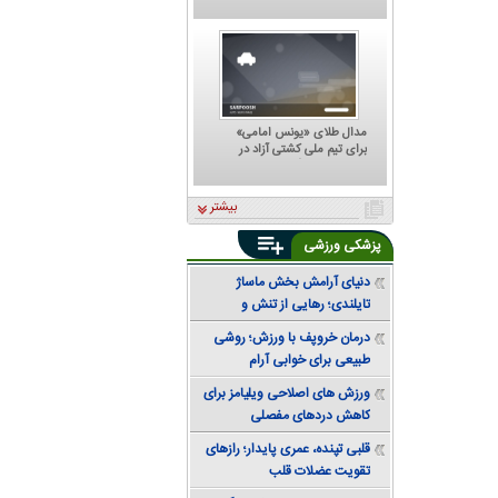
که هر تصمیمش ترسناک است؛
پشت مهدی تاج به کجا گرم
است؟
مدال طلای «یونس امامی»
برای تیم ملی کشتی آزاد در
تورنمنت رنکینگ آلبانی
بیشتر
پزشکی ورزشی
دنیای آرامش بخش ماساژ
تایلندی؛ رهایی از تنش و
دستیابی به تعادل
درمان خروپف با ورزش؛ روشی
طبیعی برای خوابی آرام
ورزش های اصلاحی ویلیامز برای
کاهش دردهای مفصلی
قلبی تپنده، عمری پایدار؛ رازهای
تقویت عضلات قلب