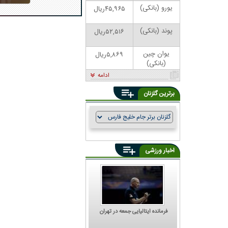
یورو (بانکی)
۴۵,۹۶۵ریال
پوند (بانکی)
۵۲,۵۱۶ریال
یوان چین
۵,۸۶۹ریال
(بانکی)
ادامه
برترین گلزنان
اخبار ورزشی
فرمانده ایتالیایی جمعه در تهران