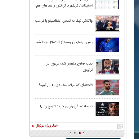
استیناف/ گل‌گهر با تراکتور و سپاهان هم
امتیاز شد
بارسلونا به دردرس
واکنش فیفا به تماس اینفانتینو با ترامپ
مرد ۱۹ میلیون پوندی؛ برنده واقعی جام جهانی ۲۰۲۶ فوتبال
رامین رضاییان رسما از استقلال جدا شد
عبدالله ویسی هد
بمب صلاح منفجر شد: فرعون در
ترابزون!
کوتاه پورموسوی 
قرعه‌کشی بازی‌ه
فاجعه‌ای که میلاد محمدی به بار آورد!
چین، امارات و کر
رسول خطیبی سر
دیومانده، گران‌ترین خرید تاریخ رئال!
اخبار ویژه فوتبال