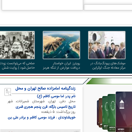
موشک‌های پیونگ‌یانگ در
رویترز: ایران خواستار
صلحی که می‌توانست زودتر
مرکز معادله جنگ اوکراین
دریافت عوارض از تنگه هرمز
حاصل شود | روایت شش
شد؛ اختلاف با آمریکا و عمان
سال جنگ اضافه بعد از فت
ادامه دارد
خرمشهر برای تنبیه متجاوز
زندگینامه امامزاده صالح تهران و محل
دفن ایشان
نام پدر: اما موسی کاظم (ع)
محل دفن: تهران، شهرستان شمیرانات، شهر
تجریش
تاریخ تاسیس بارگاه: قرن پنجم هجری قمری
روز بزرگداشت: ۵ ذیقعده
خویشاوندان : فرزند موسی کاظم و برادر علی بن
موسی الرضا و برادر فاطمه معصومه