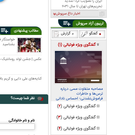
ایران را تصویب کرد؛ تمدید
1
19
تحریم‌های تهران تا سال ۲۰۳۱
اخبار داغ سرپوش
تریبون آزاد سرپوش
مطالب پیشنهادی
گفتگو
گزارش
خواستگار ف
بشناسید
گفتگوی ویژه فوتبالی (
۱
)
عکس | جشن تولد رومانتیک هال
کنایه‌های علی دایی و کریم باق
مصاحبه متفاوت مسی درباره
ترس‌ها و خاطرات
نظر شما چیست؟
فراموش‌نشدنی؛ احساس نادانی
می‌کنم
گفتگوی ویژه فوتبالی (
۲
)
گفتگوی ویژه فوتبالی (
۳
)
نام و نام خانوادگی
گفتگوی ویژه فوتبالی (
۴
)