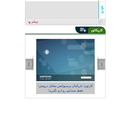
خودرو
بیشتر
کاریکاتور
ون/ بازیکنان پرسپولیس مقابل درویش؛
کاریکاتور/ در حاشیه حضور رونالدو در طه
فقط صندلیم رو ازم نگیرید!