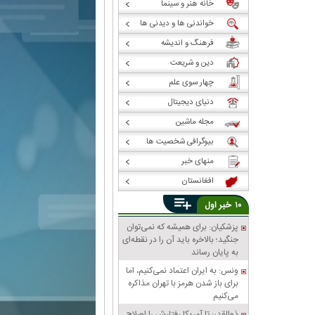
خانه هنر و سینما
خواندنی ها و دیدنی ها
فرهنگ و اندیشه
دین و شریعت
چهار سوی علم
دنیای دیجیتال
مجله ماشین
بیوگرافی شخصیت ها
منهای خبر
افغانستان
خبر
۱۰
اول
پزشکیان: برای همیشه که نمی‌توان
جنگید؛ بالاخره باید آن را در نقطه‌ای
به پایان رساند
ونس: به ایران اعتماد نمی‌کنیم، اما
برای باز شدن هرمز با تهران مذاکره
می‌کنیم
ذوالقدر: تا آمریکا رفتارش را اصلاح