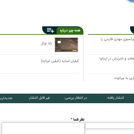
همه چیز درباره
رانسوی مهدی طارمی را
بابا نوئل
ند و نامزدش در ایتالیا
کیلیان امباپه (کیلین ام‌باپه)
ری به بیرانوند
انتشار یافته:
در انتظار بررسی:
غیر قابل انتشار:
جدیدتری
۰
۰
۰
نظر شما
*