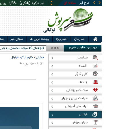
لیر ترکیه (بانکی)
۱,۴۶۰
ریال
نرخ ارز
مبادله ای
قیمت طلا
قیمت سکه
قی
یوان چین (بانکی)
۵,۸۶۹
ری
اخبار داغ
اخبار ویژه
پربحث ترین ها
منهای خبر
چند
مهمترین عناوین خبری
فاجعه‌
سیاست
فوتبال
>
خارج از گود فوتبال
۰۸:۵۳ - ۰۵ دي ۱۴۰۰
اقتصاد
کار و کارگر
جامعه
سلامت و پزشکی
حوادث ایران و جهان
نهاد های آموزشی
فوتبال
جهان ورزش