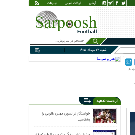
آرشیو
اوقات شرعی
تبلیغات
شنبه ۱۷ مرداد ۱۴۰۵
از دست ندهید
استقلال مستعمره
خواستگار فرانسوی مهدی طارمی را
بشناسید
رئیس‌جمهور یک ب
داد!
انتخاب رودری از 
جدول نهایی لیگ برتر پس از رای کمیته