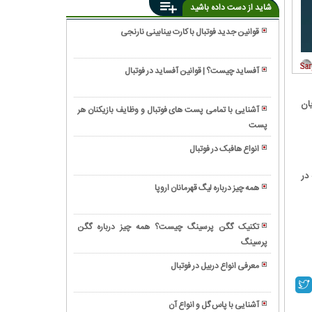
شاید از دست داده باشید
قوانین جدید فوتبال با کارت بینابینی نارنجی
انواع
تکل
آفساید چیست؟ | قوانین آفساید در فوتبال
در
دلایل
فوتبال
استفاده
اهجویان
چیست؟
آشنایی با تمامی پست های فوتبال و وظایف بازیکنان هر
از
پست
اصول
کارت
ضد
زرد
انواع هافبک در فوتبال
حمله
در
بازیسازی
در
در
فوتبال
در
فوتبال
همه چیز درباره لیگ قهرمانان اروپا
چیست؟
فوتبال
چیست؟
گلات
یعنی
در
چه؟
تکنیک گگن پرسینگ چیست؟ همه چیز درباره گگن
فوتبال
پرسینگ
گل
چیست؟
های
معرفی انواع دربیل در فوتبال
مورد
آشنایی
انتظار
با
(xG)
آشنایی با پاس گل و انواع آن