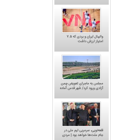
والیبال ایران و بردی که ۷.۵
امتیاز ارزش داشت
مجلس به ماجرای تعویض چمن
آزادی ورود کرد/ شهر قدس آماده
میزبانی دوباره از استقلال و
پرسپولیس
کاریکاتور/ کتاب 'چگونه قهر کنیم؟' جدیدترین
کاریکاتور/ باشگاه پر
اثر یحیی گل‌محمدی
شکایت از
قلعه‌نویی، سرمربی تیم ملی در
جام ملت‌ها خواهد بود | مردی