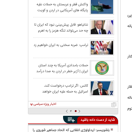
نتانیاهو: اسرائیل
واکنش قطر و عربستان به حملات علیه
پایگاه های آمریکایی در اردن و کویت
را برای ایران باز
پی
ادعای آکسیوس: ا
نتانیاهو: قابل پیش‌بینی نبود که ایران تا
نه
چه حد می‌تواند تنگه هزمز را به اهرم
مشارکت اسرائیل
فشار تبدیل کند
روبیو: ایران تاکن
ترامپ: ضربه سختی به ایران خواهیم زد
نشده است
ار
ترامپ:ما می‌توانی
حملات بامدادی آمریکا به چند استان
ایران | آژیر خطر در اردن به صدا درآمد
اعتمادم را به آن
رسانه‌های آمریکا
کاتس: اگر ترامپ درخواست کند،
 آنها در مورد ۲۰ سال انتظار
اسرائیل به حمله علیه ایران خواهد
ایران؛ هنوز فرم
له
پیوست
اخبار ویژه سیاسی
وم
شاید از دست داده باشید
بلشویسم؛ ایدئولوژی انقلابی که اتحاد جماهیر شوروی را