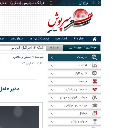
نرخ ارز
مبادله ای
قیمت طلا
قیمت سکه
قی
لیر ترکیه (بانکی)
۱,۴۶۰
ریال
یوان چین (بانکی)
۵,۸۶۹
ری
اخبار داغ
اخبار ویژه
پربحث ترین ها
منهای خبر
چند
مهمترین عناوین خبری
شبکه ۱۴ اسرائیل: ارزیابی در اسرائیل این _
سیاست
سیاست
>
امنیتی و دفاعی
۱۴:۲۴ - ۰۹ آبان ۱۴۰۳
اقتصاد
کار و کارگر
جامعه
مدیر عامل
سلامت و پزشکی
حوادث ایران و جهان
نهاد های آموزشی
فوتبال
جهان ورزش