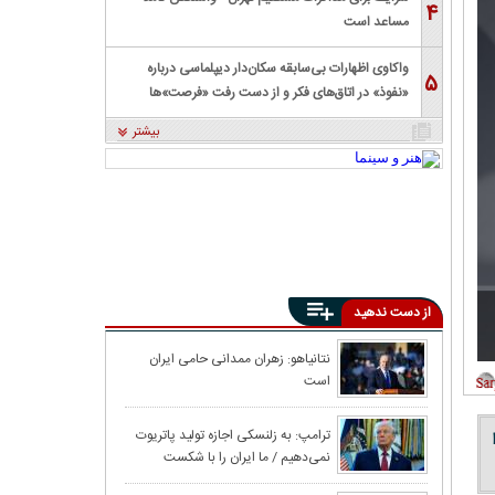
۴
مساعد است
واکاوی اظهارات بی‌سابقه سکان‌دار دیپلماسی درباره
۵
«نفوذ» در اتاق‌های فکر و از دست رفت «فرصت»‌ها
بیشتر
از دست ندهید
ترامپ: حملات قوی
نتانیاهو: زهران ممدانی حامی ایران
است
کانال ۱۲ اس
ترامپ: به زلنسکی اجازه تولید پاتریوت
نمی‌دهیم / ما ایران را با شکست
حمله احتمالی به 
سختی روبرو می‌کنیم