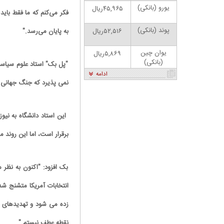
یورو (بانکی)
۴۵,۹۶۵ریال
فکر می‌کنم که ما فقط بای
پوند (بانکی)
۵۲,۵۱۶ریال
به پایان می‌رسد."
یوان چین
۵,۸۶۹ریال
(بانکی)
"پل بک" استاد علوم سیاسی
ادامه
نمی پذیرد که جنگ جهانی 
برقرار است، اما این روند 
کاریکاتور | پزشکیان: بنزین ما سه‌نرخه، چشم
حسود بترکه
بک افزود: "اکنون به نظر 
انتخابات آمریکا متشنج شد
زده می شود و تهدیدهای چ
نقطه عطف نیستم."