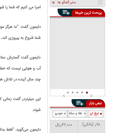
سایر گفتگو ها
اجرا می کنیم که شما را شو
پربحث ترین خبرها
«یک دوست» در دنیا برایمان
باقی نمانده است
پنهان‌کاری تبعات محاصره
دایمون گفت: "ما هرگز موق
دریایی توسط مسئولین چه
معنایی دارد؟ | محاصره دریایی
دانشجوی دانشگاه شریف:
شما شروع به پیروزی کند، 
تفاوتی با اشغال خاک کشور
افرادی که در صف اول تجمعات
ندارد
بودند، توسط دوربین‌های
دانشگاه شناسایی شدند | بین ۱۰
تا ۲۰ دانشجو ممنوع‌الورود
دایمون گفت گسترش سلاح ه
هستند
آب و هوایی نیست که خطر ا
چند سال آینده در تلاش هست
این میلیاردر گفت زمانی 
نبض بازار
شوند.
نرخ ارز
طلا و سکه
خودرو
دلار (بانکی)
۴۲,۰۰۰ریال
دایمون می‌گوید: "فقط بدا