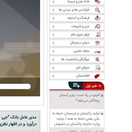
خانه هنر و سینما
خواندنی ها و دیدنی ها
فرهنگ و اندیشه
دین و شریعت
چهار سوی علم
دنیای دیجیتال
مجله ماشین
بیوگرافی شخصیت ها
منهای خبر
افغانستان
خبر
۱۰
اول
النینو در راه است؛ پاییز امسال
پرچالش می‌شود؟
ترکیه، پاکستان و عربستان: حمله به
مدیر عامل بانک "جی پ
یکی یعنی حمله به همه / بیانیه
درآورد و در اظهار نظ
وزارت خارجه پاکستان در خصوص
پیمان دفاعی مشترک مکه
ترامپ با بازنشر مقاله‌ای مدعی