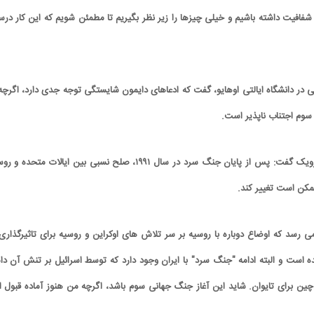
د شفافیت داشته باشیم و خیلی چیزها را زیر نظر بگیریم تا مطمئن شویم که این کار در
 در دانشگاه ایالتی اوهایو، گفت که ادعاهای دایمون شایستگی توجه جدی دارد، اگرچه 
سوم اجتناب ناپذیر است.
این استاد دانشگاه به نیوزویک گفت: پس از پایان جنگ سرد در سال ۱۹۹۱، صلح نسبی بین ایالات متحده 
ممکن است تغییر کند.
کارتون | واکنش پزشکیان به تمجید جعفر قائم
کاریکاتور/ همنشینی شهرام دبیر
پناه؛ «جعفر ول کن!»
پنگوئن‌های قطب جنوب
می رسد که اوضاع دوباره با روسیه بر سر تلاش های اوکراین و روسیه برای تاثیرگذاری 
ه است و البته ادامه "جنگ سرد" با ایران وجود دارد که توسط اسرائیل بر تنش آن دا
ین برای تایوان. شاید این آغاز جنگ جهانی سوم باشد، اگرچه من هنوز آماده قبول ا