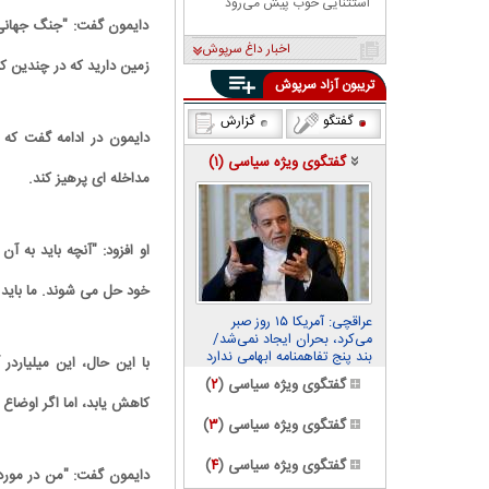
استثنایی خوب پیش می‌رود
دایمون گفت: "جنگ جهانی 
اخبار داغ سرپوش
زمین دارید که در چندین کش
تریبون آزاد سرپوش
گفتگو
گزارش
دایمون در ادامه گفت که 
گفتگوی ویژه سیاسی (
۱
)
مداخله ای پرهیز کند.
او افزود: "آنچه باید به آ
خود حل می شوند. ما باید
عراقچی: آمریکا ۱۵ روز صبر
می‌کرد، بحران ایجاد نمی‌شد/
بند پنج تفاهمنامه ابهامی ندارد
با این حال، این میلیارد
گفتگوی ویژه سیاسی (
۲
)
کاهش یابد، اما اگر اوضاع 
گفتگوی ویژه سیاسی (
۳
)
گفتگوی ویژه سیاسی (
۴
)
دایمون گفت: "من در مورد