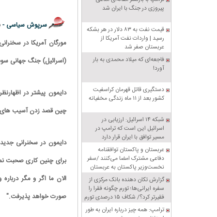
پیروزی در جنگ با ایران شد
سرپوش سیاسی -
ب
قیمت نفت به ۸۳ دلار در هر بشکه
رسید | واردات نفت آمریکا از
مورگان آمریکا در سخنرانی
عربستان صفر شد
فاجعه‌ای که میلاد محمدی به بار
(اسرائیل) جنگ جهانی سوم 
آورد!
دستگیری قاتل قهرمان کراسفیت
دایمون پیشتر در اظهارنظ
کشور بعد از ۱۱ ماه زندگی مخفیانه
چین قصد زدن آسیب های جد
شبکه ۱۴ اسرائیل: ارزیابی در
اسرائیل این است که ترامپ در
مسیر توافق با ایران قرار دارد
عربستان و پاکستان توافقنامه
دفاعی مشترک امضا می‌کنند /سفر
برای چنین کاری صحبت نمی ک
نخست‌وزیر پاکستان به عربستان
الان ما اگر و مگر دربار
گزارش تکان‌ دهنده بانک مرکزی از
سفره ایرانی‌ها؛ تورم چگونه فقرا را
صورت خواهد پذیرفت."
فقیرتر کرد؟/ شکاف ۱۵ درصدی تورم
میان فقیر و غنی
ترامپ: همه چیز درباره ایران به طور