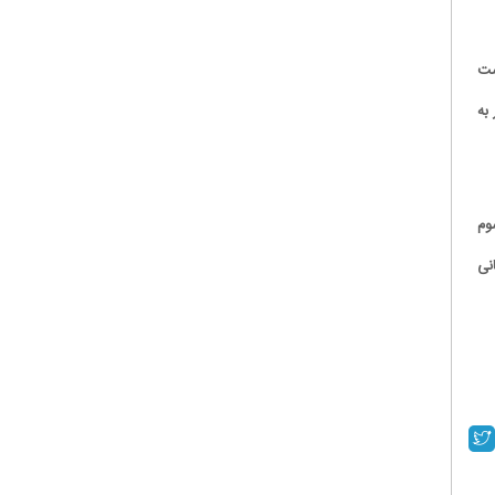
ست
ر به
وم
نی