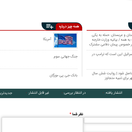
همه چیز درباره
ستان و عربستان: حمله به یکی
آمریکا
به همه / بیانیه وزارت خارجه
ر خصوص پیمان دفاعی مشترک
 در اسرائیل این است که ترامپ در
جنگ جهانی سوم
حاصل شود | روایت شش سال
بانک جی پی مورگان
 برای تنبیه متجاوز
انتشار یافته:
در انتظار بررسی:
غیر قابل انتشار:
جدیدتری
۰
۰
۰
نظر شما
*