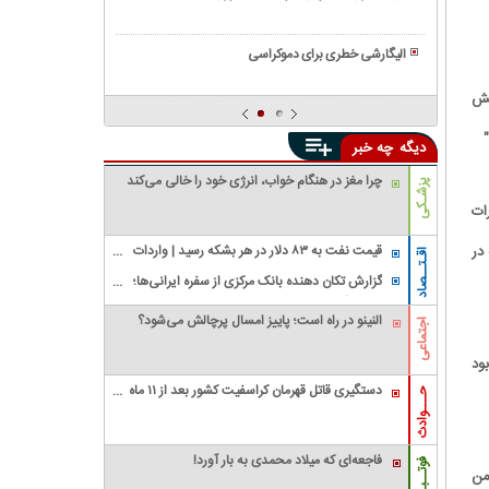
سیاسی
عدالت
همه
و
و
چیز
وضعیت
الیگارشی خطری برای دموکراسی
برابری
درباره
آن
همه
حکومت
تش
در
چیز
های
ایران
درباره
دیکتاتوری
دیگه
چه خبر
و
گروه
جهان
واگنر|
چرا مغز در هنگام خواب، انرژی خود را خالی می‌کند
پزشـکی
عملیات
ات
های
جهانی
در
قیمت نفت به ۸۳ دلار در هر بشکه رسید | واردات
اقـتــصاد
گروه
نفت آمریکا از عربستان صفر شد
گزارش تکان‌ دهنده بانک مرکزی از سفره ایرانی‌ها؛
جنجالی
تورم چگونه فقرا را فقیرتر کرد؟/ شکاف ۱۵ درصدی
واگنر
النینو در راه است؛ پاییز امسال پرچالش می‌شود؟
تورم میان فقیر و غنی
اجتماعی
ود
دستگیری قاتل قهرمان کراسفیت کشور بعد از ۱۱ ماه
حـــوادث
زندگی مخفیانه
فاجعه‌ای که میلاد محمدی به بار آورد!
فوتــبـال
من