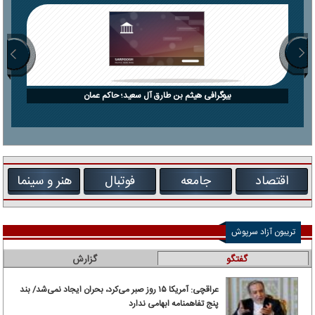
بیوگرافی هیثم بن طارق آل سعید؛ حاکم عمان
اقتصاد
جامعه
فوتبال
هنر و سینما
تریبون آزاد سرپوش
گفتگو
گزارش
عراقچی: آمریکا ۱۵ روز صبر می‌کرد، بحران ایجاد نمی‌شد/ بند
پنج تفاهمنامه ابهامی ندارد