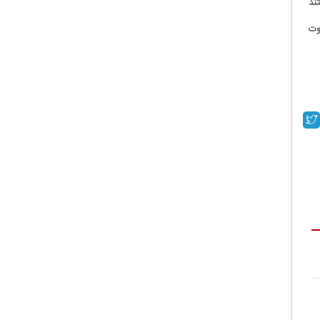
ند
وت