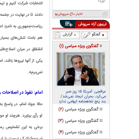
آورد!
انتخابات شرکت کنیم و لی
اخبار داغ سرپوش
دادند تا در نهایت در جلسه
تریبون آزاد سرپوش
ریاست‌جمهوری به نامزد اصل
گفتگو
گزارش
هم باعث تنش‌های بسیاری
گفتگوی ویژه سیاسی (
۱
)
انشقاق در میان اصلاح‌طلب
یکی از آنها نیروها باشد، ا
نمی‌برم».
عراقچی: آمریکا ۱۵ روز صبر
امام: نفوذ در اصلاحات 
می‌کرد، بحران ایجاد نمی‌شد/
بند پنج تفاهمنامه ابهامی ندارد
حالا جواد امام، در پاسخ 
گفتگوی ویژه سیاسی (
۲
)
او رأی بیاورد. هرچند او مو
گفتگوی ویژه سیاسی (
۳
)
برخی به این تشخیص رسیده
گفتگوی ویژه سیاسی (
۴
)
غیردموکراتیک نیست یا ای