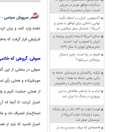
مذاکرات توافق هرمز در جریان
است، «برادر محسن» از جنگ
سخن می‌گوید
سرپوش سیاسی -
ا
اکسیوس: ایران در انتظار تأیید
نهایی داخلی برای توافق با عمان و
لطمه وارد کنند و بیان کرد
آمریکا / احتمال سفر عراقچی به
پاکستان
سنای آمریکا لایحه تحریم روسیه و
شرایطی قرار گرفت که به‌ط
ایران را تصویب کرد؛ تمدید
تحریم‌های تهران تا سال ۲۰۳۱
النینو در راه است؛ پاییز امسال
صوفی: گروهی که خاتمی 
پرچالش می‌شود؟
صوفی در بخشی از این گفت
ترکیه، پاکستان و عربستان: حمله به
یکی یعنی حمله به همه / بیانیه
مهرعلیزاده و همتی رأی نم
وزارت خارجه پاکستان در خصوص
پیمان دفاعی مشترک مکه
ترامپ با بازنشر مقاله‌ای مدعی
از همتی حمایت کنیم و وق
پیروزی در جنگ با ایران شد
اصرار کردند؛ تا آنجا که آ
قیمت نفت به ۸۳ دلار در هر بشکه
اجماع‌ساز انصراف داد و خ
رسید | واردات نفت آمریکا از
عربستان صفر شد
اصرار شدید که باید از ه
فاجعه‌ای که میلاد محمدی به بار