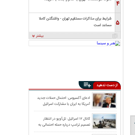
۴
شرایط برای مذاکرات مستقیم تهران - واشنگتن کاملا
۵
مساعد است
بیشتر
از دست ندهید
ترامپ از لغو حمل
ادعای آکسیوس: احتمال حملات جدید
آمریکا به ایران با مشارکت اسرائیل
توقف اقدام نظام
پشت‌پرده تلاش‌ه
کانال ۱۲ اسرائیل: تل‌آویو در انتظار
تصمیم ترامپ درباره حمله احتمالی به
مشترک پاکستان و
ایران، سطح آماده‌باش را افزایش داد