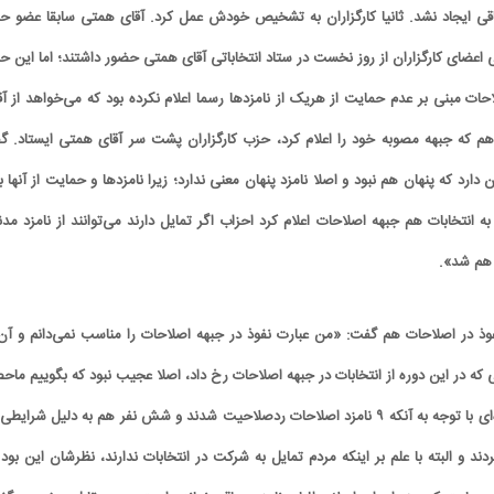
اقی ایجاد نشد. ثانیا کارگزاران به تشخیص خودش عمل کرد. آقای همتی سابقا عضو ح
 اعضای کارگزاران از روز نخست در ستاد انتخاباتی آقای همتی حضور داشتند؛ اما این ح
حات مبنی بر عدم حمایت از هریک از نامزدها رسما اعلام نکرده بود که می‌خواهد از آق
 که جبهه مصوبه خود را اعلام کرد، حزب کارگزاران پشت سر آقای همتی ایستاد. گف
ن دارد که پنهان هم نبود و اصلا نامزد پنهان معنی ندارد؛ زیرا نامزدها و حمایت از آنها ب
ه انتخابات هم جبهه اصلاحات اعلام کرد احزاب اگر تمایل دارند می‌توانند از نامزد مدن
 هم شد».
کاریکاتور/ همنشینی شهرام دبیری و
کاریکاتور/ واکنش پزشکیان به گرانی 
پنگوئن‌های قطب جنوب
چی کاره بیدم این وسط؟
 نفوذ در اصلاحات هم گفت: «من عبارت نفوذ در جبهه اصلاحات را مناسب نمی‌دانم و آن 
ی که در این دوره از انتخابات در جبهه اصلاحات رخ داد، اصلا عجیب نبود که بگوییم ماح
نفوذ برخی بوده است. عده‌ای با توجه به آنکه ۹ نامزد اصلاحات ردصلاحیت شدند و شش نفر هم به دلیل شرایط
ردند و البته با علم بر اینکه مردم تمایل به شرکت در انتخابات ندارند، نظرشان این بود