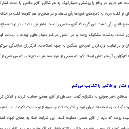
ست هم داریم. در واقع با پوششی دموکراتیک به هر شکلی آقای خاتمی را تحت فشار قر
‌ای او گفت مردم به نامزدهای شوراها رأی بدهند و در همان‌جا هم تلویحا گفت در انتخاب
اح‌طلبان رأی دهید. این گروه که آقای خاتمی را تحت فشار قرار دادند و در نهاد اجماع‌س
 شدند، به‌شدت مشکوک بودند و من تصور می‌کنم نفوذی‌هایی بودند با رسالت ایج
ان و در نهایت واردکردن ضربه‌ای سنگین به جبهه اصلاحات. کارگزاران سازندگی می‌توا
ما کارگزاران آن‌قدر تنش ایجاد نکرد که بعضی از افراد به‌ظاهر اصلاح‌طلب که من نامی از آ
و فشار بر خاتمی را تکذیب می‌کنم
به سخنان اخیر صوفی به «شرق» گفت: «عده‌ای از آقای همتی حمایت کردند و تلاش کرد
رد تأیید جبهه اصلاحات ایران نبود و اکثریت اعضای جبهه از او حمایت نکردند، اما به‌هر
 بودند که باید از آقای همتی حمایت کنند. این شرایط اصلا به معنای ایجاد فضا
ن‌طور نبوده که برخی برخوردی خشن داشته باشند که اگر چنین بود باید تنشی به وج