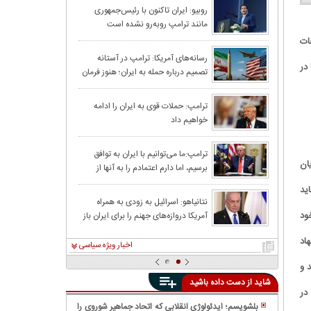
ادبیات توهین‌آمی
روبیو: ایران تاکنون با رئیس‌جمهوری
مانند ترامپ روبه‌رو نشده است
ات
عراقچی: مذاکرات 
رسانه‌های آمریکا: ترامپ در آستانه
در
تصمیم درباره حمله به ایران؛ هنوز فرمان
مراحل پایانی خو
نهایی صادر نشده است
اکسیوس، الجزیره
ترامپ: حملات قوی به ایران را ادامه
خواهیم داد
متفاوت از لغو حمل
بن‌سلمان ترامپ 
ترامپ:ما می‌توانیم با ایران به توافق
ان
برسیم، اما دارم اعتمادم را به آنها از
دست می‌دهم
ید
کاتس: اگر ترامپ 
نتانیاهو: اسرائیل به زودی به همراه
ود
آمریکا دروازه‌های جهنم را برای ایران باز
ایران خواهد پی
خواهد کرد
اد
اخبار ویژه سیاسی
 و
شاید از دست داده باشید
در
بلشویسم؛ ایدئولوژی انقلابی که اتحاد جماهیر شوروی را