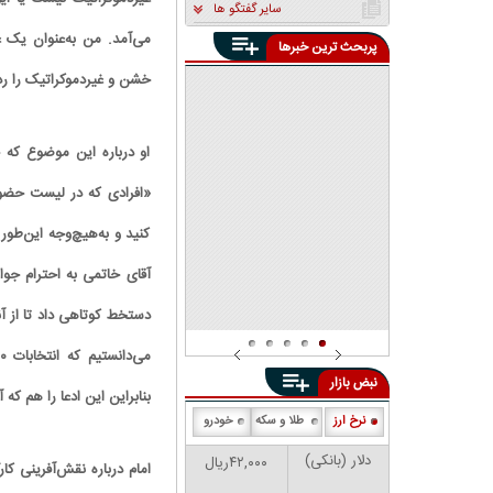
سایر گفتگو ها
می‌آمد. من به‌عنوان یک 
پربحث ترین خبرها
«یک دوست» در دنیا برایمان
باقی نمانده است
خشن و غیردموکراتیک را رد
پنهان‌کاری تبعات محاصره
دریایی توسط مسئولین چه
معنایی دارد؟ | محاصره دریایی
دانشجوی دانشگاه شریف:
تفاوتی با اشغال خاک کشور
افرادی که در صف اول تجمعات
او درباره این موضوع که 
ندارد
بودند، توسط دوربین‌های
دانشگاه شناسایی شدند | بین ۱۰
«افرادی که در لیست حضور
تا ۲۰ دانشجو ممنوع‌الورود
هستند
کنید و به‌هیچ‌وجه این‌طور
آقای خاتمی به احترام جوا
دستخط کوتاهی داد تا از آن
نبض بازار
بنابراین این ادعا را هم ک
نرخ ارز
طلا و سکه
خودرو
دلار (بانکی)
۴۲,۰۰۰ریال
امام درباره نقش‌آفرینی کار