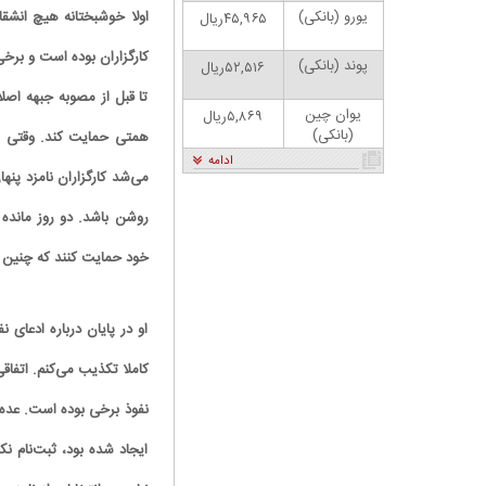
یورو (بانکی)
اولا خوشبختانه هیچ انشق
۴۵,۹۶۵ریال
کارگزاران بوده است و برخی
پوند (بانکی)
۵۲,۵۱۶ریال
تا قبل از مصوبه جبهه اصلا
یوان چین
۵,۸۶۹ریال
(بانکی)
همتی حمایت کند. وقتی هم
ادامه
می‌شد کارگزاران نامزد پنها
روشن باشد. دو روز مانده ب
خود حمایت کنند که چنین
ان: بنزین ما سه‌نرخه، چشم
کارتون | واکنش پزشکیان به تمجید جعفر قائم
سود بترکه
پناه؛ «جعفر ول کن!»
او در پایان درباره ادعای
کاملا تکذیب می‌کنم. اتفاق
ایجاد شده بود، ثبت‌نام نک