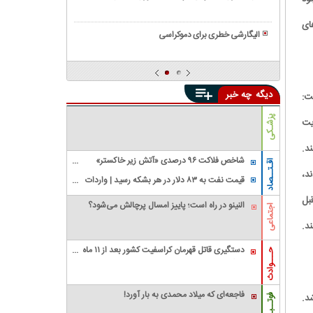
سیاسی
عدالت
همه
و
ای
و
چیز
وضعیت
الیگارشی خطری برای دموکراسی
برابری
درباره
آن
همه
حکومت
در
چیز
های
ایران
درباره
دیکتاتوری
دیگه
چه خبر
و
ت:
گروه
جهان
واگنر|
پزشـکی
یت
عملیات
های
د.
جهانی
شاخص فلاکت ۹۶ درصدی «آتش زیر خاکستر»
اقـتــصاد
گروه
د،
است
قیمت نفت به ۸۳ دلار در هر بشکه رسید | واردات
جنجالی
نفت آمریکا از عربستان صفر شد
قبل
واگنر
النینو در راه است؛ پاییز امسال پرچالش می‌شود؟
اجتماعی
ند.
دستگیری قاتل قهرمان کراسفیت کشور بعد از ۱۱ ماه
حـــوادث
زندگی مخفیانه
فاجعه‌ای که میلاد محمدی به بار آورد!
شد.
فوتــبـال