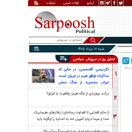
آرشیو
اوقات شرعی
تبلیغات
شنبه ۱۷ مرداد ۱۴۰۵
سیاسی
تحلیل روز در سرپوش
دگردیسی آقامحسن؛ در حالی که
۱
مذاکرات توافق هرمز در جریان است،
«برادر محسن» از جنگ سخن
می‌گوید
درآمد میلیاردی از تنگه هرمز؛ واقعیت یا اغراق؟
۲
از حکم قضایی تا قضاوت رسانه‌ای | رفتار‌های هیستریک
۳
صدا و سیما درباره کمپین «نه به اعدام» را چگونه باید
بررسی کرد؟
دعوت هوشمندانه تهران به تداوم جنگ با آمریکا!