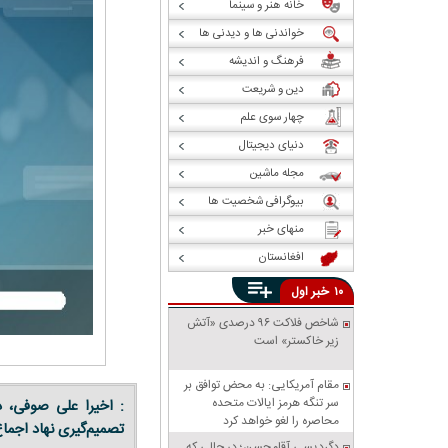
خانه هنر و سینما
خواندنی ها و دیدنی ها
فرهنگ و اندیشه
دین و شریعت
چهار سوی علم
دنیای دیجیتال
مجله ماشین
بیوگرافی شخصیت ها
منهای خبر
افغانستان
خبر
۱۰
اول
شاخص فلاکت ۹۶ درصدی «آتش
زیر خاکستر» است
مقام آمریکایی: به محض توافق بر
سر تنگه هرمز ایالات متحده
: اخیرا علی صوفی، د
محاصره را لغو خواهد کرد
تصمیم‌گیری نهاد اجماع
دگردیسی آقامحسن؛ در حالی که