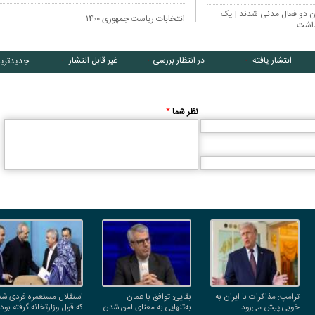
ان دو فعال مدنی شدند | یک
انتخابات ریاست جمهوری ۱۴۰۰
زداشت
انتشار یافته:
در انتظار بررسی:
غیر قابل انتشار:
جدیدتری
۰
۰
۰
نظر شما
*
ترامپ: مذاکرات با ایران به
بقایی: توافق با عمان
استقلال مستعمره فردی شد
خوبی پیش می‌رود
به‌تنهایی به معنای امن شدن
که قول وزارتخانه گرفته بود