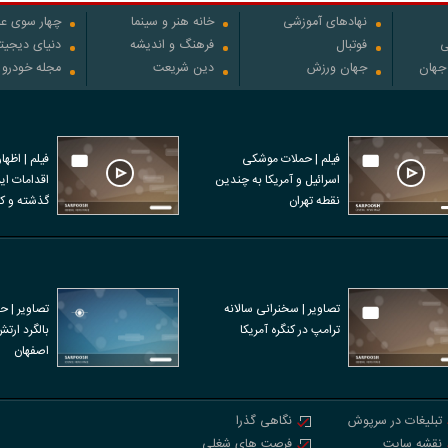
نهادهای آموزشی
خانه هنر و سینما
چهار سوی عل
ی
فوتبال
فرهنگ و اندیشه
دنیای دیجیت
 جهان
جهان ورزش
دین شریعت
مجله خودرو
فیلم | حملات موشکی
فیلم | اظها
اسرائیل و آمریکا به چندین
نقطه تهران
نفر در اعتر
تصاویر | سخنرانی سالانه
تصاویر | ح
ترامپ در کنگره آمریکا
بالگرد ارت
اصفهان
تبلیغات در سرپوش
نگاهی گذرا
نقشه سایت
فرصت های شغلی