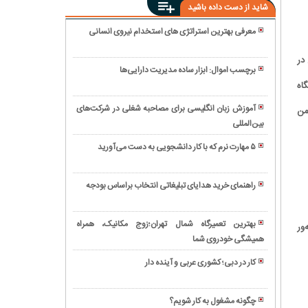
شاید از دست داده باشید
معرفی بهترین استراتژی های استخدام نیروی انسانی
فرصت
ن در
های
برچسب اموال: ابزار ساده مدیریت دارایی‌ها
شغلی
اه
اصول
در
صحیح
دبی؛
آموزش زبان انگلیسی برای مصاحبه شغلی در شرکت‌های
من
ترک
دروازه
بین‌المللی
همه
کار؛
ای
چیز
قانون
۵ مهارت نرم که با کار دانشجویی به دست می‌آورید
به
درباره
ترک
کارگزینی
سوی
جاب
کار
چیست
موفقیت
آفر
راهنمای خرید هدایای تبلیغاتی انتخاب براساس بودجه
و
در
همه
چه
خاورمیانه
چیز
وظایفی
بهترین تعمیرگاه شمال تهران؛زوج مکانیک، همراه
ور
درباره
را
همیشگی خودروی شما
صفر
کارشناس
باید
تا
کنترل
کار در دبی؛ کشوری عربی و آینده دار
انجام
صد
پروژه
چگونه
دهد؟
نوشتن
در
درخواست
رزومه
چگونه مشغول به کار شویم؟
ایران