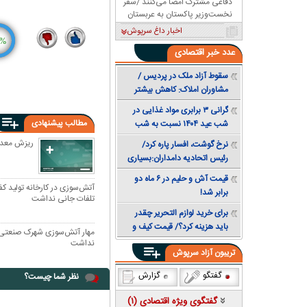
دفاعی مشترک امضا می‌کنند /سفر
نخست‌وزیر پاکستان به عربستان
اخبار داغ سرپوش
%
عدد
خبر اقتصادی
4
15
سقوط آزاد ملک در پردیس /
مشاوران املاک: کاهش بیشتر
قیمت همچنان محتمل است +
گرانی ۳ برابری مواد غذایی در
جدول قیمت
مطالب پیشنهادی
شب عید ۱۴۰۴ نسبت به شب
عید ۱۴۰۳
ریزش معدن
نرخ گوشت، افسار پاره کرد/
رئیس اتحادیه دامداران:بسیاری
از خانوارها توان خرید مرغ هم
قیمت آش و حلیم در ۶ ماه دو
ندارند
آتش‌سوزی در کارخانه تولید کف
برابر شد!
تلفات جانی نداشت
برای خرید لوازم التحریر چقدر
باید هزینه کرد؟/ قیمت کیف و
مهار آتش‌سوزی شهرک صنعتی آ
کفش مدرسه ۳ برابر شد
نداشت
تریبون آزاد سرپوش
گفتگو
گزارش
نظر شما چیست؟
گفتگوی ویژه اقتصادی (
۱
)