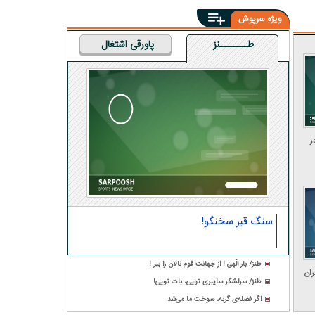
ویژه سرپوش
طــــــــنز
پاورقی اشتغال
ر
سنگ قبر سخنگو!
طنز/ بار الٰهیٰ ! از جهانت قوم نالان را ببر !
ران
طنز/ سرلشگر سایبری تویی، بات تویی!
اگر فضله‌ی گربه، سوخت ما می‌شد