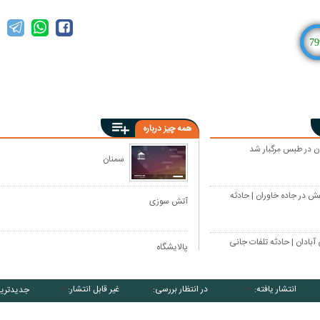
79
همه چیز درباره
 در طبس مرگبار شد
سمنان
ش در جاده خاوران | حادثه
آتش سوزی
بادان | حادثه تلفات جانی
پالایشگاه
انتشار یافته:
در انتظار بررسی:
غیر قابل انتشار:
جدیدتری
۰
۰
۰