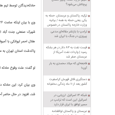
پرچالش می‌شود؟
حادثه‌دیدگان توسط تیم ها
ترکیه، پاکستان و عربستان: حمله به
یکی یعنی حمله به همه / بیانیه
وزارت خارجه پاکستان در خصوص
پیمان دفاعی مشترک مکه
ترامپ با بازنشر مقاله‌ای مدعی
شهرک صنعتی جنت آباد ایوا
پیروزی در جنگ با ایران شد
هلال احمر ایوانکی با آمبو
قیمت نفت به ۸۳ دلار در هر بشکه
پاکدشت استان تهران به مح
رسید | واردات نفت آمریکا از
عربستان صفر شد
فاجعه‌ای که میلاد محمدی به بار
او گفت: علت وقوع حادثه ا
آورد!
دستگیری قاتل قهرمان کراسفیت
کشور بعد از ۱۱ ماه زندگی مخفیانه
وی بیان کرد: این حادثه د
شد، افزود: در حال حاضر آ
شبکه ۱۴ اسرائیل: ارزیابی در
اسرائیل این است که ترامپ در
مسیر توافق با ایران قرار دارد
عربستان و پاکستان توافقنامه