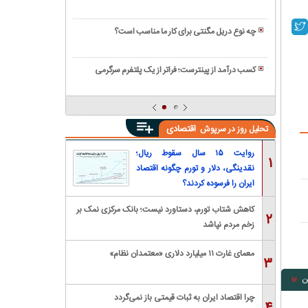
افزایش
عملکردی
آشنایی
و
حقوق
با
جهان
دهیم؟
چه نوع دریل مگنتی برای کار ما مناسب است؟
جذاب
اصول
پیشرفت
ترین،
درخواست
استارتاپ
پردرآمدترین
کسب درآمد از پینترست؛ فراتر از یک پلتفرم سرگرمی
افزایش
های
و
ایده
حقوق
نوپا
بهترین
های
با
انواع
بسته
شتابدهنده
اقتصادی
تحلیل روز در سرپوش
مشاغل
بندی
کسب
کامپیوتری
انواع
و
روایت ۱۵ سال سقوط ریال؛
۱
حبوبات
کار
نقدینگی، دلار و تورم چگونه اقتصاد
ایران را فرسوده کردند؟
کاهش شتاب تورم، دستاورد نیست؛ بانک مرکزی نمک بر
۲
زخم مردم نپاشد
معمای غارت ۱۱ میلیارد دلاری «معتمدان نظام»
۳
ن
چرا اقتصاد ایران به ثبات قیمتی باز نمی‌گردد