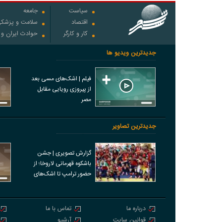
سیاست
جامعه
اقتصاد
سلامت و پزشک
کار و کارگر
حوادث ایران و
جدیدترین ویدیو ها
فیلم | اشک‌های مسی بعد
از پیروزی رویایی مقابل
مصر
جدیدترین تصاویر
گزارش تصویری | جشن
باشکوه قهرمانی لاروخا؛ از
حضور ترامپ تا اشک‌های
مسی
درباره ما
تماس با ما
قوانین سایت
آرشیو