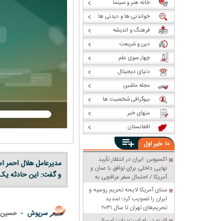
خانه هنر و سینما
خواندنی ها و دیدنی ها
فرهنگ و اندیشه
دین و شریعت
چهار سوی علم
دنیای دیجیتال
مجله ماشین
بیوگرافی شخصیت ها
منهای خبر
افغانستان
خبر
۱۰
اول
اکسیوس: ایران در انتظار تأیید
مدیرعامل هلال‌ احمر 
نهایی داخلی برای توافق با عمان و
و گفت: این حادثه یک
آمریکا / احتمال سفر عراقچی به
پاکستان
سنای آمریکا لایحه تحریم روسیه و
ایران را تصویب کرد؛ تمدید
تحریم‌های تهران تا سال ۲۰۳۱
سرپوش -
حسین د
النینو در راه است؛ پاییز امسال