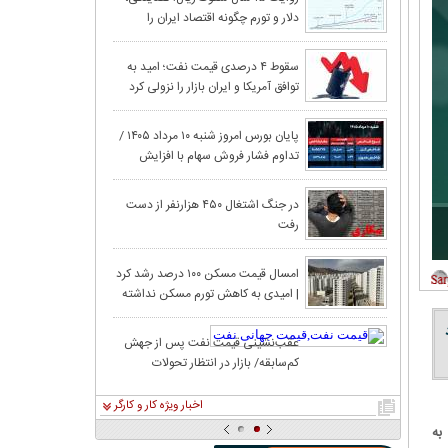
دلار و تورم چگونه اقتصاد ایران را
عربستان از باب‌ا
فرسوده کردند؟
جهش ۲۲
سقوط ۴ درصدی قیمت نفت؛ امید به
توافق آمریکا و ایران بازار را نزولی کرد
حقیقی در آغاز م
قیمت نفت در پی ا
پایان بورس امروز شنبه ۱۰ مرداد ۱۴۰۵ /
تداوم فشار فروش سهام با افزایش
تنگه هرمز، کاه
ریسک‌های سیاسی
گزارش تکان‌ دهند
در جنگ اشتغال ۴۵۰ هزارنفر از دست
رفت
و غنی
امسال قیمت مسکن ۱۰۰ درصد رشد کرد
| امیدی به کاهش تورم مسکن نداشته
آمریکا از عربست
باشید!
عقب‌نشینی قیمت نفت پس از جهش
کم‌سابقه/ بازار در انتظار تحولات
معدنکاران به مر
خاورمیانه
اخبار ویژه کار و کارگر
به