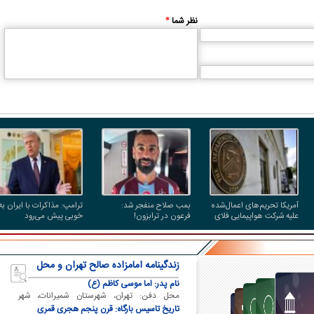
نظر شما
*
آمریکا تحریم‌های اعمال‌شده
بمب صلاح منفجر شد:
ترامپ: مذاکرات با ایران به
علیه شرکت هواپیمایی فلای
فرعون در ترابزون!
خوبی پیش می‌رود
بغداد را حذف کرد
زندگینامه امامزاده صالح تهران و محل
دفن ایشان
نام پدر: اما موسی کاظم (ع)
محل دفن: تهران، شهرستان شمیرانات، شهر
تجریش
تاریخ تاسیس بارگاه: قرن پنجم هجری قمری