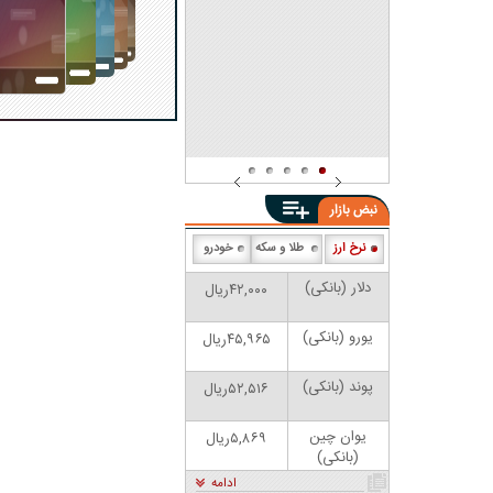
شد
نبض بازار
نرخ ارز
طلا و سکه
خودرو
دلار (بانکی)
۴۲,۰۰۰ریال
کاریکاتور | پزشکیان: بنزین ما سه‌نرخه، چشم
کارتون | واکنش پزشکیان به تمجید ج
حسود بترکه
پناه؛ «جعفر ول کن!»
یورو (بانکی)
۴۵,۹۶۵ریال
پوند (بانکی)
۵۲,۵۱۶ریال
یوان چین
۵,۸۶۹ریال
(بانکی)
ادامه