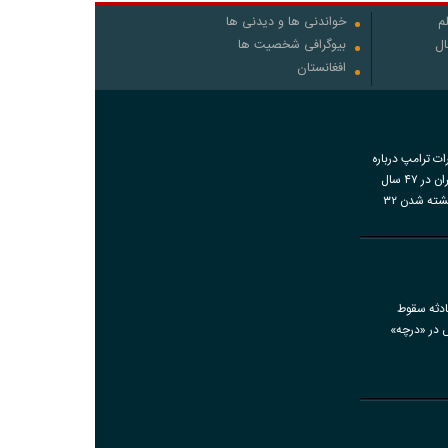
م
خواندنی ها و دیدنی ها
ال
بیوگرافی شخصیت ها
افغانستان
رات ترامپ درباره
اقدامات ایران در ۴۷ سال
گذشته و کشته شدن ۳۲
اضات دی‌ماه
ادثه سقوط
ش در «درچه»