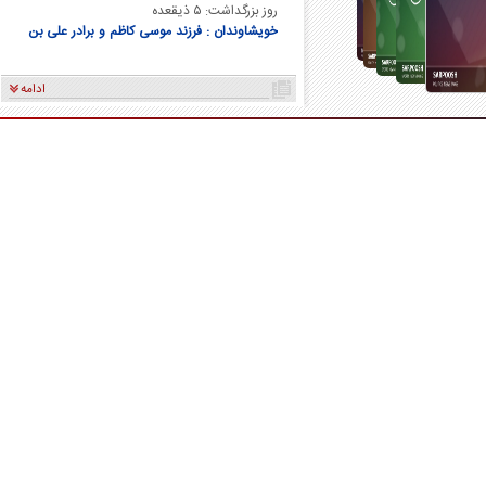
روز بزرگداشت: ۵ ذیقعده
خویشاوندان : فرزند موسی کاظم و برادر علی بن
موسی الرضا و برادر فاطمه معصومه
ادامه
عفر قائم
کاریکاتور/ همنشینی شهرام دبیری و
کاریکاتور/ واکنش 
پنگوئن‌های قطب جنوب
چی کاره