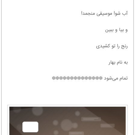
آب شو! موسیقی منجمد!
و بیا و ببین
رنج را تو کشیدی
به نام بهار
تمام می‌شود ❄️❄️❄️❄️❄️❄️❄️❄️❄️❄️❄️❄️❄️❄️