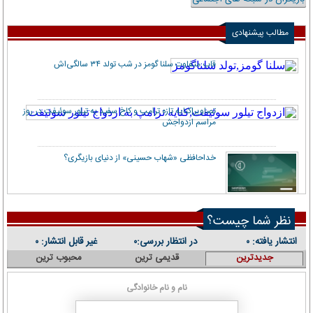
مطالب پیشنهادی
قاب متفاوت سلنا گومز در شب تولد ۳۴ سالگی‌اش
تصاویر|کنایه تازه ترامپ و کاخ سفید به تیلور سوئیفت در روز
مراسم ازدواجش
خداحافظی «شهاب حسینی» از دنیای بازیگری؟
نظر شما چیست؟
انتشار یافته:
در انتظار بررسی:
غیر قابل انتشار:
۰
۰
۰
جدیدترین
قدیمی ترین
محبوب ترین
نام و نام خانوادگی