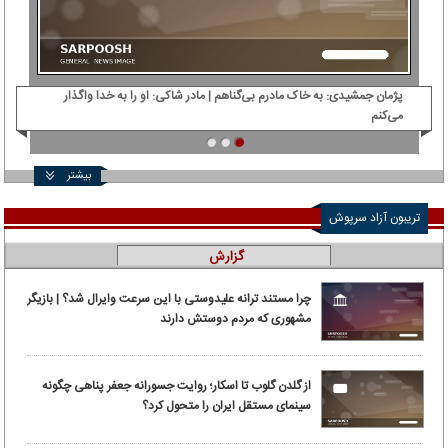
پژمان جمشیدی: ‌به خاک مادرم بی‌گناهم | مادر شاکی: او را به خدا واگذار
دی‌
می‌کنم
بیشتر
تریبون آزاد سرپوش
گزارش
چرا مستند ترانه علیدوستی با این سرعت وایرال شد؟ | بازیگر
مشهوری که مردم دوستش دارند
از گلدن گلوب تا اسکار؛ روایت جسورانه جعفر پناهی چگونه
سینمای مستقل ایران را متحول کرد؟