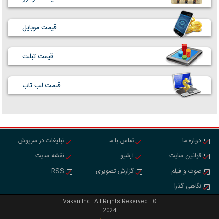
قیمت موبایل
قیمت تبلت
قیمت لپ تاپ
درباره ما
تماس با ما
تبلیغات در سرپوش
قوانین سایت
آرشیو
نقشه سایت
صوت و فیلم
گزارش تصویری
RSS
نگاهی گذرا
Makan Inc.‎‎‎| All Rights Reserved - ©
2024