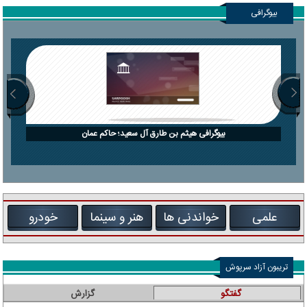
بیوگرافی
بیوگرافی هیثم بن طارق آل سعید؛ حاکم عمان
علمی
خواندنی ها
هنر و سینما
خودرو
تریبون آزاد سرپوش
گفتگو
گزارش