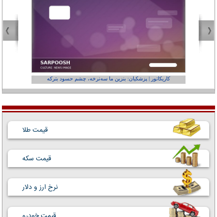
کاریکاتور | پزشکیان: بنزین ما سه‌نرخه، چشم حسود بترکه
کارتون | وا
قیمت طلا
قیمت سکه
نرخ ارز و دلار
قیمت خودرو