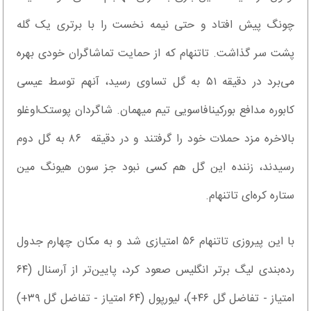
چونگ پیش افتاد و حتی نیمه نخست را با برتری یک گله
پشت سر گذاشت. تاتنهام که از حمایت تماشاگران خودی بهره
می‌برد در دقیقه ۵۱ به گل تساوی رسید، آنهم توسط عیسی
کابوره مدافع بورکینافاسویی تیم میهمان. شاگردان پوستک‌اوغلو
بالاخره مزد حملات خود را گرفتند و در دقیقه ۸۶ به گل دوم
رسیدند، زننده این گل هم کسی نبود جز سون هیونگ مین
ستاره کره‌ای تاتنهام.
با این پیروزی تاتنهام ۵۶ امتیازی شد و به مکان چهارم جدول
رده‌بندی لیگ برتر انگلیس صعود کرد، پایین‌تر از آرسنال (۶۴
امتیاز - تفاضل گل ۴۶+)، لیورپول (۶۴ امتیاز - تفاضل گل ۳۹+)