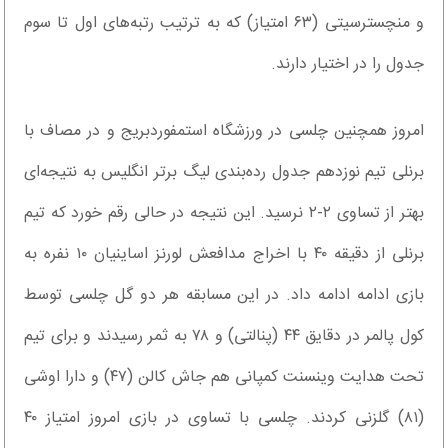
و منچسترسیتی (۶۳ امتیاز) که به ترتیب رتبه‌های اول تا سوم
جدول را در اختیار دارند.
امروز همچنین چلسی در ورزشگاه استمفوردبریج و در مصاف با
برنلی تیم نوزدهم جدول رده‌بندی لیگ برتر انگلیس به نتیجه‌ای
بهتر از تساوی ۲-۲ نرسید. این نتیجه در حالی رقم خورد که تیم
برنلی از دقیقه ۴۰ با اخراج مدافعش لورنز اساینیان ۱۰ نفره به
بازی ادامه ادامه داد. در این مسابقه هر دو گل چلسی توسط
کول پالمر در دقایق ۴۴ (پنالتی) و ۷۸ به ثمر رسیدند و برای تیم
تحت هدایت وینسنت کمپانی هم جاش کالن (۴۷) و دارا اوشی
(۸۱) گلزنی کردند. چلسی با تساوی در بازی امروز امتیاز ۴۰