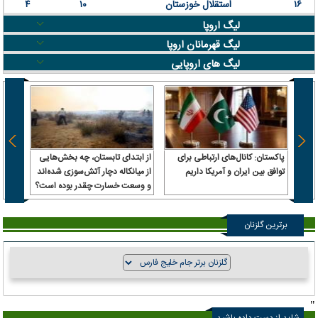
۱۶
استقلال خوزستان
۱۰
۴
لیگ اروپا
لیگ قهرمانان اروپا
لیگ های اروپایی
پاکستان: کانال‌های ارتباطی برای
از ابتدای تابستان، چه بخش‌هایی
توافق بین ایران و آمریکا داریم
از میانکاله دچار آتش‌سوزی شده‌اند
بورس؛
و وسعت خسارت چقدر بوده است؟
در آغا
برترین گلزنان
"
شاید از دست داده باشید