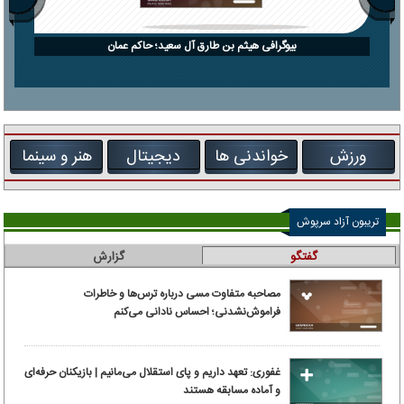
بیوگرافی هیثم بن طارق آل سعید؛ حاکم عمان
ورزش
خواندنی ها
دیجیتال
هنر و سینما
تریبون آزاد سرپوش
گفتگو
گزارش
مصاحبه متفاوت مسی درباره ترس‌ها و خاطرات
فراموش‌نشدنی؛ احساس نادانی می‌کنم
غفوری: تعهد داریم و پای استقلال می‌مانیم | بازیکنان حرفه‌ای
و آماده مسابقه هستند