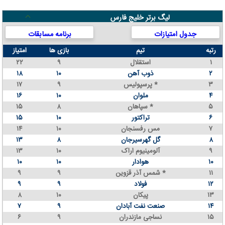
لیگ برتر خلیج فارس
جدول امتیازات
برنامه مسابقات
رتبه
تیم
بازی ها
امتیاز
۱
استقلال
۹
۲۲
۲
ذوب آهن
۱۰
۱۸
۳
پرسپولیس *
۹
۱۷
۴
ملوان
۱۰
۱۶
۵
سپاهان *
۸
۱۵
۶
تراکتور
۱۰
۱۵
۷
مس رفسنجان
۱۰
۱۴
۸
گل گهرسیرجان
۸
۱۳
۹
آلومینیوم اراک
۱۰
۱۳
۱۰
هوادار
۱۰
۱۰
۱۱
شمس آذر قزوین *
۹
۹
۱۲
فولاد
۹
۹
۱۳
پیکان
۱۰
۸
۱۴
صنعت نفت آبادان
۹
۷
۱۵
نساجی مازندران
۹
۶