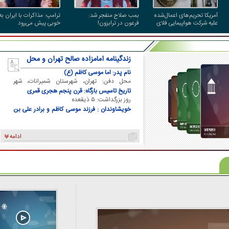
آمریکا تحریم‌های اعمال‌شده
بمب صلاح منفجر شد:
ترامپ: مذاکرات با ایران به
علیه شرکت هواپیمایی فلای
فرعون در ترابزون!
خوبی پیش می‌رود
بغداد را حذف کرد
زندگینامه امامزاده صالح تهران و محل
دفن ایشان
نام پدر: اما موسی کاظم (ع)
محل دفن: تهران، شهرستان شمیرانات، شهر
تجریش
تاریخ تاسیس بارگاه: قرن پنجم هجری قمری
روز بزرگداشت: ۵ ذیقعده
خویشاوندان : فرزند موسی کاظم و برادر علی بن
موسی الرضا و برادر فاطمه معصومه
ادامه