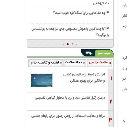
داروخانه
در
دندانپزشکی
قیمت
ان
به
چیست؟
خانه
ایمپلنت
دلیل
چه غذاهایی برای سنگ کلیه خوب است؟
ار
دیجیتال
«خطر
رایحه‌
در
ناباروری»
های
لوم
کرج
آیا چت کردن با هوش مصنوعی جای مراجعه به روانشناس
ممنوع
جگوار؛
را میگیرد؟
لیست
کرد!
انتخابی
۱۰
(آیا
هوشمندانه
تا
شما
برای
سیب سبز
از
هنوز
استفاده
رد
بهترین
از
سلامت جنسی
مجله سلامت
تغذیه و تناسب اندام
روزمره
دکتر
آن
ایشان و
و
زنان
استفاده
افزایش نعوظ: راهکارهای گیاهی
مجالس
۱
ه کاری در
در
می‌کنید؟)
و خانگی برای بهبود عملکرد
تهران
جنسی
از دعای
درمان زگیل تناسلی مرد و زن با محلول گیاهی تضمینی
۲
مزایا و معایب استفاده از روغن زیتون برای رابطه جنسی
۳
به