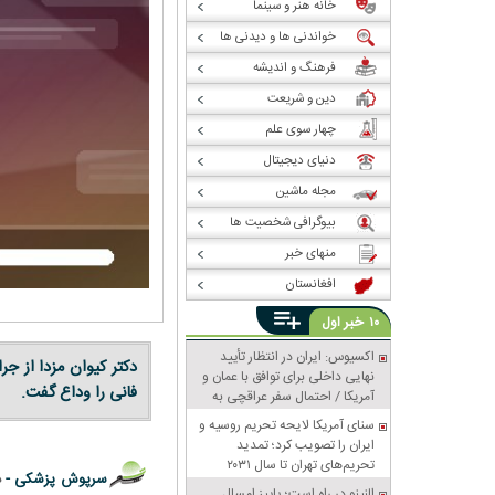
خانه هنر و سینما
خواندنی ها و دیدنی ها
فرهنگ و اندیشه
دین و شریعت
چهار سوی علم
دنیای دیجیتال
مجله ماشین
بیوگرافی شخصیت ها
منهای خبر
افغانستان
خبر
۱۰
اول
اکسیوس: ایران در انتظار تأیید
دکتر کیوان مزدا از ج
نهایی داخلی برای توافق با عمان و
فانی را وداع گفت.
آمریکا / احتمال سفر عراقچی به
پاکستان
سنای آمریکا لایحه تحریم روسیه و
ایران را تصویب کرد؛ تمدید
تحریم‌های تهران تا سال ۲۰۳۱
سرپوش پزشکی -
د
النینو در راه است؛ پاییز امسال