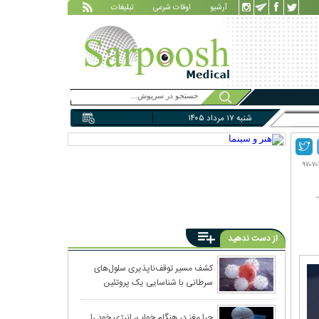
آرشیو
اوقات شرعی
تبلیغات
شنبه ۱۷ مرداد ۱۴۰۵
از دست ندهید
کشف مسیر توقف‌ناپذیری سلول‌های
سرطانی با شناسایی یک پروتئین
چرا مغز در هنگام خواب، انرژی خود را