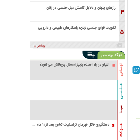
رازهای پنهان و دلایل کاهش میل جنسی در زنان
۴
تقویت قوای جنسی زنان؛ راهکارهای طبیعی و دارویی
۵
بیشتر
دیگه
چه خبر
النینو در راه است؛ پاییز امسال پرچالش می‌شود؟
اجتماعی
عــلـمــی
سینما
دستگیری قاتل قهرمان کراسفیت کشور بعد از ۱۱ ماه
حــوادث
زندگی مخفیانه