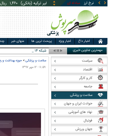
لیر ترکیه (بانکی)
۱,۴۶۰
ریال
نرخ ارز
مبادله ای
قیمت طلا
قیمت سکه
قی
یوان چین (بانکی)
۵,۸۶۹
ری
اخبار داغ
اخبار ویژه
پربحث ترین ها
منهای خبر
چند
مهمترین عناوین خبری
شبکه ۱۴ اسرائیل: ارز
سیاست
سلامت و پزشکی
>
حوزه بهداشت و رف
۱۱:۵۹ - ۱۲ مهر ۱۳۹۷
اقتصاد
کار و کارگر
جامعه
سلامت و پزشکی
حوادث ایران و جهان
نهاد های آموزشی
فوتبال
جهان ورزش