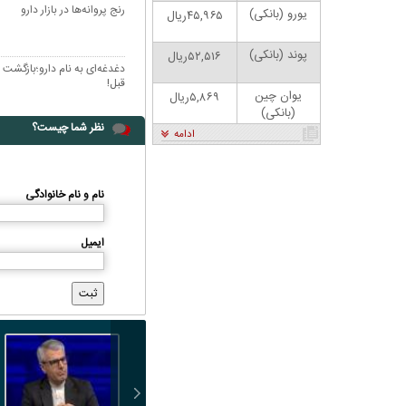
رنج پروانه‌ها در بازار دارو
یورو (بانکی)
۴۵,۹۶۵ریال
پوند (بانکی)
۵۲,۵۱۶ریال
قبل!
یوان چین
۵,۸۶۹ریال
(بانکی)
نظر شما چیست؟
ادامه
نام و نام خانوادگی
ایمیل
کاتور | پزشکیان: بنزین ما سه‌نرخه، چشم
کارتون | واکنش پزشکیان به تمجید جعفر ق
حسود بترکه
پناه؛ «جعفر ول کن!»