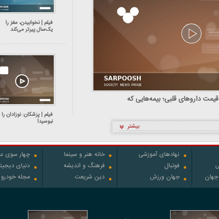
فیلم | نخوابیدن، مغز را
یک‌سال پیرتر می‌کند
یمت داروهای قلبی؛ بیمه‌هایی که
فیلم | پزشکان: نوزادان را
نبوسید!
بیشتر
نهادهای آموزشی
خانه هنر و سینما
چهار سوی عل
ی
فوتبال
فرهنگ و اندیشه
دنیای دیجیت
 جهان
جهان ورزش
دین شریعت
مجله خودرو