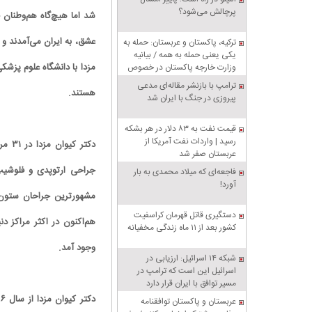
پرچالش می‌شود؟
عشق، به ایران می‌آمدند و
ترکیه، پاکستان و عربستان: حمله به
یکی یعنی حمله به همه / بیانیه
مزدا با دانشگاه علوم پزش
وزارت خارجه پاکستان در خصوص
پیمان دفاعی مشترک مکه
ترامپ با بازنشر مقاله‌ای مدعی
هستند.
پیروزی در جنگ با ایران شد
قیمت نفت به ۸۳ دلار در هر بشکه
رسید | واردات نفت آمریکا از
عربستان صفر شد
جراحی ارتوپدی و فلوشیپ
فاجعه‌ای که میلاد محمدی به بار
آورد!
مشهورترین جراحان ستون ف
دستگیری قاتل قهرمان کراسفیت
هم‌اکنون در اکثر مراکز د
کشور بعد از ۱۱ ماه زندگی مخفیانه
وجود آمد.
شبکه ۱۴ اسرائیل: ارزیابی در
اسرائیل این است که ترامپ در
مسیر توافق با ایران قرار دارد
عربستان و پاکستان توافقنامه