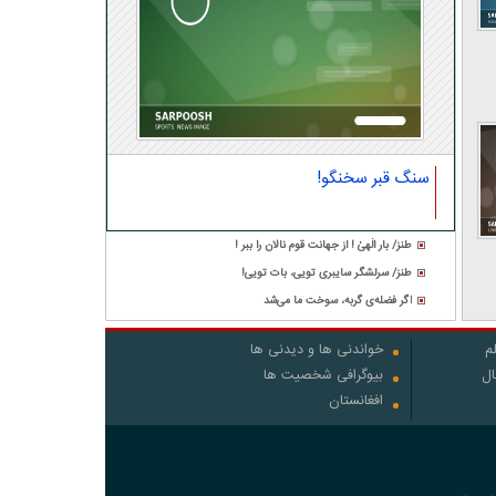
سنگ قبر سخنگو!
طنز/ بار الٰهیٰ ! از جهانت قوم نالان را ببر !
طنز/ سرلشگر سایبری تویی، بات تویی!
اگر فضله‌ی گربه، سوخت ما می‌شد
م
خواندنی ها و دیدنی ها
ال
بیوگرافی شخصیت ها
افغانستان