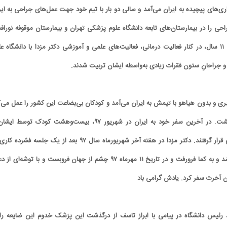
ری‌های پیچیده به ایران می‌آمد و سالی دو بار با تیم خود جهت عمل‌های جراحی به ایر
حی را در بیمارستان‌های تابعه دانشگاه علوم پزشکی تهران و بیمارستان موقوفه نورافش
انجام می‌داد. در طول این ۱۱ سال، در کنار فعالیت درمانی، فعالیت‌های علمی و آموزشی دکتر مزدا با دانشگاه ع
 جراحانِ ستون فقرات زیادی به‌واسطه ایشان تربیت شدند.
ری و بدون هیاهو با تیمش به ایران می‌آمد و کودکان بی‌بضاعت این کشور را عمل می‌ک
و به کشور فرانسه بازمی‌گشت. در آخرین سفر خود به ایران در شهریور ۹۷، بیست‌وهشت کودک توسط 
تیمشان تحت عمل جراحی قرار گرفتند. دکتر مزدا در هفته آخر شهریورماه سال ۹۷ بعد از یک جلسه فشرد
پاریس، دچار حمله قلبی شد و به کما فرورفت و در تاریخ ۱۱ مهرماه ۹۷ چشم از جهان فروبست و با توشه‌ای 
ان آخرت سفر کرد. یادش گرامی باد
 رئیس دانشگاه در پیامی با ابراز تاسف از درگذشت این پزشک خدوم این ضایعه را 