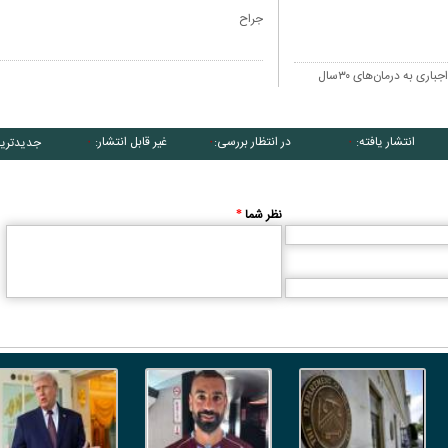
جراح
دغدغه‌ای به‌ نام دارو؛بازگشت اجباری به درمان‌های ۳۰‌سال
انتشار یافته:
در انتظار بررسی:
غیر قابل انتشار:
جدیدتری
۰
۰
۰
نظر شما
*
ائم
کاریکاتور/ همنشینی شهرام دبیری و
کاریکاتور/ واکنش پزشکی
پنگوئن‌های قطب جنوب
چی کاره بید