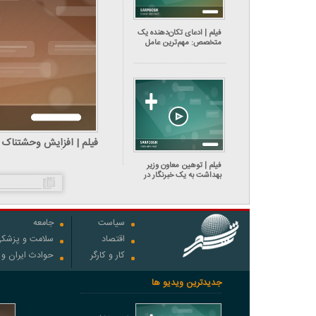
فیلم | ادعای تکان‌دهنده یک
متخصص: مهم‌ترین عامل
ایجاد سرطان مری در ایران،
مصرف چای داغ است!
فیلم | افزایش وحشتناک ق
دروغ می‎‌گویند
فیلم | توهین معاون وزیر
بهداشت به یک خبرنگار در
نشست «سلامت روان»
سیاست
جامعه
اقتصاد
سلامت و پزشک
کار و کارگر
حوادث ایران و
جدیدترین ویدیو ها