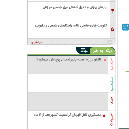
رازهای پنهان و دلایل کاهش میل جنسی در زنان
۴
تقویت قوای جنسی زنان؛ راهکارهای طبیعی و دارویی
۵
بیشتر
دیگه
چه خبر
النینو در راه است؛ پاییز امسال پرچالش می‌شود؟
اجتماعی
عــلـمــی
سینما
دستگیری قاتل قهرمان کراسفیت کشور بعد از ۱۱ ماه
حــوادث
زندگی مخفیانه