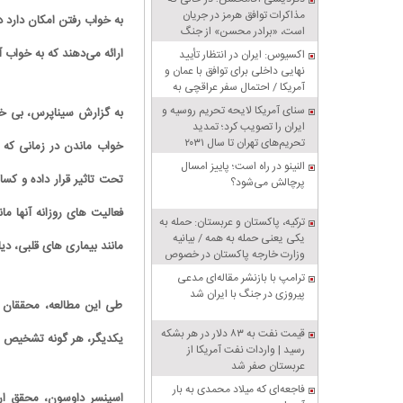
مذاکرات توافق هرمز در جریان
به خواب رفتن امکان دارد د
است، «برادر محسن» از جنگ
سخن می‌گوید
ارائه می‌دهند که به خواب 
اکسیوس: ایران در انتظار تأیید
نهایی داخلی برای توافق با عمان و
آمریکا / احتمال سفر عراقچی به
پاکستان
سنای آمریکا لایحه تحریم روسیه و
به گزارش سیناپرس، بی خوا
ایران را تصویب کرد؛ تمدید
تحریم‌های تهران تا سال ۲۰۳۱
النینو در راه است؛ پاییز امسال
تحت تاثیر قرار داده و کس
پرچالش می‌شود؟
فعالیت های روزانه آنها ما
ترکیه، پاکستان و عربستان: حمله به
یکی یعنی حمله به همه / بیانیه
مانند بیماری های قلبی، دیا
وزارت خارجه پاکستان در خصوص
پیمان دفاعی مشترک مکه
ترامپ با بازنشر مقاله‌ای مدعی
پیروزی در جنگ با ایران شد
طی این مطالعه، محققان ا
قیمت نفت به ۸۳ دلار در هر بشکه
یکدیگر، هر گونه تشخیص رو
رسید | واردات نفت آمریکا از
عربستان صفر شد
فاجعه‌ای که میلاد محمدی به بار
اسپنسر داوسون، محقق ارش