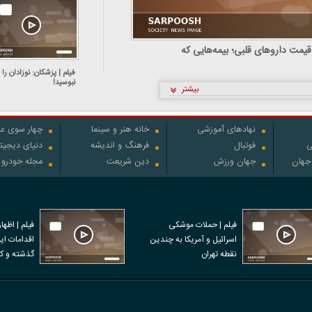
یمت داروهای قلبی؛ بیمه‌هایی که
فیلم | پزشکان: نوزادان را
نبوسید!
بیشتر
نهادهای آموزشی
خانه هنر و سینما
چهار سوی عل
ی
فوتبال
فرهنگ و اندیشه
دنیای دیجیت
 جهان
جهان ورزش
دین شریعت
مجله خودرو
فیلم | حملات موشکی
فیلم | اظها
اسرائیل و آمریکا به چندین
نقطه تهران
نفر در اعتر