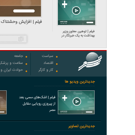
فیلم | افزایش وحشتناک ق
دروغ می‎‌گویند
فیلم | توهین معاون وزیر
بهداشت به یک خبرنگار در
نشست «سلامت روان»
سیاست
جامعه
اقتصاد
سلامت و پزشک
کار و کارگر
حوادث ایران و
جدیدترین ویدیو ها
فیلم | اشک‌های مسی بعد
از پیروزی رویایی مقابل
مصر
جدیدترین تصاویر