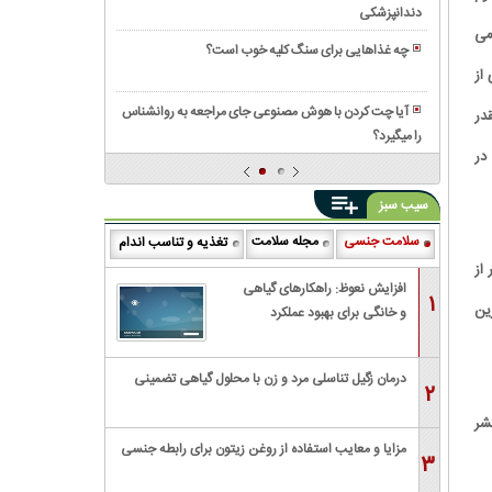
داروخانه
در
دندانپزشکی
قیمت
به
چیست؟
می
خانه
ایمپلنت
دلیل
چه غذاهایی برای سنگ کلیه خوب است؟
دیجیتال
«خطر
از
رایحه‌
در
ناباروری»
های
کرج
آیا چت کردن با هوش مصنوعی جای مراجعه به روانشناس
در
ممنوع
جگوار؛
را میگیرد؟
لیست
کرد!
انتخابی
در
۱۰
(آیا
هوشمندانه
تا
شما
برای
سیب سبز
از
هنوز
استفاده
بهترین
از
سلامت جنسی
مجله سلامت
تغذیه و تناسب اندام
روزمره
دکتر
آن
و
از
زنان
استفاده
افزایش نعوظ: راهکارهای گیاهی
مجالس
۱
در
ین
می‌کنید؟)
و خانگی برای بهبود عملکرد
تهران
جنسی
درمان زگیل تناسلی مرد و زن با محلول گیاهی تضمینی
۲
The Primary Care Companion for CNS D منتشر
مزایا و معایب استفاده از روغن زیتون برای رابطه جنسی
۳