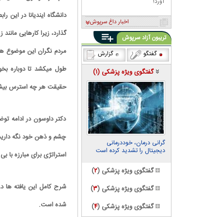
آورد!
دانشگاه ایندیانا در این ر
اخبار داغ سرپوش
گذارد، زیرا کارهایی مانند
تریبون آزاد سرپوش
مردم نگران این موضوع هس
گفتگو
گزارش
طول میکشد تا دوباره بخو
گفتگوی ویژه پزشکی (
۱
)
حقیقت هر چه استرس بیشت
دکتر داوسون در ادامه تو
چشم و ذهن خود نگه دارید. 
گرانی درمان، خوددرمانی
دیجیتال را تشدید کرده است
استراتژی برای مبارزه با 
گفتگوی ویژه پزشکی (
۲
)
گفتگوی ویژه پزشکی (
۳
)
شده است.
گفتگوی ویژه پزشکی (
۴
)