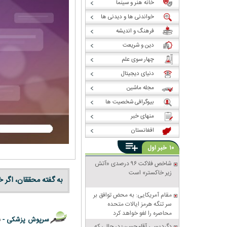
خانه هنر و سینما
خواندنی ها و دیدنی ها
فرهنگ و اندیشه
دین و شریعت
چهار سوی علم
دنیای دیجیتال
مجله ماشین
بیوگرافی شخصیت ها
منهای خبر
افغانستان
خبر
۱۰
اول
شاخص فلاکت ۹۶ درصدی «آتش
زیر خاکستر» است
به گفته محققان، اگر خ
مقام آمریکایی: به محض توافق بر
سر تنگه هرمز ایالات متحده
محاصره را لغو خواهد کرد
سرپوش پزشکی -
ب
دگردیسی آقامحسن؛ در حالی که