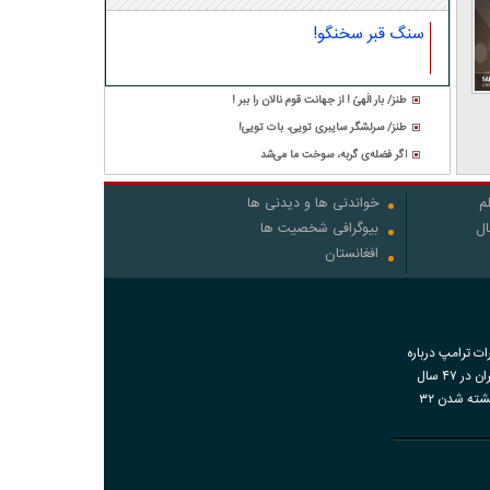
سنگ قبر سخنگو!
طنز/ بار الٰهیٰ ! از جهانت قوم نالان را ببر !
طنز/ سرلشگر سایبری تویی، بات تویی!
اگر فضله‌ی گربه، سوخت ما می‌شد
م
خواندنی ها و دیدنی ها
ال
بیوگرافی شخصیت ها
افغانستان
رات ترامپ درباره
اقدامات ایران در ۴۷ سال
گذشته و کشته شدن ۳۲
اضات دی‌ماه