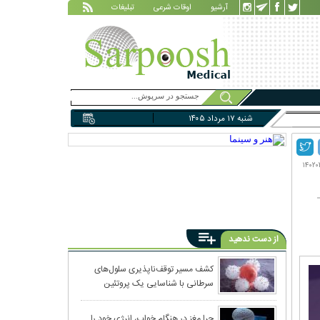
آرشیو
اوقات شرعی
تبلیغات
شنبه ۱۷ مرداد ۱۴۰۵
از دست ندهید
کشف مسیر توقف‌ناپذیری سلول‌های
سرطانی با شناسایی یک پروتئین
چرا مغز در هنگام خواب، انرژی خود را