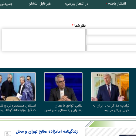
انتشار یافته:
در انتظار بررسی:
غیر قابل انتشار:
جدیدتری
۰
۰
۰
نظر شما
*
کاریکاتور/ همنشینی شهرام دبیری و
کاریکاتور/ واکنش پزشکیان به گرانی 
پنگوئن‌های قطب جنوب
چی کاره بیدم این وسط؟
ترامپ: مذاکرات با ایران به
بقایی: توافق با عمان
استقلال مستعمره فردی شد
خوبی پیش می‌رود
به‌تنهایی به معنای امن شدن
که قول وزارتخانه گرفته بود
تنگه هرمز برای کشتی‌های
رئیس‌جمهور یک بدهی
عبوری نیست
انتخاباتی داشت، باشگاه را
به او داد!
زندگینامه امامزاده صالح تهران و محل