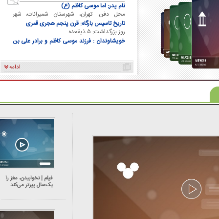
دفن ایشان
نام پدر: اما موسی کاظم (ع)
محل دفن: تهران، شهرستان شمیرانات، شهر
تجریش
تاریخ تاسیس بارگاه: قرن پنجم هجری قمری
روز بزرگداشت: ۵ ذیقعده
خویشاوندان : فرزند موسی کاظم و برادر علی بن
موسی الرضا و برادر فاطمه معصومه
ادامه
فیلم | نخوابیدن، مغز را
یک‌سال پیرتر می‌کند