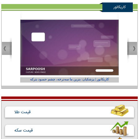
کاریکاتور
کاریکاتور | پزشکیان: بنزین ما سه‌نرخه، چشم حسود بترکه
کارتون | وا
قیمت طلا
قیمت سکه