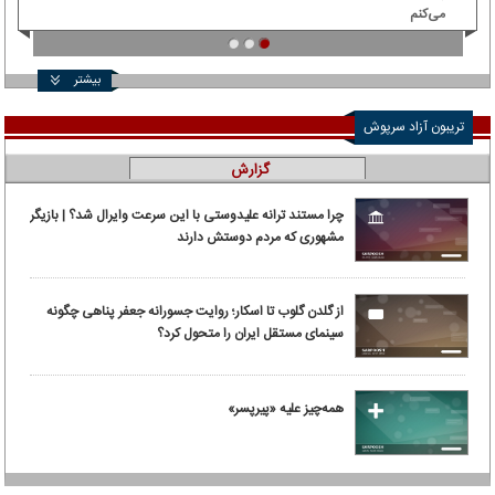
می‌کنم
بیشتر
تریبون آزاد سرپوش
گزارش
چرا مستند ترانه علیدوستی با این سرعت وایرال شد؟ | بازیگر
مشهوری که مردم دوستش دارند
از گلدن گلوب تا اسکار؛ روایت جسورانه جعفر پناهی چگونه
سینمای مستقل ایران را متحول کرد؟
همه‌چیز علیه «پیرپسر»