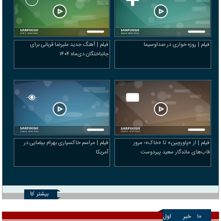
فیلم | روزه خواری در صداوسیما
فیلم | آهنگ جدید علیرضا قربانی برای
جانباختگان دی‌ماه ۱۴۰۴
فیلم | از «پاورچین» تا «خاک»؛ مرور
فیلم | مراسم خاکسپاری بهرام بیضایی در
قاب‌های ماندگار سعید پیردوست
آمریکا
بیشتر
۱۰
خبر
اول