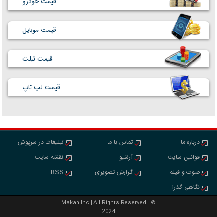
قیمت خودرو
قیمت موبایل
قیمت تبلت
قیمت لپ تاپ
درباره ما
تماس با ما
تبلیغات در سرپوش
قوانین سایت
آرشیو
نقشه سایت
صوت و فیلم
گزارش تصویری
RSS
نگاهی گذرا
Makan Inc.‎‎‎| All Rights Reserved - ©
2024