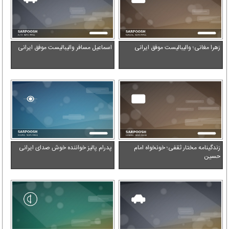
زهرا مغانی؛ والیبالیست موفق ایرانی
اسماعیل مسافر والیبالیست موفق ایرانی
زندگینامه مختار ثقفی؛ خونخواه امام
پدرام پالیز خواننده خوش صدای ایرانی
حسین