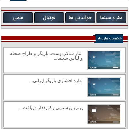
هنر و سینما
خواندنی ها
فوتبال
علمی
شخصیت های ماه
الناز شاکردوست، بازیگر و طراح صحنه
و لباس سینما...
بهاره افشاری بازیگر ایرانی...
پرویز پرستویی رکورددار دریافت...