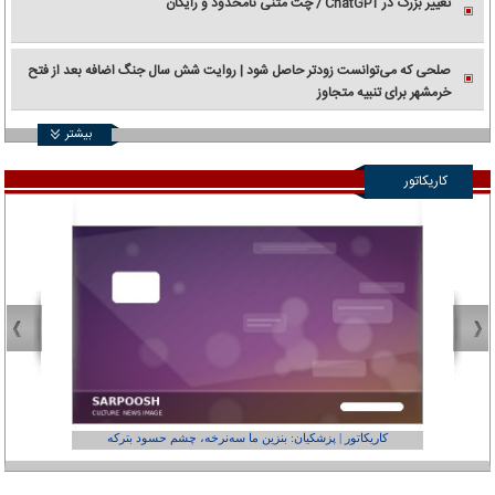
تغییر بزرگ در ChatGPT / چت متنی نامحدود و رایگان
صلحی که می‌توانست زودتر حاصل شود | روایت شش سال جنگ اضافه بعد از فتح
خرمشهر برای تنبیه متجاوز
بیشتر
کاریکاتور
کاریکاتور | پزشکیان: بنزین ما سه‌نرخه، چشم حسود بترکه
کارتون | وا