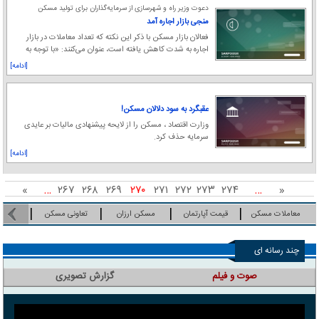
دعوت وزیر راه و شهرسازی از سرمایه‌گذاران برای تولید مسکن
استیجاری
منجی بازار اجاره آمد
فعالان بازار مسکن با ذکر این نکته که تعداد معاملات در بازار
اجاره به شدت کاهش یافته است، عنوان می‌کنند: «با توجه به
این‌که حدود ۳۰ درصد جامعه در خانه
[ادامه]
عقبگرد به سود دلالان مسکن!
وزارت اقتصاد ، مسکن را از لایحه پیشنهادی مالیات بر عایدی
سرمایه حذف کرد.
[ادامه]
»
…
۲۶۷
۲۶۸
۲۶۹
۲۷۰
۲۷۱
۲۷۲
۲۷۳
۲۷۴
…
«
معاملات مسکن
قیمت آپارتمان
مسکن ارزان
تعاونی‌ مسکن
چند رسانه ای
صوت و فیلم
گزارش تصویری