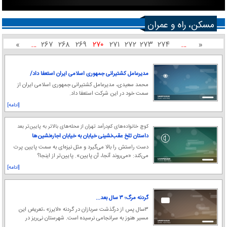
مسکن، راه و عمران
»
…
۲۶۷
۲۶۸
۲۶۹
۲۷۰
۲۷۱
۲۷۲
۲۷۳
۲۷۴
…
«
مدیرعامل کشتیرانی جمهوری اسلامی ایران استعفا داد/
مدرس خیابانی مدیرعامل کشتیرانی جمهوری اسلامی ایران
محمد سعیدی، مدیرعامل کشتیرانی جمهوری اسلامی ایران از
شد
سمت خود در این شرکت استعفا داد.
[ادامه]
کوچ خانواده‌های کم‌درآمد تهران از محله‌های بالاتر به پایین‌تر بعد
از افزایش نرخ اجاره خانه‌ها
داستان تلخ عقب‌نشینی خیابان به خیابان اجاره‌نشین‌ها
دست راستش را بالا می‌گیرد و مثل نیزه‌ای به سمت پایین پرت
می‌کند: «می‌روند آنجا، آن پایین». پایین‌تر از اینجا؟
[ادامه]
گردنه مرگ؛ ۳ سال بعد...
۳‌سال پس از درگذشت سربازان در گردنه «لایرز» ،‌تعریض این
مسیر هنوز به سرانجامی نرسیده است. شهرستان نی‌ریز در
۲۲۰كیلومتری شهر شیراز قرار دارد.