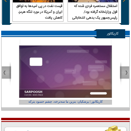
استقلال مستعمره فردی شده که
قیمت نفت در پی امیدها به توافق
بردلی
قول وزارتخانه گرفته بود/
ایران و آمریکا در مورد تنگه هرمز،
مشابه
رئیس‌جمهور یک بدهی انتخاباتی
کاهش یافت
بعد از ۳ سال نام
داشت، باشگاه را به او داد!
کاریکاتور
کاریکاتور | پزشکیان: بنزین ما سه‌نرخه، چشم حسود بترکه
کارتون | وا