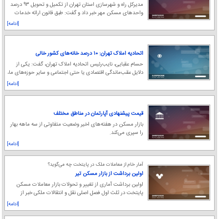
مدیرکل راه و شهرسازی استان تهران از تکمیل و تحویل ۹۳ درصد
واحدهای مسکن مهر خبر داد و گفت: طبق قانون ارائه خدمات
شهری و نگهداری از محوطه پروژه‌ها مسکن
[ادامه]
اتحادیه املاک تهران: ۱۰ درصد خانه‌های کشور خالی
هستند/ ۵۰۰ هزار خانه خالی در تهران گزارش شده است
حسام عقبایی، نایب‌رئیس اتحادیه املاک تهران، گفت: یکی از
دلایل عقب‌ماندگی اقتصادی یا حتی اجتماعی و سایر حوزه‌های ما،
نداشتن آمار دقیق و قابل استناد اس
[ادامه]
قیمت پیشنهادی آپارتمان در مناطق مختلف
بازار مسکن در هفته‌های اخیر وضعیت متفاوتی از سه ماهه بهار
را سپری می‌کند.
[ادامه]
آمار خام از معاملات ملک در پایتخت چه می‌گوید؟
اولین برداشت از بازار مسکن تیر
اولین برداشت آماری از تغییر و تحولات بازار معاملات مسکن
پایتخت در ثلث اول فصل اصلی نقل و انتقالات ملکی خبر از
عمیق‌تر شدن رکود بازار مسکن دارد.
[ادامه]