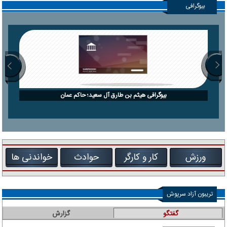
بیوگرافی
بیوگرافی هیثم بن طارق آل سعید؛ حاکم عمان
ورزش
کار و کارگر
حوادث
خواندنی ها
تریبون آزاد سرپوش
گفتگو
گزارش