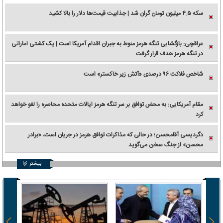
سکه ۴.۵ میلیون تومان گران شد | جذابیت قیمت‌ها دلار را بالا کشید
عراقچی: بازگشایی تنگه هرمز منوط به جبران اقدام آمریکا است | یک کشتی اماراتی
در تنگه هرمز هدف قرار گرفت
شاخص فلاکت ۹۶ درصدی «آتش زیر خاکستر» است
مقام آمریکایی: به محض توافق بر سر تنگه هرمز ایالات متحده محاصره را لغو خواهد
کرد
دگردیسی آقامحسن؛ در حالی که مذاکرات توافق هرمز در جریان است، «برادر
محسن» از جنگ سخن می‌گوید
بیشتر