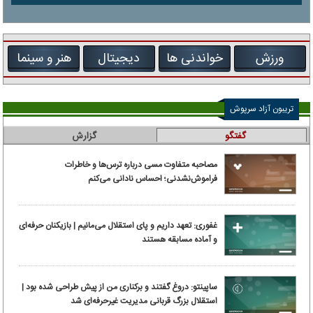
ورزش
خواندنی ها
دیجیتال
هنر و سینما
تریبون آزاد سرپوش
گفتگو
گزارش
مصاحبه متفاوت مسی درباره ترس‌ها و خاطرات
فراموش‌نشدنی؛ احساس نادانی می‌کنم
غفوری: تعهد داریم و پای استقلال می‌مانیم | بازیکنان حرفه‌ای
و آماده مسابقه هستند
ساپینتو: دروغ گفتند و برکناری من از پیش طراحی شده بود |
استقلال بزرگ قربانی مدیریت غیرحرفه‌ای شد