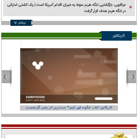
عراقچی: بازگشایی تنگه هرمز منوط به جبران اقدام آمریکا است | یک کشتی اماراتی
در تنگه هرمز هدف قرار گرفت
بیشتر
کاریکاتور
کاریکاتور/ کتاب 'چگونه قهر کنیم؟' جدیدترین اثر یحیی گل‌محمدی
کاریکاتور