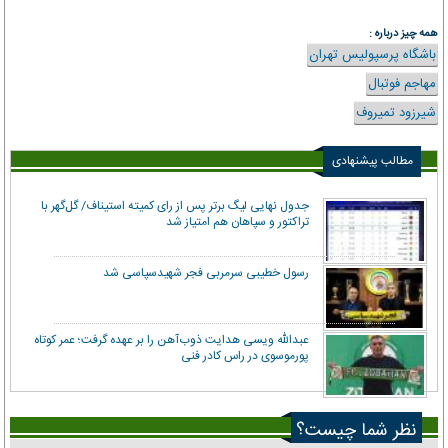
همه چیز درباره :
باشگاه پرسپولیس تهران
مهاجم فوتبال
شیرزود تمیروف
مطالب پیشنهادی
جدول نهایی لیگ برتر پس از رای کمیته استیناف/ گل‌گهر با
تراکتور و سپاهان هم امتیاز شد
رسول خطیبی سرمربی فجر شهیدسپاسی شد
عبدالله ویسی هدایت ذوب‌آهن را بر عهده گرفت؛ عمر کوتاه
پورموسوی در راس کادر فنی
نظر شما چیست؟