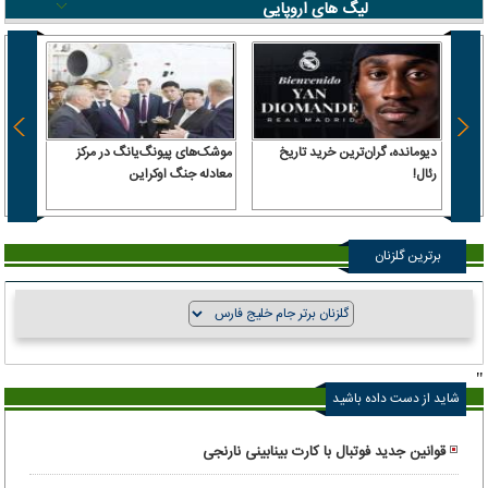
لیگ های اروپایی
دیومانده، گران‌ترین خرید تاریخ
موشک‌های پیونگ‌یانگ در مرکز
رویترز
رئال!
معادله جنگ اوکراین
عوارض
آمریکا
برترین گلزنان
"
شاید از دست داده باشید
قوانین جدید فوتبال با کارت بینابینی نارنجی