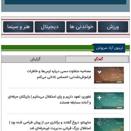
ورزش
خواندنی ها
دیجیتال
هنر و سینما
تریبون آزاد سرپوش
گفتگو
گزارش
مصاحبه متفاوت مسی درباره ترس‌ها و خاطرات
فراموش‌نشدنی؛ احساس نادانی می‌کنم
غفوری: تعهد داریم و پای استقلال می‌مانیم | بازیکنان حرفه‌ای
و آماده مسابقه هستند
ساپینتو: دروغ گفتند و برکناری من از پیش طراحی شده بود |
استقلال بزرگ قربانی مدیریت غیرحرفه‌ای شد