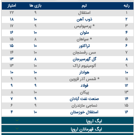
رتبه
تیم
بازی ها
امتیاز
۱
استقلال
۹
۲۲
۲
ذوب آهن
۱۰
۱۸
۳
پرسپولیس *
۹
۱۷
۴
ملوان
۱۰
۱۶
۵
سپاهان *
۸
۱۵
۶
تراکتور
۱۰
۱۵
۷
مس رفسنجان
۱۰
۱۴
۸
گل گهرسیرجان
۸
۱۳
۹
آلومینیوم اراک
۱۰
۱۳
۱۰
هوادار
۱۰
۱۰
۱۱
شمس آذر قزوین *
۹
۹
۱۲
فولاد
۹
۹
۱۳
پیکان
۱۰
۸
۱۴
صنعت نفت آبادان
۹
۷
۱۵
نساجی مازندران
۹
۶
۱۶
استقلال خوزستان
۱۰
۴
لیگ اروپا
لیگ قهرمانان اروپا