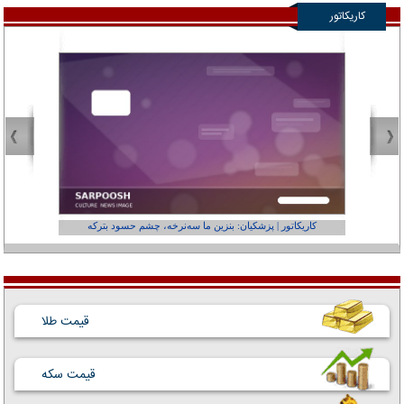
کاریکاتور
کاریکاتور | پزشکیان: بنزین ما سه‌نرخه، چشم حسود بترکه
کارتون | وا
قیمت طلا
قیمت سکه