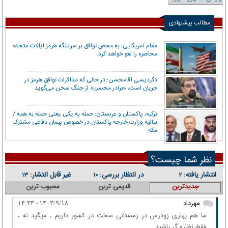
مطالب پیشنهادی
مقام آمریکایی: به محض توافق بر سر تنگه هرمز ایالات متحده
محاصره را لغو خواهد کرد
دگردیسی آقامحسن؛ در حالی که مذاکرات توافق هرمز در
جریان است، «برادر محسن» از جنگ سخن می‌گوید
ترکیه، پاکستان و عربستان: حمله به یکی یعنی حمله به همه /
بیانیه وزارت خارجه پاکستان در خصوص پیمان دفاعی مشترک
مکه
نظر شما چیست؟
انتشار یافته:
در انتظار بررسی:
غیر قابل انتشار:
۱۳
۱۰
۲
جدیدترین
قدیمی ترین
محبوب ترین
مهرداد
۱۴۰۳/۹/۱۸ - ۱۴:۳۳
ما هم بهاری زودرس در زمستانی سخت در کشور داریم ، میگید نه ،
فقط نظاره گر باشید