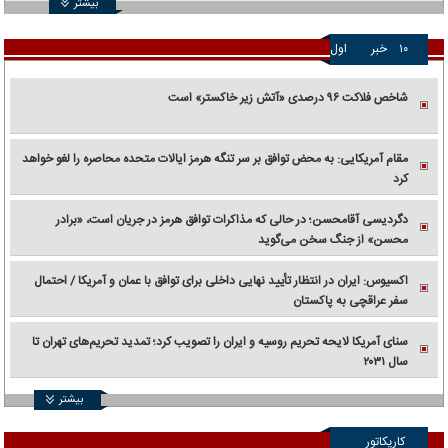
بیشتر
۱۰
خبر
اول
شاخص فلاکت ۹۶ درصدی «آتش زیر خاکستر» است
مقام آمریکایی: به محض توافق بر سر تنگه هرمز ایالات متحده محاصره را لغو خواهد
کرد
دگردیسی آقامحسن؛ در حالی که مذاکرات توافق هرمز در جریان است، «برادر
محسن» از جنگ سخن می‌گوید
اکسیوس: ایران در انتظار تأیید نهایی داخلی برای توافق با عمان و آمریکا / احتمال
سفر عراقچی به پاکستان
سنای آمریکا لایحه تحریم روسیه و ایران را تصویب کرد؛ تمدید تحریم‌های تهران تا
سال ۲۰۳۱
بیشتر
کاریکاتور