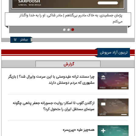
پژمان جمشیدی: ‌به خاک مادرم بی‌گناهم | مادر شاکی: او را به خدا واگذار
دی‌
می‌کنم
بیشتر
تریبون آزاد سرپوش
گزارش
چرا مستند ترانه علیدوستی با این سرعت وایرال شد؟ | بازیگر
مشهوری که مردم دوستش دارند
از گلدن گلوب تا اسکار؛ روایت جسورانه جعفر پناهی چگونه
سینمای مستقل ایران را متحول کرد؟
همه‌چیز علیه «پیرپسر»