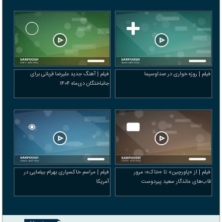
فیلم | روزه خواری در صداوسیما
فیلم | آهنگ جدید علیرضا قربانی برای
جانباختگان دی‌ماه ۱۴۰۴
فیلم | از «پاورچین» تا «خاک»؛ مرور
فیلم | مراسم خاکسپاری بهرام بیضایی در
قاب‌های ماندگار سعید پیردوست
آمریکا