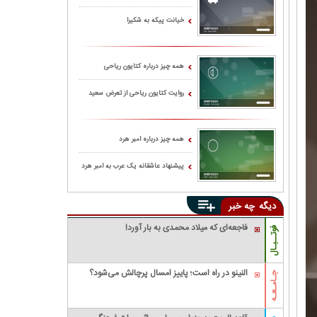
خیانت پیکه به شکیرا
همه چیز درباره کتایون ریاحی
روایت کتایون ریاحی از تعرض سعید
پورصمیمی به او
همه چیز درباره امبر هرد
پیشنهاد عاشقانه یک عرب به امبر هرد
دیگه
چه خبر
فاجعه‌ای که میلاد محمدی به بار آورد!
فوتــبـال
النینو در راه است؛ پاییز امسال پرچالش می‌شود؟
جـامـعـه