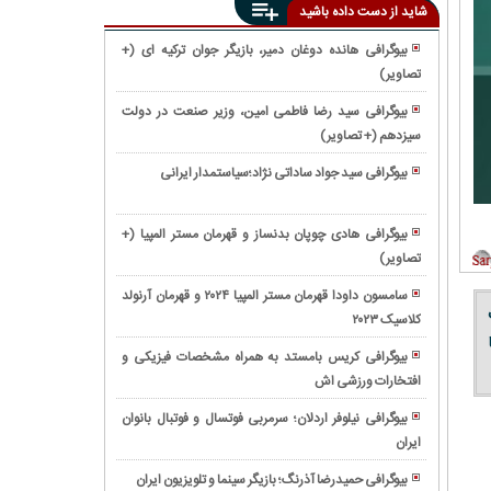
شاید از دست داده باشید
بیوگرافی هانده دوغان دمیر، بازیگر جوان ترکیه ای (+
تصاویر)
زندگینامه
امامزاده
بیوگرافی سید رضا فاطمی امین، وزیر صنعت در دولت
صالح
سیزدهم (+ تصاویر)
بیوگرافی
تهران
الهه
و
بیوگرافی سید جواد ساداتی ‌نژاد؛سیاستمدار ایرانی
محمدی
محل
بیوگرافی
خبرنگار
دفن
مسعود
و
بیوگرافی هادی چوپان بدنساز و قهرمان مستر المپیا (+
ایشان
پزشکیان؛
زندان
تصاویر)
بیوگرافی
نهمین
سیاسی
صبا
و
سامسون داودا قهرمان مستر المپیا ۲۰۲۴ و قهرمان آرنولد
آذرپیک
ف
با
کلاسیک ۲۰۲۳
زندگینامه
روزنامه
سوادترین
بزرگمهر
نگار
بیوگرافی کریس بامستد به همراه مشخصات فیزیکی و
رئیس
بختگان
سیاسی
افتخارات ورزشی اش
زندگینامه
جمهور
حکیم
و
شاه
ایران
بزرگ
بیوگرافی نیلوفر اردلان؛ سرمربی فوتسال و فوتبال بانوان
ماجرای
نعمت
ساسانی
ایران
بیوگرافی
دستگیری
الله
محمدعلی
وی
ولی؛
بیوگرافی حمیدرضا آذرنگ؛ بازیگر سینما و تلویزیون ایران