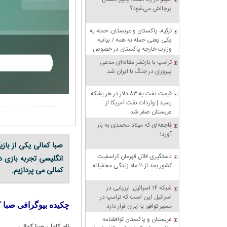
پرچالش می‌شود؟
ترکیه، پاکستان و عربستان: حمله به
یکی یعنی حمله به همه / بیانیه
وزارت خارجه پاکستان در خصوص
پیمان دفاعی مشترک مکه
ترامپ با بازنشر مقاله‌ای مدعی
پیروزی در جنگ با ایران شد
قیمت نفت به ۸۳ دلار در هر بشکه
رسید | واردات نفت آمریکا از
عربستان صفر شد
فاجعه‌ای که میلاد محمدی به بار
آورد!
دستگیری قاتل قهرمان کراسفیت
انگلیسی تجربه بازی در
کشور بعد از ۱۱ ماه زندگی مخفیانه
کمالی می پردازیم.
شبکه ۱۴ اسرائیل: ارزیابی در
اسرائیل این است که ترامپ در
چکیده بیوگرافی صبا 
مسیر توافق با ایران قرار دارد
عربستان و پاکستان توافقنامه