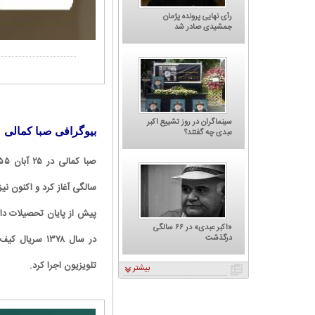
«احمدپورمخبر» بازیگر سینما و
رأی نهایی پرونده پژمان
تلویزیون...
جمشیدی صادر شد
سینماگران در روز تشییع اکبر
بیوگرافی صبا کمالی
عبدی چه گفتند؟
سالگی آغاز کرد و اکنون نی
«اکبر عبدی» در ۶۶ سالگی
درگذشت
در سال ۱۳۷۸ س
تلویزیون اجرا کرد.
بیشتر