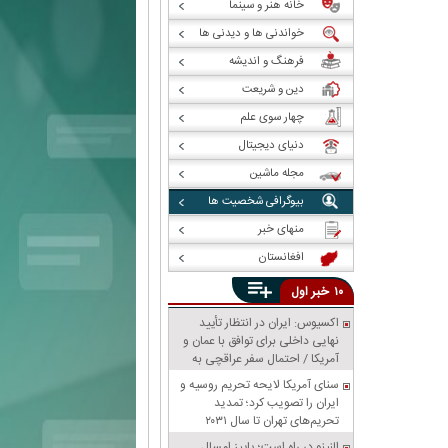
خانه هنر و سینما
خواندنی ها و دیدنی ها
فرهنگ و اندیشه
دین و شریعت
چهار سوی علم
دنیای دیجیتال
مجله ماشین
بیوگرافی شخصیت ها
منهای خبر
افغانستان
خبر
۱۰
اول
اکسیوس: ایران در انتظار تأیید
نهایی داخلی برای توافق با عمان و
آمریکا / احتمال سفر عراقچی به
پاکستان
سنای آمریکا لایحه تحریم روسیه و
ایران را تصویب کرد؛ تمدید
تحریم‌های تهران تا سال ۲۰۳۱
النینو در راه است؛ پاییز امسال