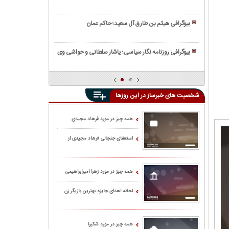
جمال
عارف
نگاهی
زاده؛
نامدار
ژرف
پدر
بیوگرافی هیثم بن طارق آل سعید؛ حاکم عمان
و
به
داستان
بیوگرافی
شاعر
زندگینامه
های
هدیه
پرآوازه
و
بیوگرافی روزنامه نگار سیاسی؛ یاشار سلطانی و حواشی وی
کوتاه
بازوند؛
اندیشه‌های
بیوگرافی
فارسی
بازیگر
فردریش
سهیل
کرد
نیچه
مهرزادگان
سینما
شخصیت های خبرساز در این روزها
خواننده
و
ی
تلویزیون
معروف
همه چیز در مورد فرهاد مجیدی
ایران
سبک
استعفای جنجالی فرهاد مجیدی از
پاپ
استقلال
(+
تصاویر)
همه چیز در مورد زهرا امیرابراهیمی
لحظه اهدای جایزه بهترین بازیگر زن
جشنواره کن به زهرا امیرابراهیمی
همه چیز در مورد شکیرا