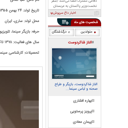
نام کامل: صبا کمالی
دفاعی مشترک امضا می‌کنند /سفر
نخست‌وزیر پاکستان به عربستان
تاریخ تولد: ۲۴ بهمن ۱۳۵۵
اخبار داغ سرپوش
محل تولد: ساری، ایران
شخصیت های ماه
حرفه: بازیگر سینما، تلویزیو
متولدین
درگذشتگان
سال های فعالیت: ۱۳۷۸ تاکنون
الناز شاکردوست
تحصیلات: کارشناسی سینما 
الناز شاکردوست، بازیگر و طراح
صحنه و لباس سینما...
بهاره افشاری
پرویز پرستویی
پیمان معادی