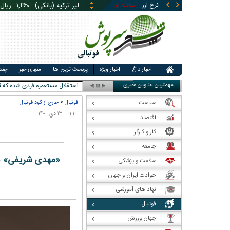
نرخ ارز
مبادله ای
قیمت طلا
قیمت سکه
قی
یوان چین (بانکی)
۵,۸۶۹
ری
اخبار داغ
اخبار ویژه
پربحث ترین ها
منهای خبر
چند
مهمترین عناوین خبری
استقلال مستعمره فردی شده که قو
سیاست
فوتبال
>
خارج از گود فوتبال
۰۱:۱۰ - ۱۳ دي ۱۴۰۰
اقتصاد
کار و کارگر
جامعه
«مهدی شریفی» با
سلامت و پزشکی
حوادث ایران و جهان
نهاد های آموزشی
فوتبال
جهان ورزش