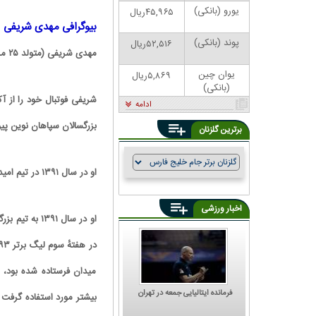
یورو (بانکی)
۴۵,۹۶۵ریال
بیوگرافی مهدی شریفی
پوند (بانکی)
۵۲,۵۱۶ریال
مهدی شریفی (متولد ۲۵ مرداد ۱۳۷۱ در اصفهان) بازیکن فوتبال ایرانی است.
یوان چین
۵,۸۶۹ریال
(بانکی)
شریفی فوتبال خود را از آک
ادامه
بزرگسالان سپاهان نوین پ
برترین گلزنان
او در سال ۱۳۹۱ در تیم امید سپاهان، به عنوان آقای گل لیگ امیدهای کشور دست یافت.
اخبار ورزشی
میدان فرستاده شده بود،
فرمانده ایتالیایی جمعه در تهران
بیشتر مورد استفاده گرفت 