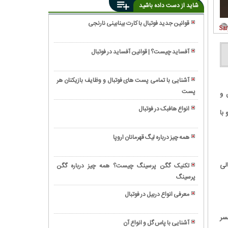
شاید از دست داده باشید
قوانین جدید فوتبال با کارت بینابینی نارنجی
انواع
تکل
آفساید چیست؟ | قوانین آفساید در فوتبال
در
دلایل
فوتبال
استفاده
چیست؟
آشنایی با تمامی پست های فوتبال و وظایف بازیکنان هر
از
پست
اصول
 و
کارت
ضد
زرد
انواع هافبک در فوتبال
با
حمله
در
بازیسازی
در
فوتبال
در
فوتبال
همه چیز درباره لیگ قهرمانان اروپا
چیست؟
فوتبال
چیست؟
گلات
یعنی
در
لی
چه؟
تکنیک گگن پرسینگ چیست؟ همه چیز درباره گگن
فوتبال
پرسینگ
گل
چیست؟
های
معرفی انواع دربیل در فوتبال
مورد
آشنایی
انتظار
با
سر
(xG)
آشنایی با پاس گل و انواع آن