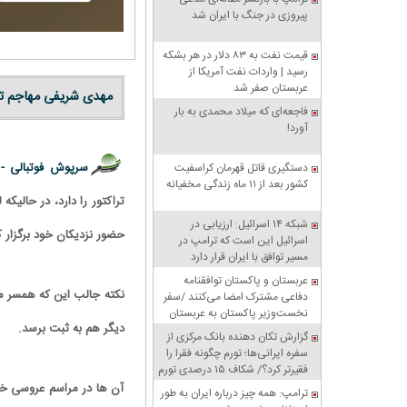
پیروزی در جنگ با ایران شد
قیمت نفت به ۸۳ دلار در هر بشکه
رسید | واردات نفت آمریکا از
عربستان صفر شد
مهدی شریفی مهاجم تی
فاجعه‌ای که میلاد محمدی به بار
آورد!
سرپوش فوتبالی -
دستگیری قاتل قهرمان کراسفیت
کشور بعد از ۱۱ ماه زندگی مخفیانه
تراکتور را دارد، در حالی
شبکه ۱۴ اسرائیل: ارزیابی در
حضور نزدیکان خود برگزار ک
اسرائیل این است که ترامپ در
مسیر توافق با ایران قرار دارد
عربستان و پاکستان توافقنامه
نکته جالب این که همسر مه
دفاعی مشترک امضا می‌کنند /سفر
نخست‌وزیر پاکستان به عربستان
دیگر هم به ثبت برسد.
گزارش تکان‌ دهنده بانک مرکزی از
سفره ایرانی‌ها؛ تورم چگونه فقرا را
فقیرتر کرد؟/ شکاف ۱۵ درصدی تورم
میان فقیر و غنی
آن ها در مراسم عروسی خو
ترامپ: همه چیز درباره ایران به طور