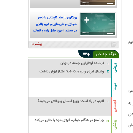
روزگاری بازوبند کاپیتانی را ناصر
حجازی و علی دایی و کریم باقری
می‌بستند، امروز خلیل زاده و کنعانی
زادگان
یم
بیشتر
دیگه
چه خبر
فرمانده ایتالیایی جمعه در تهران
ورزشی
والیبال ایران و بردی که ۷.۵ امتیاز ارزش داشت
سینما
ست. او اولین بازی رسمی خود را برای سپاهان در تاریخ ۱۵ مرداد ۱۳۹۲
النینو در راه است؛ پاییز امسال پرچالش می‌شود؟
ر به
اجتماعی
دی
چرا مغز در هنگام خواب، انرژی خود را خالی می‌کند
پزشکی
ان