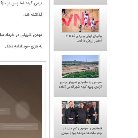
برمی گردد اما پس از بازگ
گذاشته شد.
والیبال ایران و بردی که ۷.۵
امتیاز ارزش داشت
به بازی خود ادامه دهد.
مجلس به ماجرای تعویض چمن
آزادی ورود کرد/ شهر قدس آماده
میزبانی دوباره از استقلال و
پرسپولیس
چگونه قهر کنیم؟' جدیدترین
کاریکاتور/ باشگاه پرسپولیس: امروز نوبت
حیی گل‌محمدی
شکایت از کجاست؟
قلعه‌نویی، سرمربی تیم ملی در
جام ملت‌ها خواهد بود | مردی