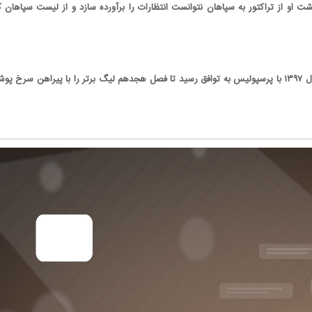
شت او از تراکتور به سپاهان نتوانست انتظارات را برآورده سازد و از لیست سپاهان کن
مهدی شریفی در خرداد سال ۱۳۹۷ با پرسپولیس به توافق رسید تا فصل هجدهم لیگ برتر را با پیراهن سرخ پو
کاریکاتور/ سوء استفاده فتح‌الله‌زاده از نام و
کارتون/ بازیکنان پرسپولیس مقابل 
محبوبیت ناصر حجازی
فقط صندلیم رو ازم نگیرید!