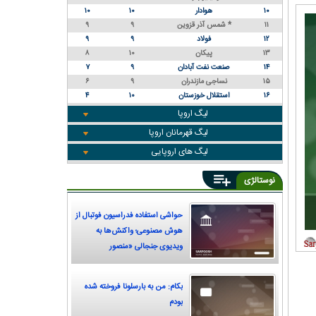
۱۰
هوادار
۱۰
۱۰
۱۱
شمس آذر قزوین *
۹
۹
۱۲
فولاد
۹
۹
۱۳
پیکان
۱۰
۸
۱۴
صنعت نفت آبادان
۹
۷
۱۵
نساجی مازندران
۹
۶
۱۶
استقلال خوزستان
۱۰
۴
لیگ اروپا
لیگ قهرمانان اروپا
لیگ های اروپایی
نوستالژی
حواشی استفاده فدراسیون فوتبال از
هوش مصنوعی؛ واکنش‌ها به
ویدیوی جنجالی «منصور
پورحیدری»
بکام: من به بارسلونا فروخته شده
بودم