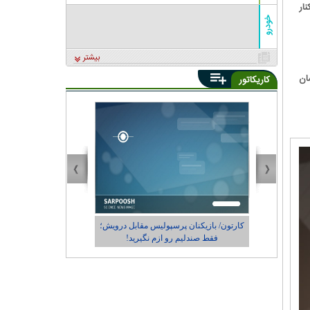
ار
خودرو
بیشتر
شان
کاریکاتور
درویش؛
کاریکاتور/ در حاشیه حضور رونالدو در طهران