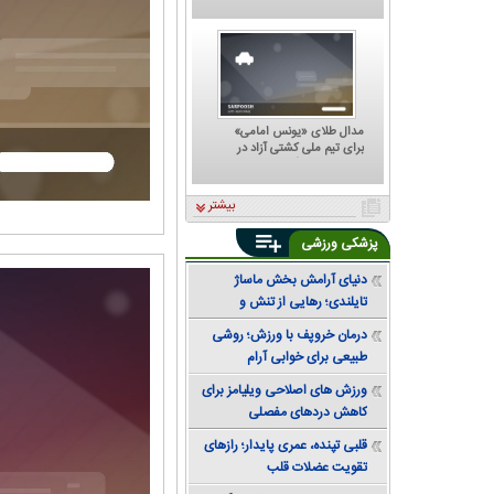
که هر تصمیمش ترسناک است؛
پشت مهدی تاج به کجا گرم
است؟
مدال طلای «یونس امامی»
برای تیم ملی کشتی آزاد در
تورنمنت رنکینگ آلبانی
بیشتر
پزشکی ورزشی
دنیای آرامش بخش ماساژ
تایلندی؛ رهایی از تنش و
دستیابی به تعادل
درمان خروپف با ورزش؛ روشی
طبیعی برای خوابی آرام
ورزش های اصلاحی ویلیامز برای
کاهش دردهای مفصلی
قلبی تپنده، عمری پایدار؛ رازهای
تقویت عضلات قلب