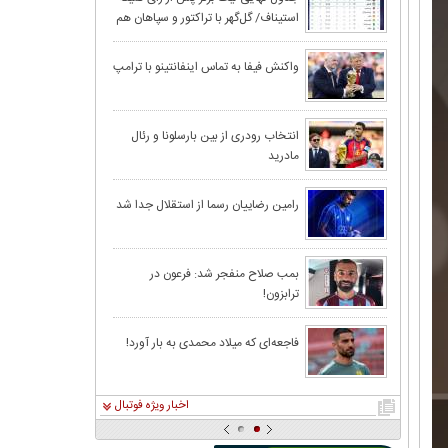
استیناف/ گل‌گهر با تراکتور و سپاهان هم
رئیس‌جمهور یک ب
امتیاز شد
داد!
بارسلونا به دردرس
واکنش فیفا به تماس اینفانتینو با ترامپ
رونالدو به اردوی
انتخاب رودری از بین بارسلونا و رئال
مادرید
قرعه‌کشی بازی‌ه
رامین رضاییان رسما از استقلال جدا شد
چین، امارات و کر
بمب صلاح منفجر شد: فرعون در
ترابزون!
اگر مردم را قانع 
قوه قضاييه: مسد
فاجعه‌ای که میلاد محمدی به بار آورد!
اخبار ویژه فوتبال