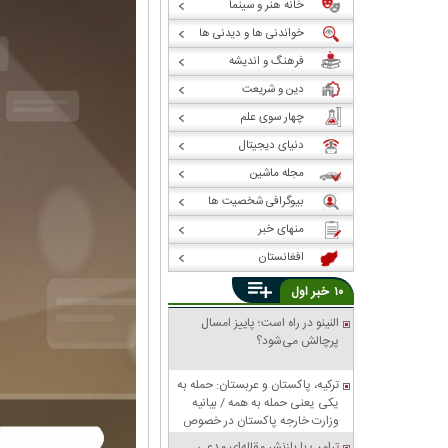
خانه هنر و سینما
خواندنی ها و دیدنی ها
فرهنگ و اندیشه
دین و شریعت
چهار سوی علم
دنیای دیجیتال
مجله ماشین
بیوگرافی شخصیت ها
منهای خبر
افغانستان
خبر
۱۰
اول
النینو در راه است؛ پاییز امسال
پرچالش می‌شود؟
ترکیه، پاکستان و عربستان: حمله به
یکی یعنی حمله به همه / بیانیه
وزارت خارجه پاکستان در خصوص
پیمان دفاعی مشترک مکه
ترامپ با بازنشر مقاله‌ای مدعی