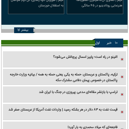
فیلم | تساوی ال‌کلاسیکوی اسطوره‌ها؛
فیلم | سوپرگل کاوه رضایی؛ گل دوم سپاهان
هنرنمایی رونالدینیو در ۴۵ سالگی
به استقلال خوزستان
بیشتر
۱۰
خبر
اول
النینو در راه است؛ پاییز امسال پرچالش می‌شود؟
ترکیه، پاکستان و عربستان: حمله به یکی یعنی حمله به همه / بیانیه وزارت خارجه
پاکستان در خصوص پیمان دفاعی مشترک مکه
ترامپ با بازنشر مقاله‌ای مدعی پیروزی در جنگ با ایران شد
قیمت نفت به ۸۳ دلار در هر بشکه رسید | واردات نفت آمریکا از عربستان صفر شد
فاجعه‌ای که میلاد محمدی به بار آورد!