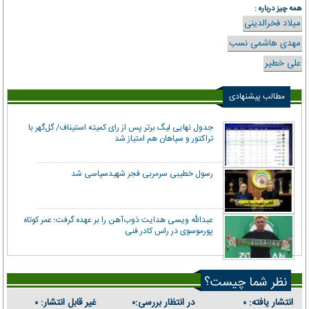
همه چیز درباره :
میلاد فخرالدینی
مهدی هاشمی نسب
علی خطیر
مطالب پیشنهادی
جدول نهایی لیگ برتر پس از رای کمیته استیناف/ گل‌گهر با
تراکتور و سپاهان هم امتیاز شد
رسول خطیبی سرمربی فجر شهیدسپاسی شد
عبدالله ویسی هدایت ذوب‌آهن را بر عهده گرفت؛ عمر کوتاه
پورموسوی در راس کادر فنی
نظر شما چیست؟
انتشار یافته:
در انتظار بررسی:
غیر قابل انتشار:
۰
۰
۰