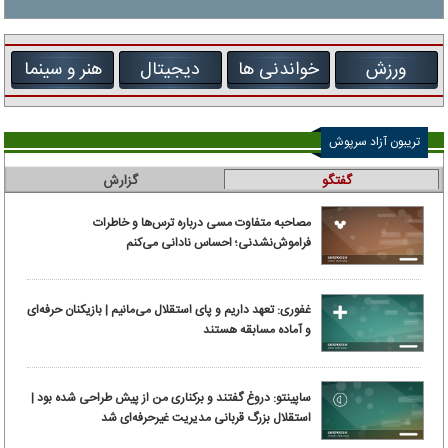
ورزش
خواندنی ها
دیجیتال
هنر و سینما
تریبون آزاد سرپوش
گفتگو
گزارش
مصاحبه متفاوت مسی درباره ترس‌ها و خاطرات
فراموش‌نشدنی؛ احساس نادانی می‌کنم
غفوری: تعهد داریم و پای استقلال می‌مانیم | بازیکنان حرفه‌ای
و آماده مسابقه هستند
ساپینتو: دروغ گفتند و برکناری من از پیش طراحی شده بود |
استقلال بزرگ قربانی مدیریت غیرحرفه‌ای شد