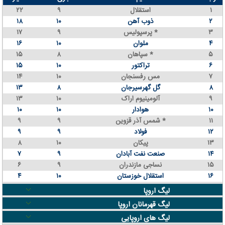
۱
استقلال
۹
۲۲
۲
ذوب آهن
۱۰
۱۸
۳
پرسپولیس *
۹
۱۷
۴
ملوان
۱۰
۱۶
۵
سپاهان *
۸
۱۵
۶
تراکتور
۱۰
۱۵
۷
مس رفسنجان
۱۰
۱۴
۸
گل گهرسیرجان
۸
۱۳
۹
آلومینیوم اراک
۱۰
۱۳
۱۰
هوادار
۱۰
۱۰
۱۱
شمس آذر قزوین *
۹
۹
۱۲
فولاد
۹
۹
۱۳
پیکان
۱۰
۸
۱۴
صنعت نفت آبادان
۹
۷
۱۵
نساجی مازندران
۹
۶
۱۶
استقلال خوزستان
۱۰
۴
لیگ اروپا
لیگ قهرمانان اروپا
لیگ های اروپایی