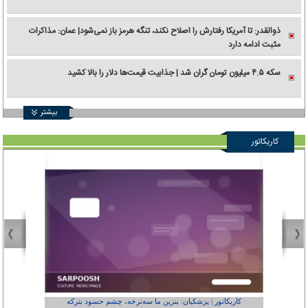
ذوالقدر: تا آمریکا رفتارش را اصلاح نکند، تنگه هرمز باز نمی‌شود| عمان: مذاکرات
مثبت ادامه دارد
سکه ۴.۵ میلیون تومان گران شد | جذابیت قیمت‌ها دلار را بالا کشید
بیشتر
کاریکاتور
کاریکاتور | پزشکیان: بنزین ما سه‌نرخه، چشم حسود بترکه
کارتون | وا