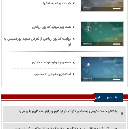
خیانت پیکه به شکیرا
همه چیز درباره کتایون ریاحی
روایت کتایون ریاحی از تعرض سعید پورصمیمی به
او
همه چیز درباره فرهاد مجیدی
استعفای جنجالی ۷ محبوب
۱۰
خبر
اول
واکنش حجت کریمی به حضور نکونام در تراکتور و پایان همکاری با ربیعی!
ونس: آمریکا به توافقی درمورد تنگه هرمز نزدیک شده است که ممکن است در