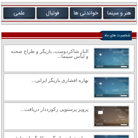
هنر و سینما
خواندنی ها
فوتبال
علمی
شخصیت های ماه
الناز شاکردوست، بازیگر و طراح صحنه
و لباس سینما...
بهاره افشاری بازیگر ایرانی...
پرویز پرستویی رکورددار دریافت...