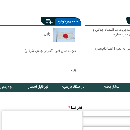
همه چیز درباره
مدیریت در اقتصاد جهانی و
ژاپن
 قدرت‌سازی
کاریکاتور/ همنشینی شهرام دبیری و
کاریکاتور/ واکنش پزشکیان به گرانی 
پنگوئن‌های قطب جنوب
چی کاره بیدم این وسط؟
ی به دبی | استارتاپ‌های
جنوب شرق اسیا (آسیای جنوب شرقی)
پول
انتشار یافته:
در انتظار بررسی:
غیر قابل انتشار:
جدیدتری
۰
۰
۰
نظر شما
*