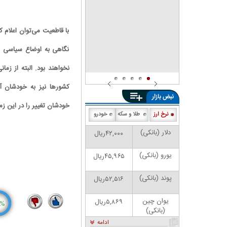
شد
با قاطعیت می‌توان اعلام ک
نگاهی به اوضاع سیاسی و 
نخواهند بود. البته از زما
کشورها نیز به خودشان آم
نبض بازار
خودشان تغییر را در این زمی
نرخ ارز
طلا و سکه
خودرو
دلار (بانکی)
۴۲,۰۰۰ریال
یورو (بانکی)
۴۵,۹۶۵ریال
پوند (بانکی)
۵۲,۵۱۶ریال
یوان چین
۵,۸۶۹ریال
%
(بانکی)
5
19
ادامه