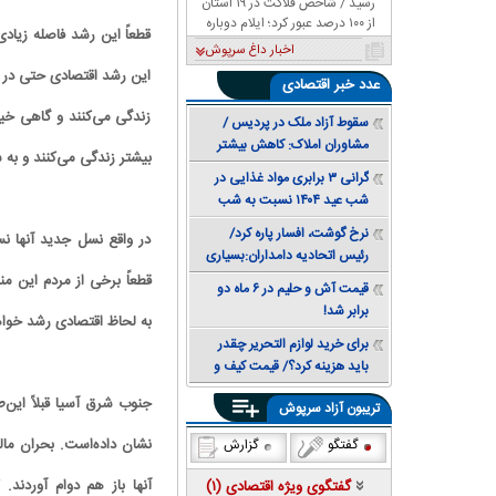
رسید / شاخص فلاکت در ۱۹ استان
از ۱۰۰ درصد عبور کرد؛ ایلام دوباره
قطعاً این رشد فاصله زیادی
صدرنشین شد
اخبار داغ سرپوش
عدد
خبر اقتصادی
زندگی می‌کنند و گاهی خیل
سقوط آزاد ملک در پردیس /
مشاوران املاک: کاهش بیشتر
بیشتر زندگی می‌کنند و به
قیمت همچنان محتمل است +
گرانی ۳ برابری مواد غذایی در
جدول قیمت
شب عید ۱۴۰۴ نسبت به شب
عید ۱۴۰۳
نرخ گوشت، افسار پاره کرد/
در واقع نسل جدید آنها ن
رئیس اتحادیه دامداران:بسیاری
از خانوارها توان خرید مرغ هم
قطعاً برخی از مردم این م
قیمت آش و حلیم در ۶ ماه دو
ندارند
برابر شد!
به لحاظ اقتصادی رشد خوا
برای خرید لوازم التحریر چقدر
باید هزینه کرد؟/ قیمت کیف و
کفش مدرسه ۳ برابر شد
جنوب شرق آسیا قبلاً این‌
تریبون آزاد سرپوش
گفتگو
گزارش
آنها باز هم دوام آوردند.
گفتگوی ویژه اقتصادی (
۱
)