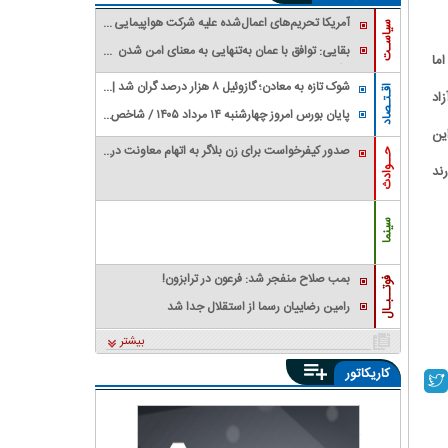
آمریکا تحریم‌های اعمال‌شده علیه شرکت هواپیمایی
سیاسـت
فلای بغداد را حذف کرد
بقایی: توافق با عمان به‌تنهایی به معنای امن شدن
ما
تنگه هرمز برای کشتی‌های عبوری نیست
شوک تازه به معادن؛ گازوئیل ۸ هزار درصد گران شد |
اقـتـصاد
اد
معدنکاران به مرز تعطیلی رسیدند
پایان بورس امروز چهارشنبه ۱۴ مرداد ۱۴۰۵ / شاخص
ین
کل سقف زد؛ ۶.۲ همت پول حقیقی وارد بازار
صدور کیفرخواست برای زن بلاگر به اتهام معاونت در
حــوادث
ند
قتل شوهرش
سینما
بمب صلاح منفجر شد: فرعون در ترابزون!
فوتــبـال
رامین رضاییان رسما از استقلال جدا شد
بیشتر
کاریکاتور