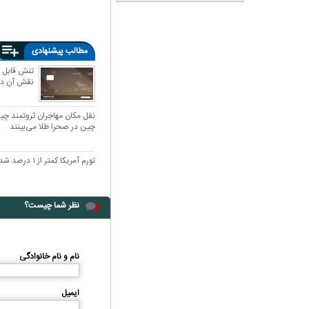
مطالب پیشنهادی
تنش قابل 
نقش آن در
ان: بنزین ما سه‌نرخه، چشم
کارتون | واکنش پزشکیان به تمجید جعفر قائم
سود بترکه
پناه؛ «جعفر ول کن!»
نقل مکان مهاجران ثروتمند چین
چین در صحرا طلا می‌بینند
تورم آمریکا کمتر از ۱ درصد شد
نظر شما چیست؟
نام و نام خانوادگی
ایمیل