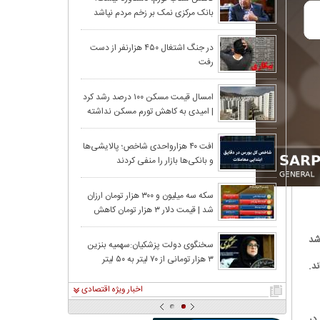
بانک مرکزی نمک بر زخم مردم نپاشد
سهام با افزایش
در جنگ اشتغال ۴۵۰ هزارنفر از دست
رفت
افزایشی را انتخا
امسال قیمت مسکن ۱۰۰ درصد رشد کرد
| امیدی به کاهش تورم مسکن نداشته
سقف زد؛ ۶.۲ همت پول حقیقی وارد بازار
باشید!
افت ۴۰ هزارواحدی شاخص؛ پالایشی‌ها
و بانکی‌ها بازار را منفی کردند
تومان ارزان شد
سکه سه میلیون و ۳۰۰ هزار تومان ارزان
شد | قیمت دلار ۳ هزار تومان کاهش
معدنکاران به مر
یافت
شد
سخنگوی دولت پزشکیان:سهمیه بنزین
۳ هزار تومانی از ۷۰ لیتر به ۵۰ لیتر
۱۹ استان از ۱۰۰ درصد عبور کرد؛ ایلام دوباره صدرنشین شد
د.
کاهش پیدا کرد
اخبار ویژه اقتصادی
در