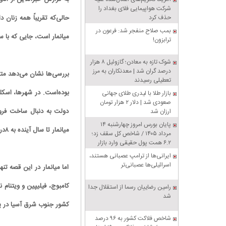
شرکت هواپیمایی فلای بغداد را
حالی‌که تقریباً همه زنان
حذف کرد
بمب صلاح منفجر شد: فرعون در
میانمار است، جایی که با
ترابزون!
شوک تازه به معادن؛ گازوئیل ۸ هزار
درصد گران شد | معدنکاران به مرز
تعطیلی رسیدند
بوده‌است. در شهرها، اسکل
بازار طلا با لیدری طلای جهانی
صعودی شد | دلار ۲ هزار تومان
دولت به دنبال ساخت فرودگ
ارزان شد
پایان بورس امروز چهارشنبه ۱۴
میانمار تا سال آینده به ۸درصد خواهد رسید.
مرداد ۱۴۰۵ / شاخص کل سقف زد؛
۶.۲ همت پول حقیقی وارد بازار
ایرانی‌ها از ترامپ عصبانی هستند،
اسرائیلی‌ها عصبانی‌تر
اما میانمار در این قصه ت
کامبوج، فیلیپین و ویتنام 
رامین رضاییان رسما از استقلال جدا
شد
کشور جنوب شرق آسیا در پنج سال
شاخص فلاکت کشور به ۹۶ درصد