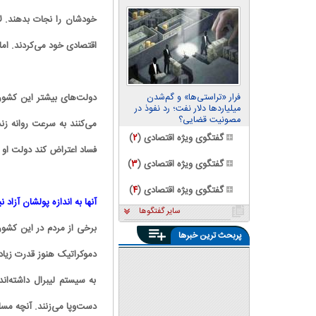
خودشان را نجات بدهند. ل
اقتصادی خود می‌کردند. ام
دولت‌های بیشتر این کشوره
فرار «تراستی‌ها» و گم‌شدن
میلیاردها دلار نفت؛ رد نفوذ در
مصونیت قضایی؟
می‌کنند به سرعت روانه زن
گفتگوی ویژه اقتصادی (
۲
)
فساد اعتراض کند دولت او ر
گفتگوی ویژه اقتصادی (
۳
)
گفتگوی ویژه اقتصادی (
۴
)
آنها به اندازه پولشان آزاد ن
سایر گفتگوها
برخی از مردم در این کشوره
پربحث ترین خبرها
پشت پرده بنزین ۱۰‌هزارتومانی؛
جدال جناحی بر سر نرخ سوم
دموکراتیک هنوز قدرت زیادی
بنزین
فشار مضاعف قطع برق به خانوار
ساکن در شهرک‌های صنعتی|
به سیستم لیبرال داشته‌اند
وزارت نیرو به صنعتگران ظلم
رئیس اتحادیه فناوران رایانه:
می‌کند
مردم توان خرید لپ تاپ نو را
دست‌وپا می‌زنند. آنچه مس
ندارند | تقاضای پاوربانک ۵ برابر