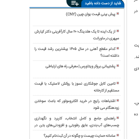
شاید از دست داده باشید
در
پیش بینی قیمت یوان چین (CNY)
آیا
بیمه
از یک ایده تا یک هلدینگ؛ ۲۰ سال کارآفرینی دکتر کیارش
هزینه
سپهری در ماورانت
بهترین
جرثقیل
 ثابت
برقکار
در
کدام مقطع آهنی در سال ۱۴۰۵ بیشترین رشد قیمت را
جنت‌آباد
تصادف
داشته است؟
رکوردشکنی
د.
|
را
تاریخی
خدمات
پشتیبانی بروکر ویتاورس | معرفی راه های ارتباطی
دی
پرداخت
بانک
فوری
بررسی
می‌کند؟
ملی؛
و
ویژگی‌ها
پیام
تامین کابل جوشکاری نسوز با روکش لاستیک با قیمت
حرفه‌ای
و
رشد
مستقیم از کارخانه
مقایسه
برق
کاربردهای
۲۹۶
گیربکس
ساختمان
المتروموتور
اشتباهات رایج در خرید الکتروموتور که باعث سوختن
س،
همتی
فلندر
غرب
چینی
زودهنگام می شود
ثبت
سرمایه
و
تهران
ده
در
شرکت
بانک
SEW؛
راهنمای جامع و کامل انتخاب، کاربرد و نگهداری
صنایع
دانش
ملی
بررسی
چسب‌های آب‌بندی، عایق رطوبتی و افزودنی‌های بتن در
خرید
ایران
بنیان:
برای
تخصصی
پروژه‌های ساختمانی
ساندویچ
بررسی
سامانه حمایت چیست و چگونه در آن ثبت‌نام کنیم؟
اقتصاد
همراه