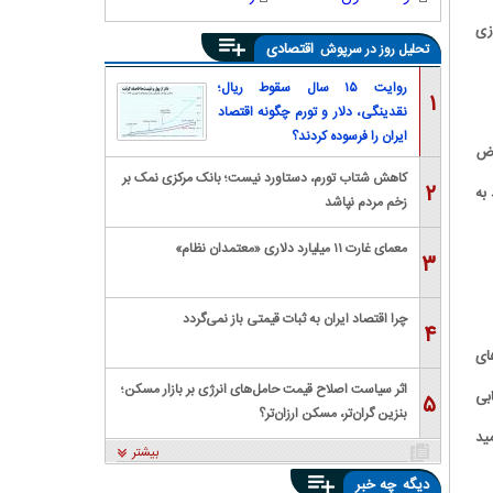
زی
اقتصادی
تحلیل روز در سرپوش
روایت ۱۵ سال سقوط ریال؛
۱
نقدینگی، دلار و تورم چگونه اقتصاد
ایران را فرسوده کردند؟
اض
کاهش شتاب تورم، دستاورد نیست؛ بانک مرکزی نمک بر
۲
به
زخم مردم نپاشد
معمای غارت ۱۱ میلیارد دلاری «معتمدان نظام»
۳
چرا اقتصاد ایران به ثبات قیمتی باز نمی‌گردد
۴
ای
اثر سیاست اصلاح قیمت حامل‌های انرژی بر بازار مسکن؛
بی
۵
بنزین گران‌تر، مسکن ارزان‌تر؟
ید
بیشتر
دیگه
چه خبر