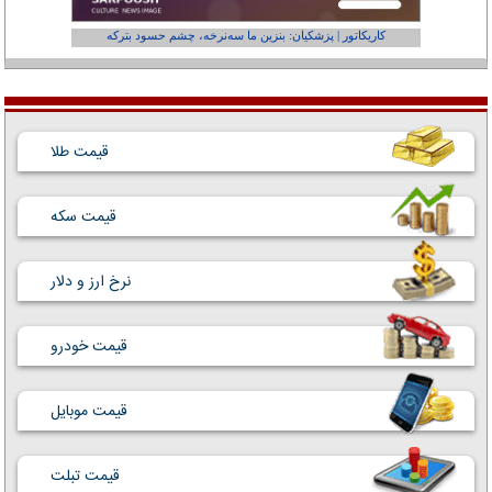
کاریکاتور | پزشکیان: بنزین ما سه‌نرخه، چشم حسود بترکه
کارتون | وا
قیمت طلا
قیمت سکه
نرخ ارز و دلار
قیمت خودرو
قیمت موبایل
قیمت تبلت