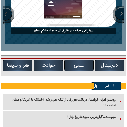
بیوگرافی هیثم بن طارق آل سعید؛ حاکم عمان
دیجیتال
علمی
حوادث
هنر و سینما
۱۰
خبر
اول
رویترز: ایران خواستار دریافت عوارض از تنگه هرمز شد؛ اختلاف با آمریکا و عمان
ادامه دارد
دیومانده، گران‌ترین خرید تاریخ رئال!