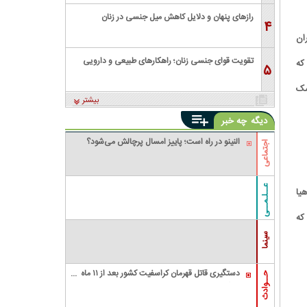
رازهای پنهان و دلایل کاهش میل جنسی در زنان
۴
ان
تقویت قوای جنسی زنان؛ راهکارهای طبیعی و دارویی
که
۵
شک
بیشتر
دیگه
چه خبر
النینو در راه است؛ پاییز امسال پرچالش می‌شود؟
اجتماعی
عــلـمــی
یا
که
سینما
دستگیری قاتل قهرمان کراسفیت کشور بعد از ۱۱ ماه
حــوادث
زندگی مخفیانه