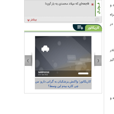
فاجعه‌ای که میلاد محمدی به بار آورد!
 و
فــوتبـال
اه
بیشتر
در
کاریکاتور
 مادر
یر
دارو: من
کاریکاتور/ رضایت زاکانی از عملکردش در
شهرداری تهران
اد کرده و