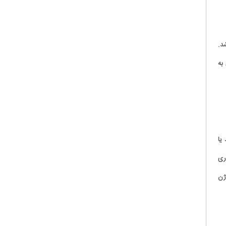
د.
به
یا
ری
ژن