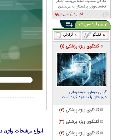
دفاعی مشترک امضا می‌کنند /سفر
نخست‌وزیر پاکستان به عربستان
اخبار داغ سرپوش
تریبون آزاد سرپوش
گفتگو
گزارش
گفتگوی ویژه پزشکی (
۱
)
گرانی درمان، خوددرمانی
دیجیتال را تشدید کرده است
گفتگوی ویژه پزشکی (
۲
)
گفتگوی ویژه پزشکی (
۳
)
انواع ترشحات واژن در
گفتگوی ویژه پزشکی (
۴
)