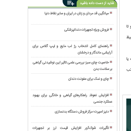
شاید از دست داده باشید
میانگین قد مردان و زنان در ایران و سایر نقاط دنیا
چرا
تا
انتخاب
فروش ویژه تجهیزات دندانپزشکی
سیفتی
متخصص
یظ
باکس
پوست
استاندارد،
راهنمای کامل انتخاب رژ لب مایع و لیپ گلاس برای
مجاز
مهم‌ترین
آرایشی ماندگار و درخشان
زلزله
به
گام
یا
در
انجام
خاصیت چای سبز؛ بررسی علمی تاثیر این نوشیدنی گیاهی
در
صنعت
کدام
بر سلامت بدن
عوارض
تب
جلوگیری
ناخن:
جراحی‌های
دندان
از
اتحادیه
چای و نمک برای عفونت دندان
زیبایی
مصنوعی
انتقال
اروپا
تفاوت
است؟
بیشتر
عفونت
این
های
است
افزایش نعوظ: راهکارهای گیاهی و خانگی برای بهبود
است؟
ماده
سرم
یا
عملکرد جنسی
۱۲
محبوب
اوردینری
اوردنچر؟
روش
در
اصل
دنیز اسپرت؛ مرکز فروش دستگاه بدنسازی
طلایی
لاک
و
نیتروژن
کنترل
ژل
فیک
مایع
استرس
تأثیرات شوک‌آور افزایش قیمت ارز بر تجهیزات
را
چیست؟