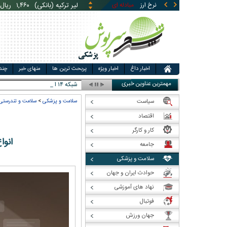
نرخ ارز
مبادله ای
قیمت طلا
قیمت سکه
قی
یوان چین (بانکی)
۵,۸۶۹
ری
اخبار داغ
اخبار ویژه
پربحث ترین ها
منهای خبر
چند
مهمترین عناوین خبری
شبکه ۱۴ اسرائیل: ارزیاب _
سیاست
سلامت و پزشکی
>
سلامت و تندرستی
اقتصاد
کار و کارگر
انوا
جامعه
سلامت و پزشکی
حوادث ایران و جهان
نهاد های آموزشی
فوتبال
جهان ورزش