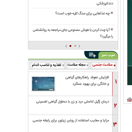
داروخانه
در
دندانپزشکی
قیمت
به
چیست؟
خانه
ایمپلنت
دلیل
چه غذاهایی برای سنگ کلیه خوب است؟
دیجیتال
«خطر
رایحه‌
در
ناباروری»
های
کرج
آیا چت کردن با هوش مصنوعی جای مراجعه به روانشناس
ممنوع
جگوار؛
را میگیرد؟
لیست
کرد!
انتخابی
۱۰
(آیا
هوشمندانه
تا
شما
برای
سیب سبز
از
هنوز
استفاده
بهترین
از
سلامت جنسی
مجله سلامت
تغذیه و تناسب اندام
روزمره
دکتر
آن
و
زنان
استفاده
افزایش نعوظ: راهکارهای گیاهی
مجالس
۱
در
می‌کنید؟)
و خانگی برای بهبود عملکرد
تهران
جنسی
درمان زگیل تناسلی مرد و زن با محلول گیاهی تضمینی
۲
مزایا و معایب استفاده از روغن زیتون برای رابطه جنسی
۳