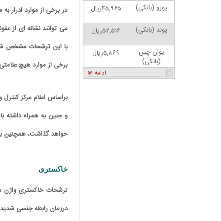
یورو (بانکی)
۴۵,۹۶۵ریال
در برخی از موارد ادرار به
می توانند نشانه ای از عفو
پوند (بانکی)
۵۲,۵۱۶ریال
با این ترشحات مشخص شوند
یوان چین
۵,۸۶۹ریال
(بانکی)
برخی از موارد هیچ علامتی 
ادامه
و جنین به همراه داشته با
خواهد گذاشت، همچنین باعث
ان: بنزین ما سه‌نرخه، چشم
کارتون | واکنش پزشکیان به تمجید جعفر قائم
سود بترکه
پناه؛ «جعفر ول کن!»
خاکستری
درزمان رابطه جنسی شدید می شوند. BV به دلیل عدم تعادل باکتری