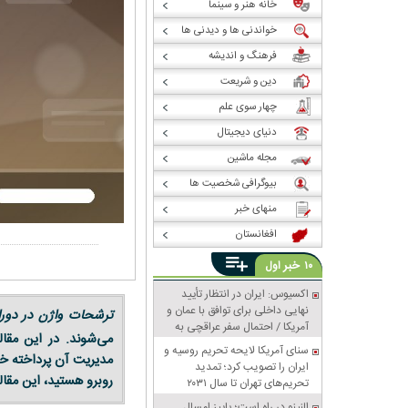
خانه هنر و سینما
خواندنی ها و دیدنی ها
فرهنگ و اندیشه
دین و شریعت
چهار سوی علم
دنیای دیجیتال
مجله ماشین
بیوگرافی شخصیت ها
منهای خبر
افغانستان
خبر
۱۰
اول
اکسیوس: ایران در انتظار تأیید
نهایی داخلی برای توافق با عمان و
ترشحات واژن در دورا
آمریکا / احتمال سفر عراقچی به
می‌شوند. در این مقال
پاکستان
سنای آمریکا لایحه تحریم روسیه و
مدیریت آن پرداخته خو
ایران را تصویب کرد؛ تمدید
روبرو هستید، این مقا
تحریم‌های تهران تا سال ۲۰۳۱
النینو در راه است؛ پاییز امسال