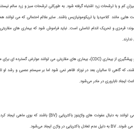
 میزان کم و با ترشحات زرد اشتباه گرفته شود. به طورکلی ترشحات سبز و زرد سالم نیستند
نت هایی مانند کلامیدیا یا تریکومونیازیس باشند. سایر علائم احتمالی که می توانند همر
؛ قرمزی و تحریک اندام تناسلی است. نباید فراموش شود که بیماری های مقاربتی 
ندارند.
براساس اعلام مرکز کنترل و پیشگیری از بیماری (CDC)، بیماری های مقاربتی می توانند عوارض گسترده ای برای
شند، که گاهی تا سالیان بعد در نوزاد ظاهر نمی شود اما بر سیستم عصبی و رشد او تاث
 ایجاد ناباروری در مادر می‌شود.
کاریکاتور/ همنشینی شهرام دبیری و
کاریکاتور/ واکنش پزشکیان به گرانی 
پنگوئن‌های قطب جنوب
چی کاره بیدم این وسط؟
ترشحات خاکستری واژن می توانند به دنبال عفونت های واژینوز باکتریایی (BV) باشند که بوی ماهی ایج
ایی در واژن ایجاد می‌شود.