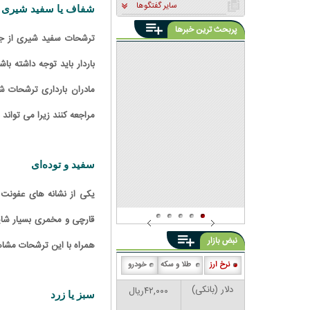
سایر گفتگوها
شفاف یا سفید شیری
پربحث ترین خبرها
مردان ایرانی بیشتر مریض می
ترشحات سفید شیری از جمل
شوند، کمتر دکتر می‌روند
بازار داغ «زیبایی» زیر تیغ
باردار باید توجه داشته ب
سودجویان؛ هشدار نظام
پزشکی به رشد قارچ‌گونه مراکز
مدیرعامل انجمن تالاسمی:
مادران بارداری ترشحات شف
غیرمجاز
بیماران تالاسمی به مرحله
فروپاشی روانی رسیده‌اند
مراجعه کنند زیرا می تواند 
سفید و توده‌ای
یکی از نشانه های عفونت 
قارچی و مخمری بسیار شایع
نبض بازار
همراه با این ترشحات مشا
نرخ ارز
طلا و سکه
خودرو
دلار (بانکی)
۴۲,۰۰۰ریال
سبز یا زرد