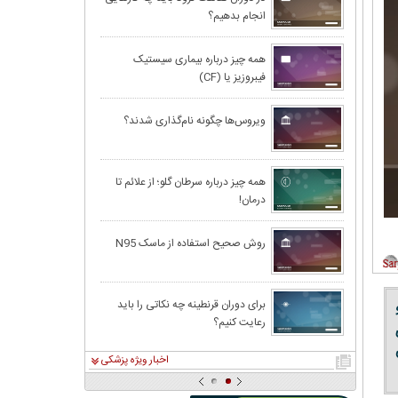
انجام بدهیم؟
آیا بدن درد می‌تو
همه چیز درباره بیماری سیستیک
فیبروزیز یا (CF)
همه چیز درباره س
ویروس‌ها چگونه نام‌گذاری شدند؟
درمان سرفه به 
همه چیز درباره سرطان گلو؛ از علائم تا
درمان!
کولیت روده |علا
روش صحیح استفاده از ماسک N95
دانستنیهایی درب
برای دوران قرنطینه چه نکاتی را باید
رعایت کنیم؟
کاهش درد دندان
اخبار ویژه پزشکی