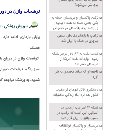
پرچالش می‌شود؟
ترشحات واژن در دورا
ترکیه، پاکستان و عربستان: حمله به
یکی یعنی حمله به همه / بیانیه
سرپوش پزشکی -
ت
وزارت خارجه پاکستان در خصوص
پیمان دفاعی مشترک مکه
ترامپ با بازنشر مقاله‌ای مدعی
پایان بارداری ادامه دارد
پیروزی در جنگ با ایران شد
هستند.
قیمت نفت به ۸۳ دلار در هر بشکه
ترشحات واژن در دوران بارد
رسید | واردات نفت آمریکا از
عربستان صفر شد
سبز رنگ، ترشحات صورتی 
فاجعه‌ای که میلاد محمدی به بار
آورد!
شدید، به پزشک مراجعه کنی
دستگیری قاتل قهرمان کراسفیت
کشور بعد از ۱۱ ماه زندگی مخفیانه
شبکه ۱۴ اسرائیل: ارزیابی در
اسرائیل این است که ترامپ در
مسیر توافق با ایران قرار دارد
عربستان و پاکستان توافقنامه