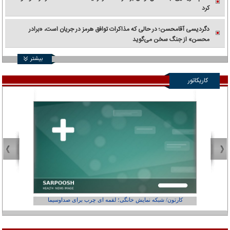
کرد
دگردیسی آقامحسن؛ در حالی که مذاکرات توافق هرمز در جریان است، «برادر
محسن» از جنگ سخن می‌گوید
بیشتر
کاریکاتور
کارتون/ شبکه نمایش خانگی؛ لقمه ای چرب برای صداوسیما