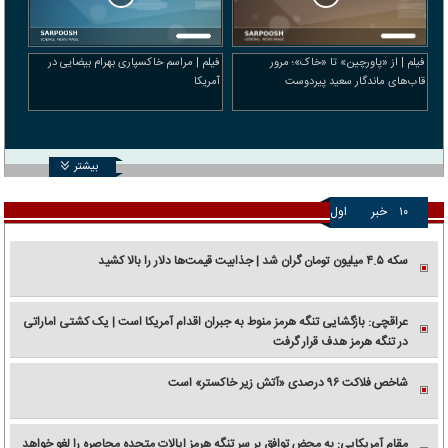
فیلم | از «پاورچین» تا «خاک»؛ مرور
فیلم | مراسم خاکسپاری بهرام بیضایی در
قاب‌های ماندگار سعید پیردوست
آمریکا
بیشتر
۱۰
خبر
اول
سکه ۴.۵ میلیون تومان گران شد | جذابیت قیمت‌ها دلار را بالا کشید
عراقچی: بازگشایی تنگه هرمز منوط به جبران اقدام آمریکا است | یک کشتی اماراتی
در تنگه هرمز هدف قرار گرفت
شاخص فلاکت ۹۶ درصدی «آتش زیر خاکستر» است
مقام آمریکایی: به محض توافق بر سر تنگه هرمز ایالات متحده محاصره را لغو خواهد