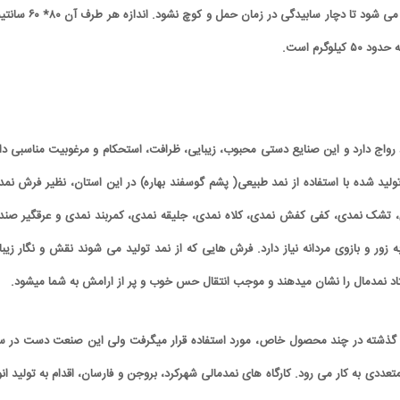
پائین طول هر طرف، بافته می شود تا دچار سابیدگی در زمان حمل و کوچ نشو
لوگرم است.
 رواج دارد و این صنایع دستی محبوب، زیبایی، ظرافت، استحکام و مرغوبیت مناسبی دار
ید شده با استفاده از نمد طبیعی( پشم گوسفند بهاره) در این استان، نظیر فرش نمد
کارتون/ حمید جبلی کنار کلاه‌قرمزی و
کاریکاتور/ ببینید با داریو
پسرخاله!
کردند!
تشک نمدی، کفی کفش نمدی، کلاه نمدی، جلیقه نمدی، کمربند نمدی و عرقگیر صند
 زور و بازوی مردانه نیاز دارد. فرش هایی که از نمد تولید می شوند نقش و نگار زیبا
تاد نمدمال را نشان میدهند و موجب انتقال حس خوب و پر از ارامش به شما میشود.
مان گذشته در چند محصول خاص، مورد استفاده قرار میگرفت ولی این صنعت دست در س
دی به کار می رود. کارگاه های نمدمالی شهرکرد، بروجن و فارسان، اقدام به تولید انو