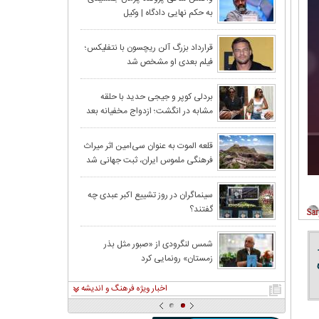
به حکم نهایی دادگاه | وکیل
جمشیدی:تلاش شاکی برای ادامه
حواشی، مصداق بلاگری است
قاب متفاوت سلنا گومز
قرارداد بزرگ آلن ریچسون با نتفلیکس؛
فیلم بعدی او مشخص شد
بردلی کوپر و جیجی حدید با حلقه‌
مشابه در انگشت؛ ازدواج مخفیانه بعد
از ۳ سال نامزدی
قلعه الموت به عنوان سی‌امین اثر میراث‌
فرهنگی ملموس ایران، ثبت جهانی شد
سینماگران در روز تشییع اکبر عبدی چه
گفتند؟
شمس لنگرودی از «صبور مثل بذر
زمستان» رونمایی کرد
اخبار ویژه فرهنگ و اندیشه