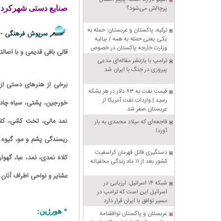
پرچالش می‌شود؟
صنایع دستی شهرکرد
ترکیه، پاکستان و عربستان: حمله به
سرپوش فرهنگی -
یکی یعنی حمله به همه / بیانیه
وزارت خارجه پاکستان در خصوص
قالی بافی قدیمی و با اصال
پیمان دفاعی مشترک مکه
ترامپ با بازنشر مقاله‌ای مدعی
پیروزی در جنگ با ایران شد
برخی از هنرهای دستی ازج
قیمت نفت به ۸۳ دلار در هر بشکه
رسید | واردات نفت آمریکا از
خورجین، پشتی، سیاه چادر
عربستان صفر شد
نمد مالی، تخت کشی، کلاه
فاجعه‌ای که میلاد محمدی به بار
آورد!
ریسندگی پشم و مو، گیوه 
دستگیری قاتل قهرمان کراسفیت
كلاه نمدی، نمد، عبا، گهو
کشور بعد از ۱۱ ماه زندگی مخفیانه
عشایر و نواحی اطراف آنان 
شبکه ۱۴ اسرائیل: ارزیابی در
اسرائیل این است که ترامپ در
مسیر توافق با ایران قرار دارد
* هورژین:
عربستان و پاکستان توافقنامه