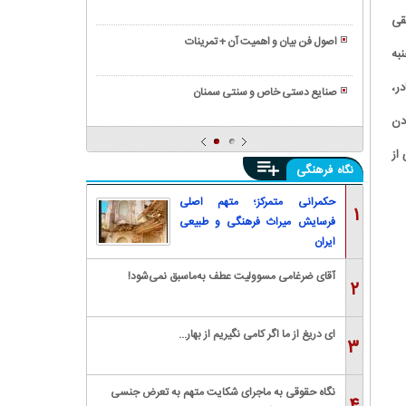
قرن
باران
موزه
قی
ششم؛
سمیه؛
ابوالفضل
اصول فن بیان و اهمیت آن + تمرینات
گنجینه‌ای
به
رشیدالدین
رازهای
ارزشمند
میبدی
ناگفته
ر،
از
صنایع دستی خاص و سنتی سمنان
تاریخی
هنر
مهد
دن
ایران
تولد
تمدن؛
از
فرهنگی
نگاه
قدیمی
ترین
حکمرانی متمرکز؛ متهم اصلی
۱
تمدن
فرسایش میراث فرهنگی و طبیعی
جهان
ایران
آقای ضرغامی مسوولیت عطف به‌ماسبق نمی‌شود!
۲
ای دریغ از ما اگر کامی نگیریم از بهار...
۳
نگاه حقوقی به ماجرای شکایت متهم به تعرض جنسی