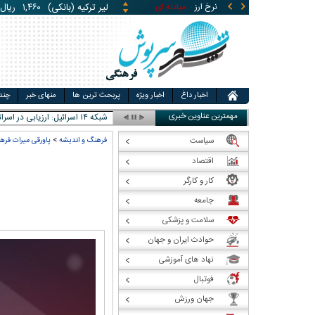
لیر ترکیه (بانکی)
۱,۴۶۰
ریال
نرخ ارز
مبادله ای
قیمت طلا
قیمت سکه
قی
یوان چین (بانکی)
۵,۸۶۹
ری
اخبار داغ
اخبار ویژه
پربحث ترین ها
منهای خبر
چند
مهمترین عناوین خبری
شبکه ۱۴ اسرائیل: ارزیابی در اسرائیل این است که ترامپ در م _
سیاست
فرهنگ و اندیشه
>
پاورقی میراث فره
اقتصاد
کار و کارگر
جامعه
سلامت و پزشکی
حوادث ایران و جهان
نهاد های آموزشی
فوتبال
جهان ورزش