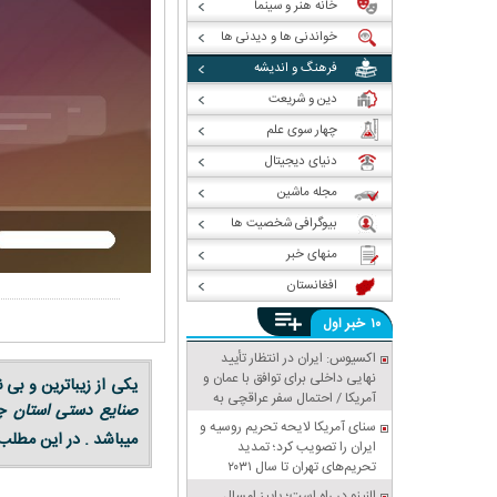
خانه هنر و سینما
خواندنی ها و دیدنی ها
فرهنگ و اندیشه
دین و شریعت
چهار سوی علم
دنیای دیجیتال
مجله ماشین
بیوگرافی شخصیت ها
منهای خبر
افغانستان
خبر
۱۰
اول
اکسیوس: ایران در انتظار تأیید
نهایی داخلی برای توافق با عمان و
یکی از زیباترین و بی 
آمریکا / احتمال سفر عراقچی به
صنایع دستی استان چ
پاکستان
سنای آمریکا لایحه تحریم روسیه و
میباشد . در این مطلب
ایران را تصویب کرد؛ تمدید
تحریم‌های تهران تا سال ۲۰۳۱
النینو در راه است؛ پاییز امسال