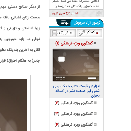
دفاعی مشترک امضا می‌کنند /سفر
نخست‌وزیر پاکستان به عربستان
از دیگر صنایع دستی مهم 
اخبار داغ سرپوش
بدست زنان ایلیاتی بافته
تریبون آزاد سرپوش
زیبا شناختی و تزیینی و ا
گفتگو
گزارش
تجلی می یابد. خورجین به
گفتگوی ویژه فرهنگی (
۱
)
قفل به آخرین بندینک بطو
چادر( به هنگام اطراق) قرار
افزایش قیمت کتاب با تک نرخی
شدن ارز؛ صنعت نشر در آستانه
بحران
گفتگوی ویژه فرهنگی (
۲
)
گفتگوی ویژه فرهنگی (
۳
)
گفتگوی ویژه فرهنگی (
۴
)