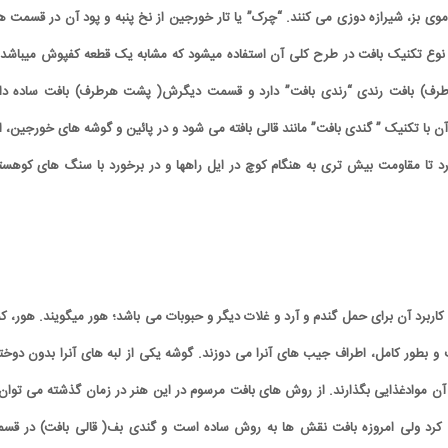
از موی بز، شیرازه دوزی می کنند. “چرک” یا تار خورجین از نخ پنبه و پود آن در قسمت ه
وع تکنیک بافت در طرح کلی آن استفاده میشود که مشابه یک قطعه کفپوش میباشد 
ف) بافت رندی “رندی بافت” دارد و قسمت دیگرش( پشت هرطرف) بافت ساده دار
با تکنیک ” گندی بافت” مانند قالی بافته می شود و در پائین و گوشه های خورجین، ا
رد تا مقاومت بیش تری به هنگام کوچ در ایل راهها و در برخورد با سنگ های کوهست
اربرد آن برای حمل گندم و آرد و غلات دیگر و حبوبات می باشد؛ هور میگویند. هور، ک
 بطور کامل، اطراف جیب های آنرا می دوزند. گوشه یکی از لبه های آنرا بدون دوخت
در آن موادغذایی بگذارند. از روش های بافت مرسوم در این هنر در زمان گذشته می توان 
ه کرد ولی امروزه بافت نقش ها به روش ساده است و گندی بف( قالی بافت) در قس