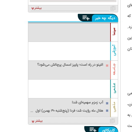
ای
بیشتر
که
دیگه
چه خبر
د.
سینما
ین
آموزشی
ان
النینو در راه است؛ پاییز امسال پرچالش می‌شود؟
جـامـعه
عـلـمی
می
آب زمزم سهمیه‌ای شد!
ن،
مذهبی
هلال ماه رؤیت شد؛ فردا (پنج‌شنبه ۳۰ بهمن‌) اول
به
ماه مبارک رمضان
بیشتر
مت
کاریکاتور