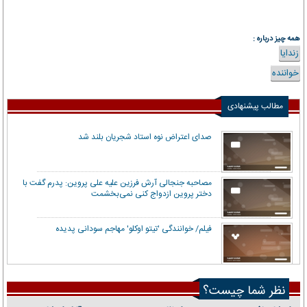
همه چیز درباره :
زندایا
خواننده
مطالب پیشنهادی
صدای اعتراض نوه استاد شجریان بلند شد
مصاحبه جنجالی آرش فرزین علیه علی پروین: پدرم گفت با
دختر پروین ازدواج کنی نمی‌بخشمت
فیلم/ خوانندگی 'تیتو اوکلو' مهاجم سودانی پدیده
نظر شما چیست؟