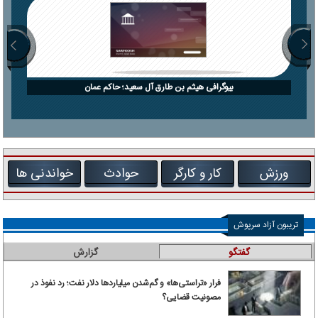
بیوگرافی هیثم بن طارق آل سعید؛ حاکم عمان
ورزش
کار و کارگر
حوادث
خواندنی ها
تریبون آزاد سرپوش
گفتگو
گزارش
فرار «تراستی‌ها» و گم‌شدن میلیاردها دلار نفت؛ رد نفوذ در
مصونیت قضایی؟