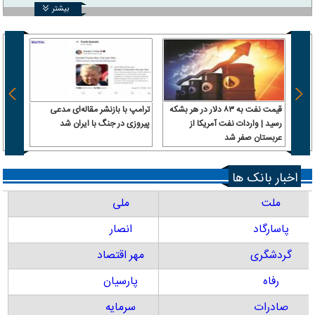
بیشتر
قیمت نفت به ۸۳ دلار در هر بشکه
ترامپ با بازنشر مقاله‌ای مدعی
ترکیه
رسید | واردات نفت آمریکا از
پیروزی در جنگ با ایران شد
یکی ی
عربستان صفر شد
وزارت
پیمان
اخبار بانک ها
ملت
ملی
پاسارگاد
انصار
گردشگری
مهر اقتصاد
رفاه
پارسیان
صادرات
سرمایه