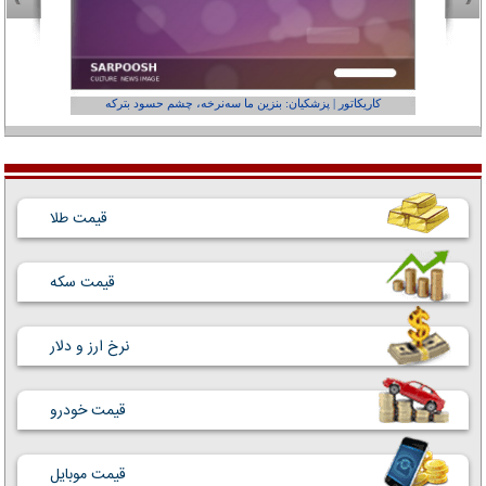
کاریکاتور | پزشکیان: بنزین ما سه‌نرخه، چشم حسود بترکه
کارتون | وا
قیمت طلا
قیمت سکه
نرخ ارز و دلار
قیمت خودرو
قیمت موبایل