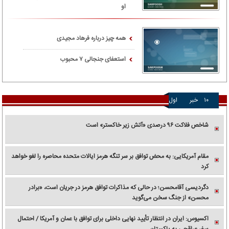
او
همه چیز درباره فرهاد مجیدی
استعفای جنجالی ۷ محبوب
۱۰
خبر
اول
شاخص فلاکت ۹۶ درصدی «آتش زیر خاکستر» است
مقام آمریکایی: به محض توافق بر سر تنگه هرمز ایالات متحده محاصره را لغو خواهد
کرد
دگردیسی آقامحسن؛ در حالی که مذاکرات توافق هرمز در جریان است، «برادر
محسن» از جنگ سخن می‌گوید
اکسیوس: ایران در انتظار تأیید نهایی داخلی برای توافق با عمان و آمریکا / احتمال
سفر عراقچی به پاکستان