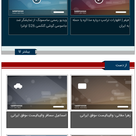
فیلم | اظهارات ترامپ درباره مذاکره یا حمله
ویدیو رسمی سامسونگ از نمایشگر ضد
به ایران
جاسوسی گوشی گلکسی S26 اولترا
بیشتر
از دست
ندهید
زهرا مغانی؛ والیبالیست موفق ایرانی
اسماعیل مسافر والیبالیست موفق ایرانی