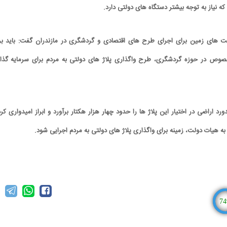
ه نیاز به توجه بیشتر دستگاه های دولتی دارد.
یت های زمین برای اجرای طرح های اقتصادی و گردشگری در مازندران گفت: باید بر
خصوص در حوزه گردشگری، طرح واگذاری پلاژ های دولتی به مردم برای سرمایه گذا
رد اراضی در اختیار این پلاژ ها را حدود چهار هزار هکتار برآورد و ابراز امیدواری کرد
ه هیات دولت، زمینه برای واگذاری پلاژ های دولتی به مردم اجرایی شود.
کارتون | واکنش پزشکیان به تمجید جعفر قائم
کاریکاتور/ همنشینی شهرام دبیر
پناه؛ «جعفر ول کن!»
پنگوئن‌های قطب جنوب
74