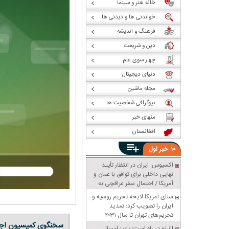
خانه هنر و سینما
خواندنی ها و دیدنی ها
فرهنگ و اندیشه
دین و شریعت
چهار سوی علم
دنیای دیجیتال
مجله ماشین
بیوگرافی شخصیت ها
منهای خبر
افغانستان
خبر
۱۰
اول
اکسیوس: ایران در انتظار تأیید
نهایی داخلی برای توافق با عمان و
آمریکا / احتمال سفر عراقچی به
پاکستان
سنای آمریکا لایحه تحریم روسیه و
ایران را تصویب کرد؛ تمدید
تحریم‌های تهران تا سال ۲۰۳۱
النینو در راه است؛ پاییز امسال