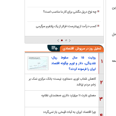
افزایش
عملکردی
آشنایی
و
حقوق
ست و در این
با
جهان
دهیم؟
چه نوع دریل مگنتی برای کار ما مناسب است؟
جذاب
اصول
پیشرفت
ترین،
درخواست
استارتاپ
پردرآمدترین
کسب درآمد از پینترست؛ فراتر از یک پلتفرم سرگرمی
افزایش
های
و
ایده
سواحل
حقوق
نوپا
بهترین
های
با
انواع
بسته
شتابدهنده
اقتصادی
تحلیل روز در سرپوش
مشاغل
بندی
کسب
کامپیوتری
انواع
و
روایت ۱۵ سال سقوط ریال؛
۱
حبوبات
عه
کار
نقدینگی، دلار و تورم چگونه اقتصاد
ایران را فرسوده کردند؟
کاهش شتاب تورم، دستاورد نیست؛ بانک مرکزی نمک بر
۲
زخم مردم نپاشد
معمای غارت ۱۱ میلیارد دلاری «معتمدان نظام»
۳
چرا اقتصاد ایران به ثبات قیمتی باز نمی‌گردد