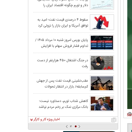
دلار و تورم چگونه اقتصاد ایران را
حقیقی در آغاز م
فرسوده کردند؟
قیمت نفت در پی ا
سقوط ۴ درصدی قیمت نفت؛ امید به
توافق آمریکا و ایران بازار را نزولی کرد
تنگه هرمز، کاه
گزارش تکان‌ دهند
پایان بورس امروز شنبه ۱۰ مرداد ۱۴۰۵ /
تداوم فشار فروش سهام با افزایش
ریسک‌های سیاسی
و غنی
در جنگ اشتغال ۴۵۰ هزارنفر از دست
رفت
آمریکا از عربست
عقب‌نشینی قیمت نفت پس از جهش
کم‌سابقه/ بازار در انتظار تحولات
معدنکاران به مر
خاورمیانه
کاهش شتاب تورم، دستاورد نیست؛
بانک مرکزی نمک بر زخم مردم نپاشد
تومان ارزان شد
اخبار ویژه کار و کارگر
ان