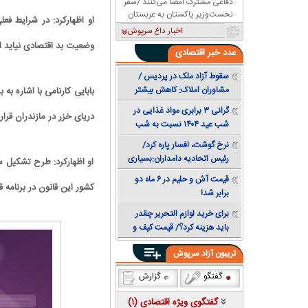
دفاعی مشترک امضا می‌کنند /سفر
نخست‌وزیر پاکستان به عربستان
اخبار داغ سرپوش
وضعیت بد اقتصادی نیاید ان
عدد
خبر اقتصادی
سقوط آزاد ملک در پردیس /
مشاوران املاک: کاهش بیشتر
قیمت همچنان محتمل است +
گرانی ۳ برابری مواد غذایی در
دریای خزر در مازندران قرا
جدول قیمت
شب عید ۱۴۰۴ نسبت به شب
عید ۱۴۰۳
نرخ گوشت، افسار پاره کرد/
رئیس اتحادیه دامداران:بسیاری
او اظهار‌کرد: طرح تشکیل
از خانوارها توان خرید مرغ هم
قیمت آش و حلیم در ۶ ماه دو
ندارند
کشور این قانون در برنامه 
برابر شد!
برای خرید لوازم التحریر چقدر
باید هزینه کرد؟/ قیمت کیف و
کفش مدرسه ۳ برابر شد
تریبون آزاد سرپوش
گفتگو
گزارش
گفتگوی ویژه اقتصادی (
۱
)