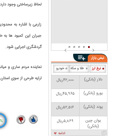
شد
لحاظ زیرساختی وجود دارد ک
زارعی با اشاره به محدود
جبران این کمبود ها به 
گردشگری اجرایی شود.
نبض بازار
نماینده مردم ساری و میاندو
نرخ ارز
طلا و سکه
خودرو
ارایه طرحی از سوی استان ب
دلار (بانکی)
۴۲,۰۰۰ریال
کاریکاتور | پزشکیان: بنزین ما سه‌نرخه، چشم
حسود بترکه
یورو (بانکی)
۴۵,۹۶۵ریال
پوند (بانکی)
۵۲,۵۱۶ریال
یوان چین
۵,۸۶۹ریال
%
(بانکی)
4
11
ادامه