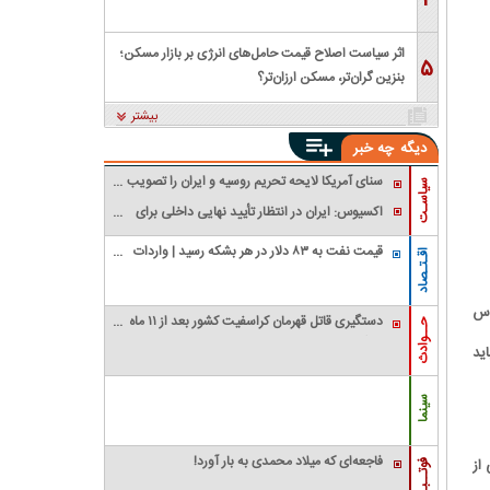
۴
اثر سیاست اصلاح قیمت حامل‌های انرژی بر بازار مسکن؛
۵
بنزین گران‌تر، مسکن ارزان‌تر؟
بیشتر
دیگه
چه خبر
سنای آمریکا لایحه تحریم روسیه و ایران را تصویب
سیاسـت
کرد؛ تمدید تحریم‌های تهران تا سال ۲۰۳۱
اکسیوس: ایران در انتظار تأیید نهایی داخلی برای
توافق با عمان و آمریکا / احتمال سفر عراقچی به
قیمت نفت به ۸۳ دلار در هر بشکه رسید | واردات
پاکستان
اقـتـصاد
نفت آمریکا از عربستان صفر شد
وس
دستگیری قاتل قهرمان کراسفیت کشور بعد از ۱۱ ماه
حــوادث
زندگی مخفیانه
ید
سینما
فاجعه‌ای که میلاد محمدی به بار آورد!
از
فوتــبـال