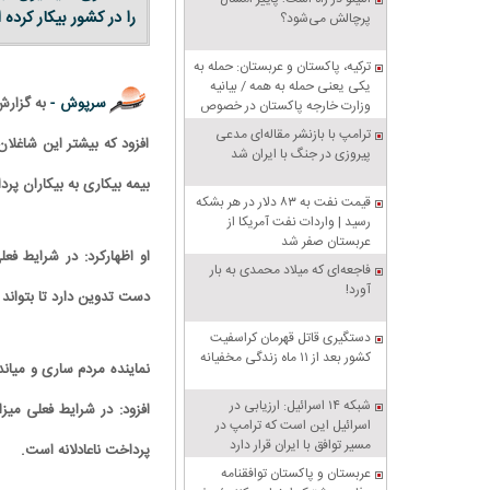
را در کشور بیکار کرده
پرچالش می‌شود؟
ترکیه، پاکستان و عربستان: حمله به
یکی یعنی حمله به همه / بیانیه
سرپوش -
به گزارش
وزارت خارجه پاکستان در خصوص
پیمان دفاعی مشترک مکه
ترامپ با بازنشر مقاله‌ای مدعی
افزود که بیشتر این شاغلا
پیروزی در جنگ با ایران شد
بیمه بیکاری به بیکاران پ
قیمت نفت به ۸۳ دلار در هر بشکه
رسید | واردات نفت آمریکا از
عربستان صفر شد
او اظهار‌کرد: در شرایط 
فاجعه‌ای که میلاد محمدی به بار
آورد!
دست تدوین دارد تا بتواند 
دستگیری قاتل قهرمان کراسفیت
کشور بعد از ۱۱ ماه زندگی مخفیانه
نماینده مردم ساری و میان
شبکه ۱۴ اسرائیل: ارزیابی در
افزود: در شرایط فعلی می
اسرائیل این است که ترامپ در
مسیر توافق با ایران قرار دارد
پرداخت ناعادلانه است.
عربستان و پاکستان توافقنامه