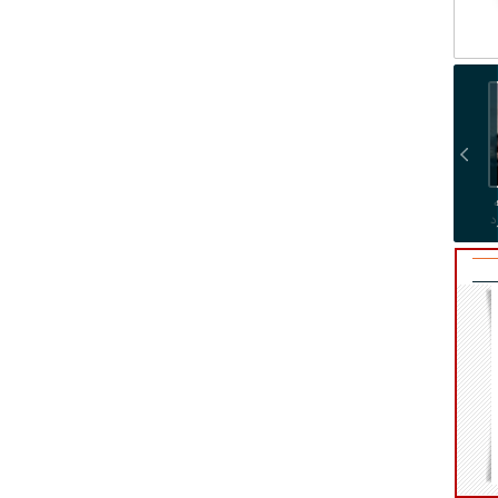
بردلی کوپر و جیجی حدید با
استقلال مستعمره فردی شده
بمب صلاح منفجر شد:
د
حلقه‌ مشابه در انگشت؛
که قول وزارتخانه گرفته بود/
فرعون در ترابزون!
ازدواج مخفیانه بعد از ۳
رئیس‌جمهور یک بدهی
سال نامزدی
انتخاباتی داشت، باشگاه را
به او داد!