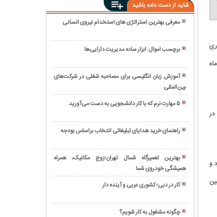
شاید از دست داده باشید
معرفی بهترین استراتژی های استخدام نیروی انسانی
فرصت
های
ری
برچسب اموال: ابزار ساده مدیریت دارایی‌ها
شغلی
اصول
اه
در
صحیح
دبی؛
آموزش زبان انگلیسی برای مصاحبه شغلی در شرکت‌های
ترک
دروازه
بین‌المللی
همه
کار؛
ای
چیز
قانون
۵ مهارت نرم که با کار دانشجویی به دست می‌آورید
به
درباره
در
ترک
کارگزینی
سوی
جاب
کار
چیست
موفقیت
آفر
راهنمای خرید هدایای تبلیغاتی انتخاب براساس بودجه
و
در
همه
چه
خاورمیانه
چیز
وظایفی
بهترین تعمیرگاه شمال تهران؛زوج مکانیک، همراه
درباره
 و
را
همیشگی خودروی شما
صفر
کارشناس
باید
تا
ین
کنترل
کار در دبی؛ کشوری عربی و آینده دار
انجام
صد
پروژه
چگونه
دهد؟
نوشتن
در
درخواست
رزومه
چگونه مشغول به کار شویم؟
ایران