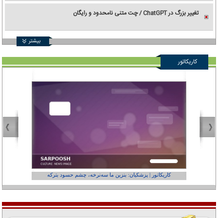
تغییر بزرگ در ChatGPT / چت متنی نامحدود و رایگان
بیشتر
کاریکاتور
کاریکاتور | پزشکیان: بنزین ما سه‌نرخه، چشم حسود بترکه
کارتون | وا