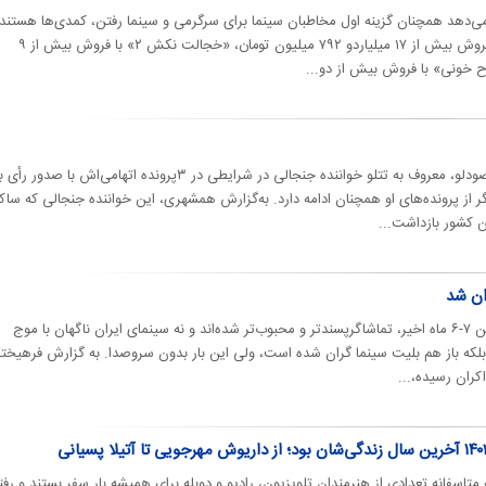
ی‌دهد همچنان گزینه اول مخاطبان سینما برای سرگرمی و سینما رفتن، کمدی‌ها هستند.
فیلم‌های سینمایی «تگزاس ۳» با فروش بیش از ۱۷ میلیاردو ۷۹۲ میلیون تومان، «خجالت نکش ۲» با فروش بیش از ۹
رسیدگی به اتهامات امیرحسین مقصودلو، معروف به تتلو خواننده جنجالی در شرایطی در ۳پرونده اتهامی‌اش با صدور رأ
 از پرونده‌های او همچنان ادامه دارد. به‌گزارش همشهری، این خواننده جنجالی که ساک
ن کشور بازداشت...
ان شد
نه فیلم‌های سینمای ایران طی همین ۷-۶ ماه اخیر، تماشاگرپسندتر و محبوب‌تر شده‌اند و نه سینمای ایران ناگهان با موج
 بلکه باز هم بلیت سینما گران شده است، ولی این بار بدون سروصدا. به گزارش فرهیخت
کران رسیده،...
شته متاسفانه تعدادی از هنرمندان تلویزیون، رادیو و دوبله برای همیشه بار سفر بستند و رفت