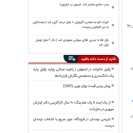
بمب صلاح منفجر شد: فرعون در ترابزون!
شوک تازه به معادن؛ گازوئیل ۸ هزار درصد گران شد | معدنکاران
‌ها
به مرز تعطیلی رسیدند
بازار طلا با لیدری طلای جهانی صعودی شد | دلار ۲ هزار تومان
ارزان شد
شاید از دست داده باشید
ی
وکیل خانواده در اصفهان | راضیه جمالی زواره، وکیل پایه
یک دادگستری و متخصص نگارش قراردادها
فروش
ویژه
پیش بینی قیمت یوان چین (CNY)
تجهیزات
لپ
دندانپزشکی
تاپ
از یک ایده تا یک هلدینگ؛ ۲۰ سال کارآفرینی دکتر کیارش
LOQ
سپهری در ماورانت
نوروز
بخریم
در
ک
یا
بازرسی چمدان در فرودگاه؛ عبور سریع با انتخاب چمدان
تهران؛
TUF؟
درست
آموزش
راهنمای
۰