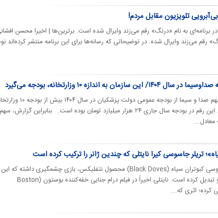
ی‌آبرویی تلویزیون مقابل مردم!
در برنامه‌ای به نام «درنگ» رقم می‌زند وایرال شده است. برترین‌ها | اخیرا محسن افشانی
رنگ» رقم می‌زند وایرال شده. در توضیحاتی که رسانه‌ها برای این برنامه منتشر کرده‌اند نو
مان به اندازه ۱۰ وزارتخانه، بودجه می‌گیرد
روزنامه جمهوری اسلامی نوشت: سهم صدا و سیما از بودجه عمومی دولت پزشکیان در س
حدود ۳۵ هزار میلیارد تومان است. این رقم در بودجه سال جاری ۲۴ هزار میلیارد تومان بوده است. بنابراین گزارش، سهم
معادل...
ه»؛ تریلر جاسوسی کیرا نایتلی که چندین ژانر را ترکیب کرده است
روزیاتو | کیرا نایتلی در سریال جاسوسی کبوتران سیاه (Black Doves) محصول نتفلیکس، بازی چشمگیری داشته که ای
را به یکی از برجسته‌ترین کارهای او تبدیل کرده است. نایتلی اخیراً در فیلم درام جنایی خفه‌کننده بوستون (Boston