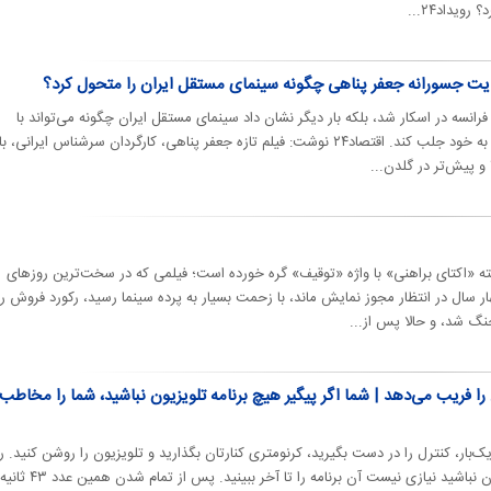
یداد۲۴...
وایت جسورانه جعفر پناهی چگونه سینمای مستقل ایران را متحول کرد؟
رانسه در اسکار شد، بلکه بار دیگر نشان داد سینمای مستقل ایران چگونه می‌تواند با
روایت‌های جسورانه، نگاه جهانی را به خود جلب کند. اقتصاد۲۴ نوشت: فیلم تازه جعفر پناهی، کارگردان سرشناس ایرانی، با
ه «اکتای براهنی» با واژه «توقیف» گره خورده است؛ فیلمی که در سخت‌ترین روزهای
ار سال در انتظار مجوز نمایش ماند، با زحمت بسیار به پرده سینما رسید، رکورد فروش را
گ شد، و حالا پس از...
 فریب می‌دهد | شما اگر پیگیر هیچ برنامه تلویزیون نباشید، شما را مخاطب
‌بار، کنترل را در دست بگیرید، کرنومتری کنارتان بگذارید و تلویزیون را روشن کنید. 
هر شبکه ۴۳ ثانیه توقف کنید، نگران نباشید نیازی نیست آن برنامه را تا آخر ببینید. پس از تمام شدن همی