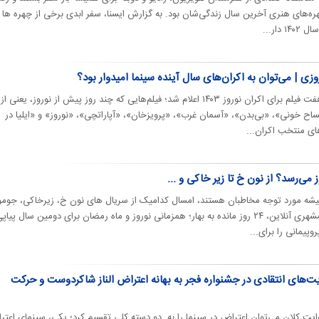
ه‌های هنری آخرین سال زندگی‌شان بود. به گزارش ایسنا، سفر ابدی برخی از چهره ها 
دار...
اح خونی»، «بی‌بدن»، «آسمان غرب»، «پرویزخان»، «آپاراتچی»، «نوروز» و «ایلیا در
ی منتخب اکران...
می‌رسد؟ از نون خ تا زیر خاکی و ...
همیشه مورد توجه مخاطبان هستند، امسال کدامیک از سریال های نون خ، زیرخاکی، جوم
و به پخش می‌رسند؟ به گزارش همشهری آنلاین، ۲۴ روز مانده به بهار؛ همزمانی نوروز و ‌ماه رمضان برای دومین سال پیاپ
یمانی را برای...
ت‌های انتقادی در جشنواره فجر به بهانه اعتراض الناز شاکردوست و حرکت
یت کلان می‌توان اعتراض در سینما را به دو دسته کلی تقسیم کرد؛ یکی، سینمای اعت