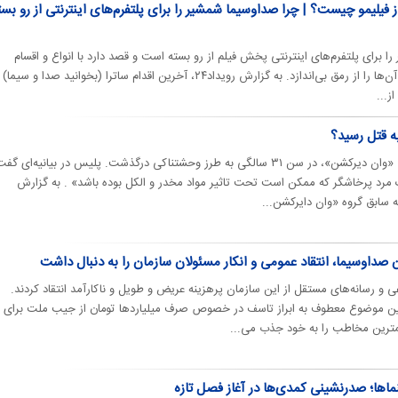
فیلیمو چیست؟ | چرا صداوسیما شمشیر را برای پلتفرم‌های اینترنتی از رو بست
 برای پلتفرم‌های اینترنتی پخش فیلم از رو بسته است و قصد دارد با انواع و اقسام
دخالت‌ها و ایجاد مشکلات مختلف آن‌ها را از رمق بی‌اندازد. به گزارش رویداد۲۴، آخرین اقدام ساترا (بخوانید صدا و
ز...
ه قتل رسید؟
لیام پِین، عضو سابق گروه موسیقی «وان دیرکشن»، در سن ۳۱ سالگی به طرز وحشتناکی درگذشت. پلیس در بیانیه‌ای
 مرد پرخاشگر که ممکن است تحت تاثیر مواد مخدر و الکل بوده باشد» . به گزارش
داوسیما، انتقاد عمومی و انکار مسئولان سازمان را به دنبال داشت
ی و رسانه‌های مستقل از این سازمان پرهزینه عریض و طویل و ناکارآمد انتقاد کردند.
ین موضوع معطوف به ابراز تاسف در خصوص صرف میلیاردها تومان از جیب ملت برای
کمترین مخاطب را به خود جذب می‌...
ماها؛ صدرنشینی کمدی‌ها در آغاز فصل تازه