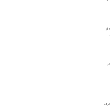
از
در
راف