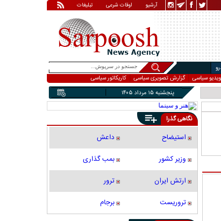
آرشیو
اوقات شرعی
تبلیغات
و
ویدیو سیاسی
گزارش تصویری سیاسی
کاریکاتور سیاسی
پنجشنبه ۱۵ مرداد ۱۴۰۵
نگاهی گذرا
استیضاح
داعش
وزیر کشور
بمب گذاری
ارتش ایران
ترور
تروریست
برجام