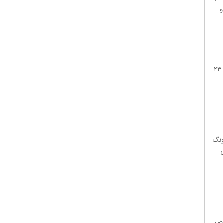
و
روزنامه شرق نوشت: سرانجام نام هفت فیلم برای اکران نوروز ۱۴۰۳ اعلام شد؛ فیلم‌هایی که چند روز پیش از نوروز، یعنی از ۲۳
ونگ
ی
راض