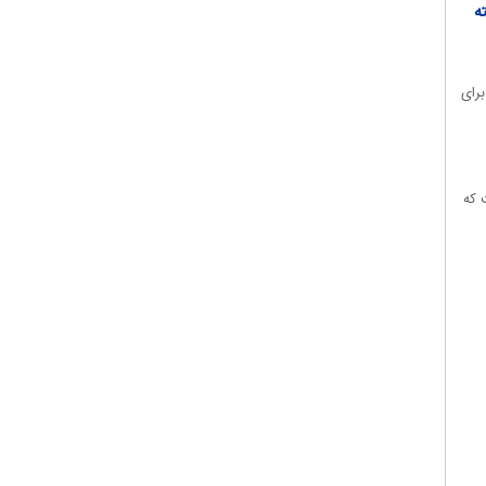
پذیرش
ه
دقیق‌تر
تا
کند؟
تحویل
دستگاه
 سیما) برای
 گفت که