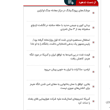
از دست ندهید
موشک‌های پیونگ‌یانگ در مرکز معادله جنگ اوکراین
بردلی کوپر و جیجی حدید با حلقه‌ مشابه در انگشت؛ ازدواج
مخفیانه بعد از ۳ سال نامزدی
استقلال مستعمره فردی شده که قول وزارتخانه گرفته بود/
رئیس‌جمهور یک بدهی انتخاباتی داشت، باشگاه را به او داد!
قیمت نفت در پی امیدها به توافق ایران و آمریکا در مورد تنگه
هرمز، کاهش یافت
ترامپ: مذاکرات با ایران به خوبی پیش می‌رود
بقایی: توافق با عمان به‌تنهایی به معنای امن شدن تنگه هرمز
برای کشتی‌های عبوری نیست
آمریکا تحریم‌های اعمال‌شده علیه شرکت هواپیمایی فلای بغداد
روی
را حذف کرد
ن عدد ۴۳ ثانیه،