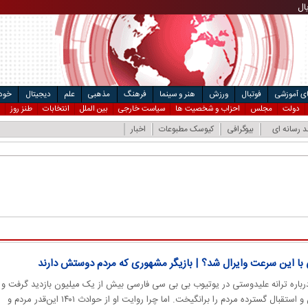
مت خودرو
ریال
۴
ریال
ال
ای آموزشی
فوتبال
ورزش
هنر و سینما
فرهنگ
مذهبی
علم
دیجیتال
خودر
دولت
مجلس
احزاب و شخصیت ها
سیاست خارجی
بین الملل
انتخابات
طنز روز
د رسانه ای
بیوگرافی
کیوسک مطبوعات
اخبار
ی با این سرعت وایرال شد؟ | بازیگر مشهوری که مردم دوستش دارند
مستند ۵۰ دقیقه‌ای پگاه آهنگرانی درباره ترانه علیدوستی در یوتیوب بی‎ بی‌ سی فارسی بیش از یک میلیون بازدید گرفت و
واکنش اصول‌گرایان، سلطنت‌طلبان و استقبال گسترده مردم را برانگیخت. اما چرا روایت او از حوادث ۱۴۰۱ این‌قدر مردم و